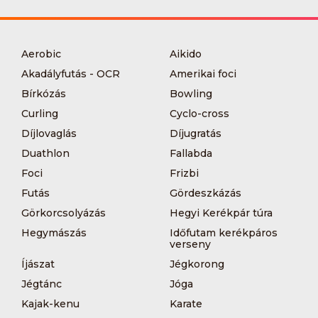
Aerobic
Aikido
Akadályfutás - OCR
Amerikai foci
Bírkózás
Bowling
Curling
Cyclo-cross
Díjlovaglás
Díjugratás
Duathlon
Fallabda
Foci
Frizbi
Futás
Gördeszkázás
Görkorcsolyázás
Hegyi Kerékpár túra
Hegymászás
Időfutam kerékpáros
verseny
Íjászat
Jégkorong
Jégtánc
Jóga
Kajak-kenu
Karate