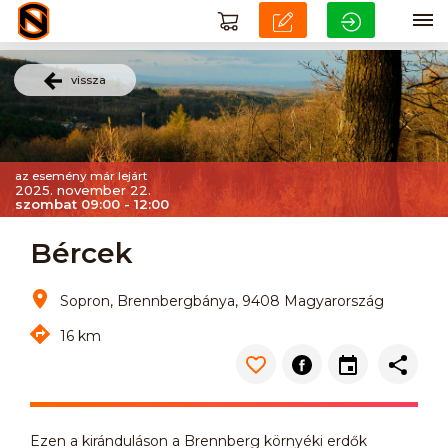
vissza
az esemény már lejárt
2025. november 22.
szombat 09:00 - 12:00
Bércek
Sopron, Brennbergbánya, 9408 Magyarország
16 km
Ezen a kiránduláson a Brennberg környéki erdők