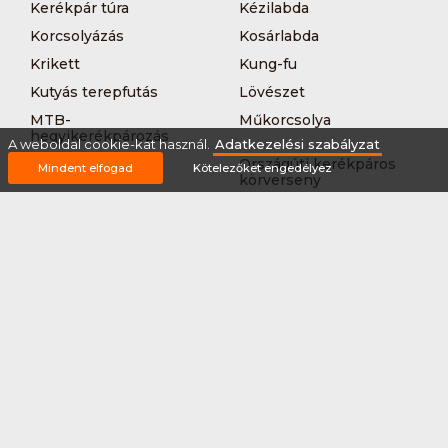
Kerékpár túra
Kézilabda
Korcsolyázás
Kosárlabda
Krikett
Kung-fu
Kutyás terepfutás
Lövészet
MTB-
Műkorcsolya
hegyikerékpározás
A weboldal cookie-kat használ.
Adatkezelési szabályzat
Nordic walking
Országúti kerékpáros
Mindent elfogad
Kötelezőket engedélyez
körverseny
Országúti kerékpározás
Sárkányhajózás
Síelés
Sífutás
Siklőernyőzés
Sítájfutás
Sítúra
Streetball (3*3)
Sup
Tájfutás
Tájkerékpár
Tánc
Teljesítménytúrázás
Tenisz
Teqball
Terepfutás
Triatlon
Túrázás