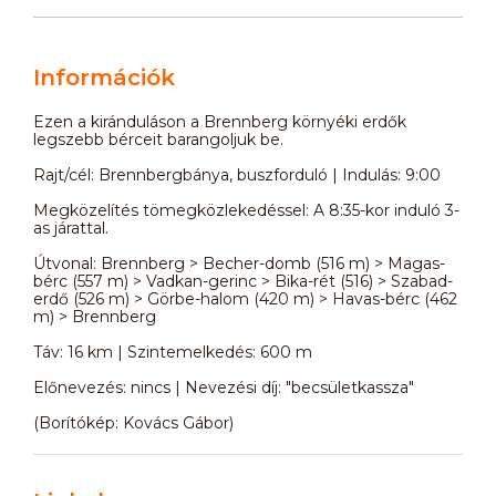
Információk
Ezen a kiránduláson a Brennberg környéki erdők
legszebb bérceit barangoljuk be.
Rajt/cél: Brennbergbánya, buszforduló | Indulás: 9:00
Megközelítés tömegközlekedéssel: A 8:35-kor induló 3-
as járattal.
Útvonal: Brennberg > Becher-domb (516 m) > Magas-
bérc (557 m) > Vadkan-gerinc > Bika-rét (516) > Szabad-
erdő (526 m) > Görbe-halom (420 m) > Havas-bérc (462
m) > Brennberg
Táv: 16 km | Szintemelkedés: 600 m
Előnevezés: nincs | Nevezési díj: "becsületkassza"
(Borítókép: Kovács Gábor)