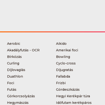
Aerobic
Aikido
Akadályfutás - OCR
Amerikai foci
Bírkózás
Bowling
Curling
Cyclo-cross
Díjlovaglás
Díjugratás
Duathlon
Fallabda
Foci
Frizbi
Futás
Gördeszkázás
Görkorcsolyázás
Hegyi Kerékpár túra
Hegymászás
Időfutam kerékpáros