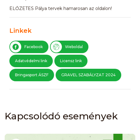
ELŐZETES Pálya tervek hamarosan az oldalon!
Linkek
Facebook
Weboldal
Adatvédelmi link
Licensz link
Bringasport ÁSZF
GRAVEL SZABÁLYZAT 2024
Kapcsolódó események