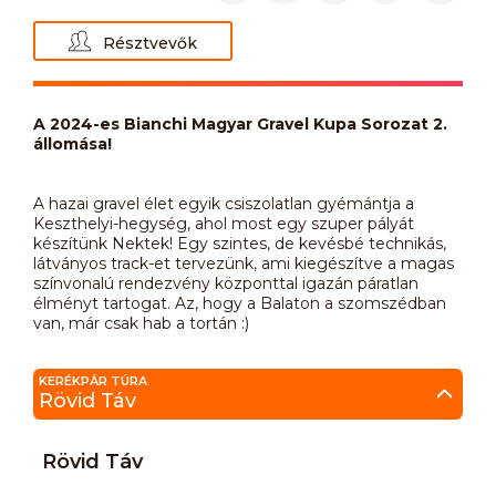
Résztvevők
A 2024-es Bianchi Magyar Gravel Kupa Sorozat 2.
állomása!
A hazai gravel élet egyik csiszolatlan gyémántja a
Keszthelyi-hegység, ahol most egy szuper pályát
készítünk Nektek! Egy szintes, de kevésbé technikás,
látványos track-et tervezünk, ami kiegészítve a magas
színvonalú rendezvény központtal igazán páratlan
élményt tartogat. Az, hogy a Balaton a szomszédban
van, már csak hab a tortán :)
KERÉKPÁR TÚRA
Rövid Táv
Rövid Táv