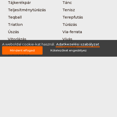
Tájkerékpár
Tánc
Teljesítménytúrázás
Tenisz
Teqball
Terepfutás
Triatlon
Túrázás
Úszás
Via-ferrata
Vitorlázás
Vívás
A weboldal cookie-kat használ.
Adatkezelési szabályzat
Vizilabda
Vizitúra
Mindent elfogad
Kötelezőket engedélyez
Wakeboard
Rólunk
Szervezőknek / Egyesületeknek
Marketing ajánlat
Adatkezelési szabályzat
Általános Szerződési Feltételek
Impresszum
Bővítmények
Partnereink