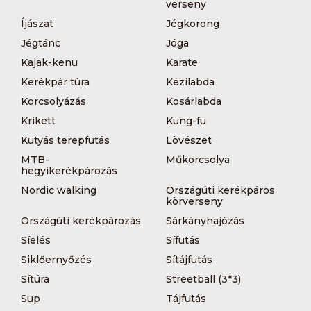
verseny
Íjászat
Jégkorong
Jégtánc
Jóga
Kajak-kenu
Karate
Kerékpár túra
Kézilabda
Korcsolyázás
Kosárlabda
Krikett
Kung-fu
Kutyás terepfutás
Lövészet
MTB-
Műkorcsolya
hegyikerékpározás
Nordic walking
Országúti kerékpáros
körverseny
Országúti kerékpározás
Sárkányhajózás
Síelés
Sífutás
Siklőernyőzés
Sítájfutás
Sítúra
Streetball (3*3)
Sup
Tájfutás