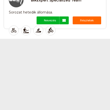
BikExpert Specialized Team
Sorozat hetedik állomása.
Nevezés
Részletek