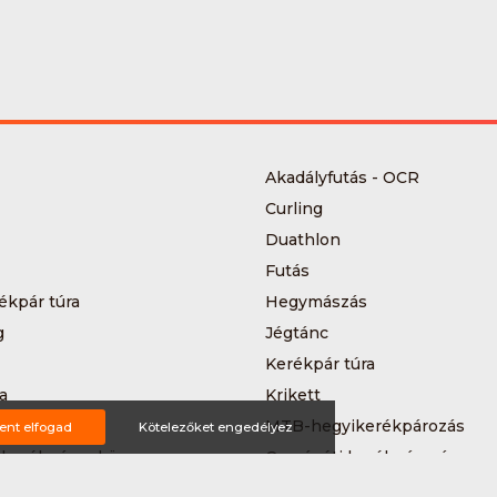
Akadályfutás - OCR
Curling
Duathlon
Futás
ékpár túra
Hegymászás
g
Jégtánc
Kerékpár túra
a
Krikett
MTB-hegyikerékpározás
ent elfogad
Kötelezőket engedélyez
 kerékpáros körverseny
Országúti kerékpározás
Siklőernyőzés