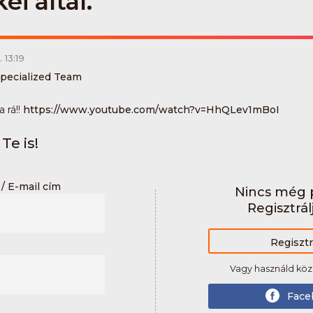
i által.
 13:19
pecialized Team
 rá!!
https://www.youtube.co
m/watch?v=HhQLev1mBoI
Te is!
/ E-mail cím
Nincs még p
Regisztrál
Regisztr
Vagy használd köz
Face