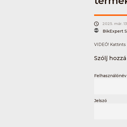
terméke
2025. már. 13.
BikExpert S
VIDEÓ! Kattints a
Szólj hozzá 
Felhasználónév 
Jelszó