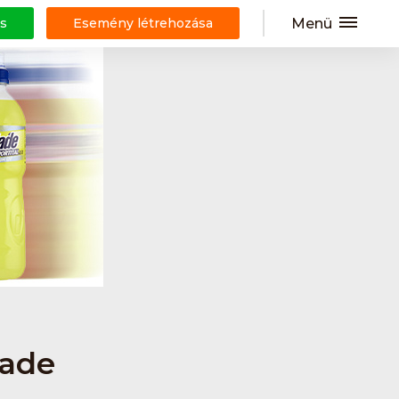
Menü
s
Esemény létrehozása
lade