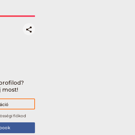
rofilod?
j most!
áció
össégi fiókod
book