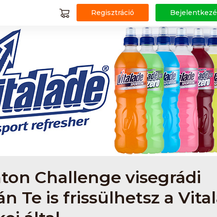
Regisztráció
Bejelentkezé
ton Challenge visegrádi
n Te is frissülhetsz a Vita