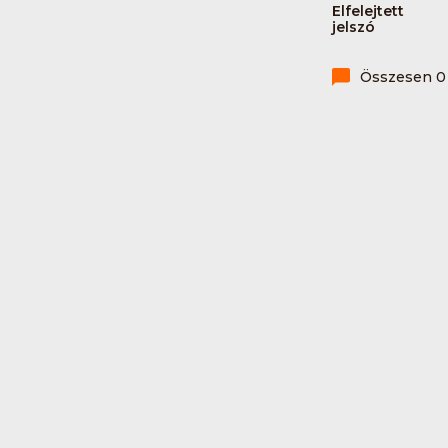
Elfelejtett
jelszó
Összesen 