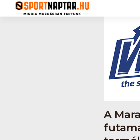
A Mara
futamá