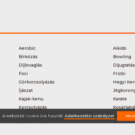
Aerobic
Aikido
Bírkózás
Bowling
Díjlovaglás
Díjugratás
Foci
Frizbi
Görkorcsolyázás
Hegyi Ker
Íjászat
Jégkoron
Kajak-kenu
Karate
Korcsolyázás
Kosárlabd
Kutyás terepfutás
Lövészet
A weboldal cookie-kat használ.
Adatkezelési szabályzat
Mind
Nordic walking
Országúti
Síelés
Sífutás