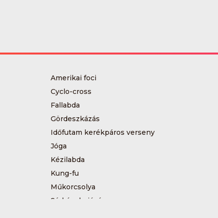
Amerikai foci
Cyclo-cross
Fallabda
Gördeszkázás
Időfutam kerékpáros verseny
Jóga
Kézilabda
Kung-fu
Műkorcsolya
Sárkányhajózás
Sítájfutás