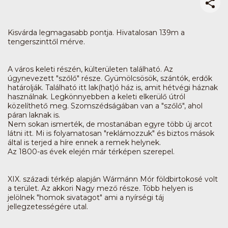
Kisvárda legmagasabb pontja. Hivatalosan 139m a
tengerszinttől mérve.
A város keleti részén, külterületen található. Az
úgynevezett "szőlő" része. Gyümölcsösök, szántók, erdők
határolják. Található itt lak(hat)ó ház is, amit hétvégi háznak
használnak. Legkönnyebben a keleti elkerülő útról
közelíthető meg. Szomszédságában van a "szőlő", ahol
páran laknak is.
Nem sokan ismerték, de mostanában egyre több új arcot
látni itt. Mi is folyamatosan "reklámozzuk" és biztos mások
által is terjed a híre ennek a remek helynek.
Az 1800-as évek elején már térképen szerepel.
XIX. századi térkép alapján Wármánn Mór földbirtokosé volt
a terület. Az akkori Nagy mező része. Több helyen is
jelölnek "homok sivatagot" ami a nyírségi táj
jellegzetességére utal.