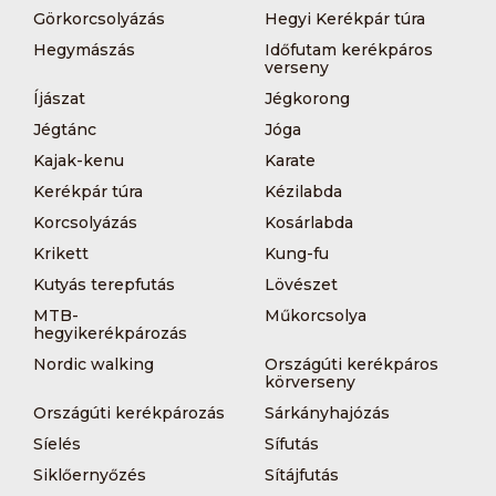
Görkorcsolyázás
Hegyi Kerékpár túra
Hegymászás
Időfutam kerékpáros
verseny
Íjászat
Jégkorong
Jégtánc
Jóga
Kajak-kenu
Karate
Kerékpár túra
Kézilabda
Korcsolyázás
Kosárlabda
Krikett
Kung-fu
Kutyás terepfutás
Lövészet
MTB-
Műkorcsolya
hegyikerékpározás
Nordic walking
Országúti kerékpáros
körverseny
Országúti kerékpározás
Sárkányhajózás
Síelés
Sífutás
Siklőernyőzés
Sítájfutás