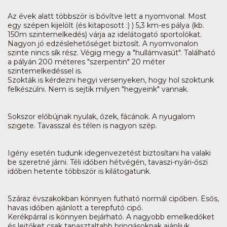
Az évek alatt többször is bővítve lett a nyomvonal. Most
egy szépen kijelölt (és kitaposott :) ) 5,3 km-es pálya (kb.
150m szintemelkedés) várja az idelátogató sportolókat.
Nagyon jó edzéslehetőséget biztosít. A nyomvonalon
szinte nincs sík rész. Végig megy a "hullámvasút". Található
a pályán 200 méteres "szerpentin" 20 méter
szintemelkedéssel is.
Szokták is kérdezni hegyi versenyeken, hogy hol szoktunk
felkészülni. Nem is sejtik milyen "hegyeink" vannak.
Sokszor előbújnak nyulak, őzek, fácánok. A nyugalom
szigete. Tavasszal és télen is nagyon szép.
Igény esetén tudunk idegenvezetést biztosítani ha valaki
be szeretné járni. Téli időben hétvégén, tavaszi-nyári-őszi
időben hetente többször is kilátogatunk.
Száraz évszakokban könnyen futható normál cipőben. Esős,
havas időben ajánlott a terepfutó cipő.
Kerékpárral is könnyen bejárható. A nagyobb emelkedőket
és lejtőket csak tapasztaltabb bringásoknak ajánljuk.