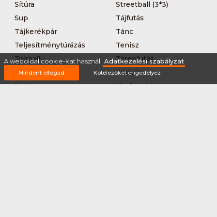
Sítúra
Streetball (3*3)
Sup
Tájfutás
Tájkerékpár
Tánc
Teljesítménytúrázás
Tenisz
Teqball
Terepfutás
A weboldal cookie-kat használ.
Adatkezelési szabályzat
Triatlon
Túrázás
Mindent elfogad
Kötelezőket engedélyez
Úszás
Via-ferrata
Vitorlázás
Vívás
Vizilabda
Vizitúra
Wakeboard
Rólunk
Szervezőknek / Egyesületeknek
Marketing ajánlat
Adatkezelési szabályzat