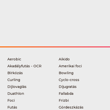
Aerobic
Aikido
Akadályfutás - OCR
Amerikai foci
Bírkózás
Bowling
Curling
Cyclo-cross
Díjlovaglás
Díjugratás
Duathlon
Fallabda
Foci
Frizbi
Futás
Gördeszkázás