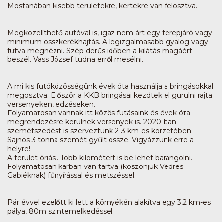
Mostanában kisebb területekre, kertekre van felosztva.
Megközelíthető autóval is, igaz nem árt egy terepjáró vagy
minimum összkerékhajtás. A legizgalmasabb gyalog vagy
futva megnézni. Szép derűs időben a kilátás magáért
beszél. Vass József tudna erről mesélni.
A mi kis futóközösségünk évek óta használja a bringásokkal
megosztva. Először a KKB bringásai kezdtek el gurulni rajta
versenyeken, edzéseken.
Folyamatosan vannak itt közös futásaink és évek óta
megrendezésre kerülnek versenyek is. 2020-ban
szemétszedést is szerveztünk 2-3 km-es körzetében.
Sajnos 3 tonna szemét gyűlt össze. Vigyázzunk erre a
helyre!
A terület óriási. Több kilométert is be lehet barangolni.
Folyamatosan karban van tartva (köszönjük Vedres
Gabiéknak) fűnyírással és metszéssel.
Pár évvel ezelőtt ki lett a környékén alakítva egy 3,2 km-es
pálya, 80m szintemelkedéssel.