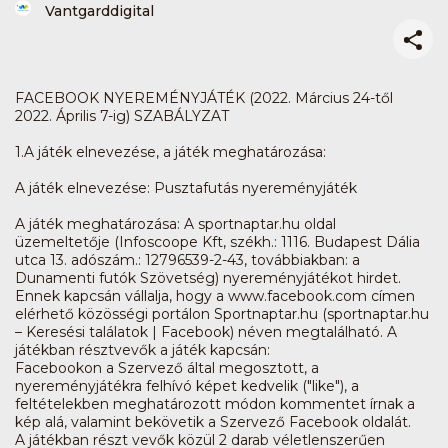
Vantgarddigital
FACEBOOK NYEREMÉNYJÁTÉK (2022. Március 24-től
2022. Április 7-ig) SZABÁLYZAT
1.A játék elnevezése, a játék meghatározása:
A játék elnevezése: Pusztafutás nyereményjáték
A játék meghatározása: A sportnaptar.hu oldal
üzemeltetője (Infoscoope Kft, székh.: 1116. Budapest Dália
utca 13. adószám.: 12796539-2-43, továbbiakban: a
Dunamenti futók Szövetség) nyereményjátékot hirdet.
Ennek kapcsán vállalja, hogy a www.facebook.com címen
elérhető közösségi portálon Sportnaptar.hu (sportnaptar.hu
– Keresési találatok | Facebook) néven megtalálható. A
játékban résztvevők a játék kapcsán:
Facebookon a Szervező által megosztott, a
nyereményjátékra felhívó képet kedvelik ("like"), a
feltételekben meghatározott módon kommentet írnak a
kép alá, valamint bekövetik a Szervező Facebook oldalát.
A játékban részt vevők közül 2 darab véletlenszerűen