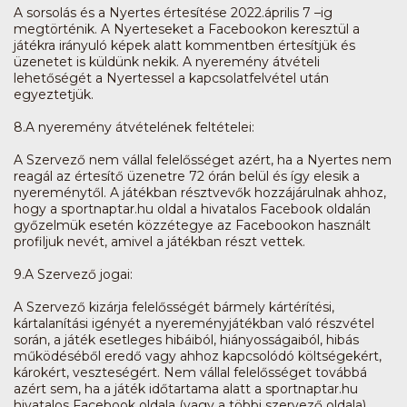
A sorsolás és a Nyertes értesítése 2022.április 7 –ig
megtörténik. A Nyerteseket a Facebookon keresztül a
játékra irányuló képek alatt kommentben értesítjük és
üzenetet is küldünk nekik. A nyeremény átvételi
lehetőségét a Nyertessel a kapcsolatfelvétel után
egyeztetjük.
8.A nyeremény átvételének feltételei:
A Szervező nem vállal felelősséget azért, ha a Nyertes nem
reagál az értesítő üzenetre 72 órán belül és így elesik a
nyereménytől. A játékban résztvevők hozzájárulnak ahhoz,
hogy a sportnaptar.hu oldal a hivatalos Facebook oldalán
győzelmük esetén közzétegye az Facebookon használt
profiljuk nevét, amivel a játékban részt vettek.
9.A Szervező jogai:
A Szervező kizárja felelősségét bármely kártérítési,
kártalanítási igényét a nyereményjátékban való részvétel
során, a játék esetleges hibáiból, hiányosságaiból, hibás
működéséből eredő vagy ahhoz kapcsolódó költségekért,
károkért, veszteségért. Nem vállal felelősséget továbbá
azért sem, ha a játék időtartama alatt a sportnaptar.hu
hivatalos Facebook oldala (vagy a többi szervező oldala)