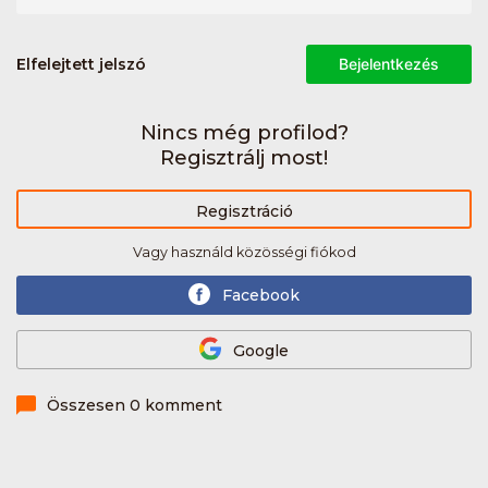
Elfelejtett jelszó
Bejelentkezés
Nincs még profilod?
Regisztrálj most!
Regisztráció
Vagy használd közösségi fiókod
Facebook
Google
Összesen 0 komment