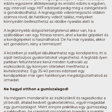
edzés egyszerre állóképességi és erősítő edzés is egyben,
egy
intervall vagy HIIT
edzéssel pedig még a zsírégetésről
is gondoskodhatsz. A legnagyobb videómegosztó oldalon
számos rövid, de hatékony videót találsz, melyeket
könnyedén beilleszthetsz az idődbe nyaralás alatt is.
A legkönnyebb dolgod kétségtelenül akkor van, ha a
szállodában van egy fitness terem, ahol a kardió gépeket és
a kondigépeket is használhatod. De ha már nyaralás, akkor
azt gondolom, irány a természet!
A közelben jó eséllyel rábukkanhatsz egy
kondiparkra,
itt is
saját testsúlyos gyakorlatokat
végezhetsz. A legtöbb ilyen
parkban feltüntetésre kerül minden tudnivaló az
eszközökről, így könnyen ötleteket meríthetsz a
kivitelezéshez. Egy 35-40 perces edzéssel egy
kondiparkban már igen hatékonyan megdolgoztathatod az
izmaidat.
Ne hagyd otthon a gumiszalagod!
Ha mégsem mondanál le az eszközökről és ragaszkodsz a
jól bevált, általad kedvelt gyakorlatokhoz, vigyél magaddal
egy
gumiszalagot
. Miért ennyire praktikus egy gumiszalag
a pakkodban, ha szeretnél mozgásban maradni a nyaralás