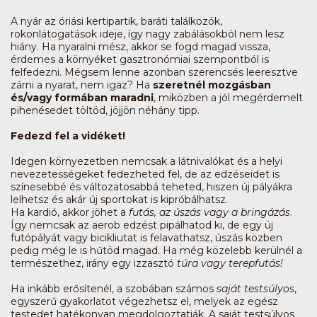
A nyár az óriási kertipartik, baráti találkozók,
rokonlátogatások ideje, így nagy zabálásokból nem lesz
hiány. Ha nyaralni mész, akkor se fogd magad vissza,
érdemes a környéket gasztronómiai szempontból is
felfedezni. Mégsem lenne azonban szerencsés leeresztve
zárni a nyarat, nem igaz? Ha
szeretnél mozgásban
és/vagy formában maradni
, miközben a jól megérdemelt
pihenésedet töltöd, jöjjön néhány tipp.
Fedezd fel a vidéket!
Idegen környezetben nemcsak a látnivalókat és a helyi
nevezetességeket fedezheted fel, de az edzéseidet is
színesebbé és változatosabbá teheted, hiszen új pályákra
lelhetsz és akár új sportokat is kipróbálhatsz.
Ha kardió, akkor jöhet a
futás, az úszás vagy a bringázás
.
Így nemcsak az aerob edzést pipálhatod ki, de egy új
futópályát vagy bicikliutat is felavathatsz, úszás közben
pedig még le is hűtöd magad. Ha még közelebb kerülnél a
természethez, irány egy izzasztó
túra vagy terepfutás!
Ha inkább erősítenél, a szobában számos
saját testsúlyos
,
egyszerű gyakorlatot végezhetsz el, melyek az egész
testedet hatékonyan megdolgoztatják. A saját testsúlyos