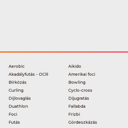
Aerobic
Aikido
Akadályfutás - OCR
Amerikai foci
Bírkózás
Bowling
Curling
Cyclo-cross
Díjlovaglás
Díjugratás
Duathlon
Fallabda
Foci
Frizbi
Futás
Gördeszkázás