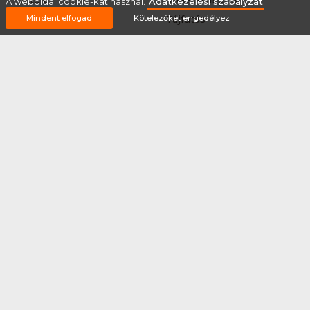
A weboldal cookie-kat használ.
Adatkezelési szabályzat
Sup
Tájfutás
Mindent elfogad
Kötelezőket engedélyez
Tájkerékpár
Tánc
Teljesítménytúrázás
Tenisz
Teqball
Terepfutás
Triatlon
Túrázás
Úszás
Via-ferrata
Vitorlázás
Vívás
Vizilabda
Vizitúra
Wakeboard
Rólunk
Szervezőknek / Egyesületeknek
Marketing ajánlat
Adatkezelési szabályzat