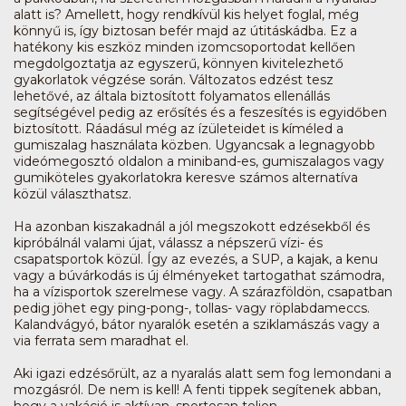
alatt is? Amellett, hogy rendkívül kis helyet foglal, még
könnyű is, így biztosan befér majd az útitáskádba. Ez a
hatékony kis eszköz minden izomcsoportodat kellően
megdolgoztatja az egyszerű, könnyen kivitelezhető
gyakorlatok végzése során. Változatos edzést tesz
lehetővé, az általa biztosított folyamatos ellenállás
segítségével pedig az erősítés és a feszesítés is egyidőben
biztosított. Ráadásul még az ízületeidet is kíméled a
gumiszalag használata közben. Ugyancsak a legnagyobb
videómegosztó oldalon a miniband-es, gumiszalagos vagy
gumiköteles gyakorlatokra keresve számos alternatíva
közül választhatsz.
Ha azonban kiszakadnál a jól megszokott edzésekből és
kipróbálnál valami újat, válassz a népszerű vízi- és
csapatsportok közül. Így az evezés, a SUP, a kajak, a kenu
vagy a búvárkodás is új élményeket tartogathat számodra,
ha a vízisportok szerelmese vagy. A szárazföldön, csapatban
pedig jöhet egy ping-pong-, tollas- vagy röplabdameccs.
Kalandvágyó, bátor nyaralók esetén a sziklamászás vagy a
via ferrata sem maradhat el.
Aki igazi edzésőrült, az a nyaralás alatt sem fog lemondani a
mozgásról. De nem is kell! A fenti tippek segítenek abban,
hogy a vakáció is aktívan, sportosan teljen.