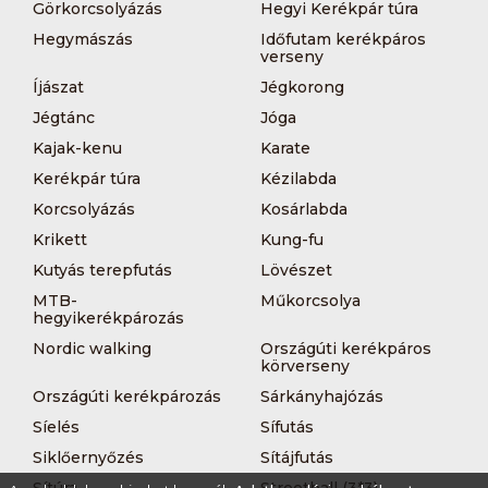
Görkorcsolyázás
Hegyi Kerékpár túra
Hegymászás
Időfutam kerékpáros
verseny
Íjászat
Jégkorong
Jégtánc
Jóga
Kajak-kenu
Karate
Kerékpár túra
Kézilabda
Korcsolyázás
Kosárlabda
Krikett
Kung-fu
Kutyás terepfutás
Lövészet
MTB-
Műkorcsolya
hegyikerékpározás
Nordic walking
Országúti kerékpáros
körverseny
Országúti kerékpározás
Sárkányhajózás
Síelés
Sífutás
Siklőernyőzés
Sítájfutás
Sítúra
Streetball (3*3)