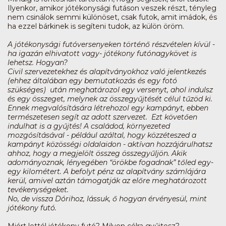
Ilyenkor, amikor jótékonysági futáson veszek részt, tényleg
nem csinálok semmi különöset, csak futok, amit imádok, és
ha ezzel bárkinek is segíteni tudok, az külön öröm.
A jótékonysági futóversenyeken történő részvételen kívül -
ha igazán elhivatott vagy-
jótékony futónagykövet
is
lehetsz. Hogyan?
Civil szervezetekhez és alapítványokhoz való jelentkezés
(ehhez általában egy bemutatkozás és egy fotó
szükséges) után meghatározol egy versenyt, ahol indulsz
és egy összeget, melynek az összegyűjtését célul tűzöd ki.
Ennek megvalósítására létrehozol egy kampányt, ebben
természetesen segít az adott szervezet. Ezt követően
indulhat is a gyűjtés! A családod, környezeted
mozgósításával - például azáltal, hogy közzéteszed a
kampányt közösségi oldalaidon - aktívan hozzájárulhatsz
ahhoz, hogy a megjelölt összeg összegyűljön. Akik
adományoznak, lényegében “örökbe fogadnak” tőled egy-
egy kilométert. A befolyt pénz az alapítvány számlájára
kerül, amivel aztán támogatják az előre meghatározott
tevékenységeket.
No, de vissza Dórihoz, lássuk, ő hogyan érvényesül, mint
jótékony futó.
Miért lettél jótékony futó? Milyen célra gyűjtesz?