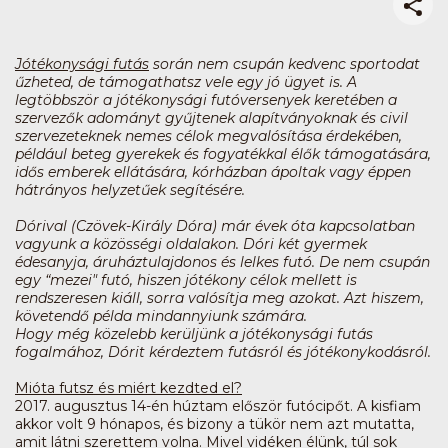
Jótékonysági futás
során nem csupán kedvenc sportodat
űzheted, de támogathatsz vele egy jó ügyet is. A
legtöbbször a jótékonysági futóversenyek keretében a
szervezők adományt gyűjtenek alapítványoknak és civil
szervezeteknek nemes célok megvalósítása érdekében,
például beteg gyerekek és fogyatékkal élők támogatására,
idős emberek ellátására, kórházban ápoltak vagy éppen
hátrányos helyzetűek segítésére.
Dórival (Czövek-Király Dóra) már évek óta kapcsolatban
vagyunk a közösségi oldalakon. Dóri két gyermek
édesanyja, áruháztulajdonos és lelkes futó. De nem csupán
egy “mezei" futó, hiszen jótékony célok mellett is
rendszeresen kiáll, sorra valósítja meg azokat. Azt hiszem,
követendő példa mindannyiunk számára.
Hogy még közelebb kerüljünk a jótékonysági futás
fogalmához, Dórit kérdeztem futásról és jótékonykodásról.
Mióta futsz és miért kezdted el?
2017. augusztus 14-én húztam először futócipőt. A kisfiam
akkor volt 9 hónapos, és bizony a tükör nem azt mutatta,
amit látni szerettem volna. Mivel vidéken élünk, túl sok