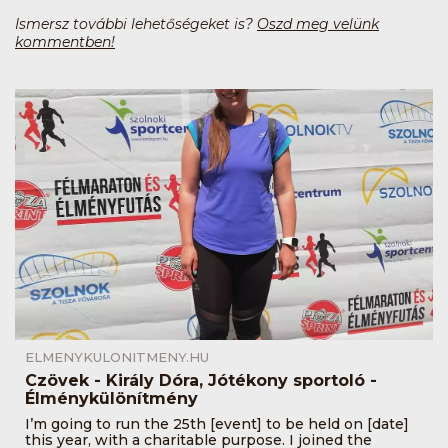
Ismersz további lehetőségeket is?
Oszd meg velünk
kommentben!
ELMENYKULONITMENY.HU
Czövek - Király Dóra, Jótékony sportoló -
Élménykülönítmény
I’m going to run the 25th [event] to be held on [date]
this year, with a charitable purpose. I joined the