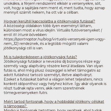
unokákra, a férjem rendszerint elkísér a versenyekre, sőt,
volt, hogy a sajátjàra nem ment el, mert tudta, hogy aznap
mennyit számít nekem, ha ott vár a célban.
Hogyan kerültél kapcsolatba a jótékonysági futással?
A közösségi oldalakon több ilyen eseményt láttam,
különösen most a vírus idején. Virtuális futóversenyeket
(
erről itt írtunk bővebben:
https://sportnaptar.hu/blog/virtualis-versenyek-igen-vagy-
nem_32)
rendeznek, és a legtöbb mögött valami
jótékonysági cél is van.
Mi is tulajdonképpen a jótékonysági futás?
Jótékonysági futáskor a nevezési díj bizonyos része egy
személy vagy alapítvány részére kerül àtadàsra. Van olyan
futás is, ahol még plusz összeggel is lehet támogatni az
adott futáshoz tartozó személyt, illetve alapítványt.
Ezeket a futásokat bárhol a világon lehet teljesíteni, nincs
konkrét időponthoz vagy helyhez kötve. Így akár olyanok is
részt tudnak rajta venni, akik nem szeretnének
tömegversenyeken futni.
Miért tartod fontosnak, hogy a hobbiddal jótékony célokat
is támogass?
Mindig is fontosnak tartottam, hogy segítsek, ahol tudok.