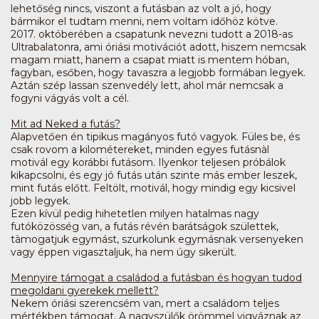
lehetőség nincs, viszont a futásban az volt a jó, hogy
bármikor el tudtam menni, nem voltam időhöz kötve.
2017. októberében a csapatunk nevezni tudott a 2018-as
Ultrabalatonra, ami óriási motivációt adott, hiszem nemcsak
magam miatt, hanem a csapat miatt is mentem hóban,
fagyban, esőben, hogy tavaszra a legjobb formában legyek.
Aztán szép lassan szenvedély lett, ahol már nemcsak a
fogyni vágyás volt a cél.
Mit ad Neked a futás?
Alapvetően én tipikus magányos futó vagyok. Füles be, és
csak rovom a kilométereket, minden egyes futásnàl
motivál egy korábbi futásom. Ilyenkor teljesen próbálok
kikapcsolni, és egy jó futás után szinte más ember leszek,
mint futás előtt. Feltölt, motivál, hogy mindig egy kicsivel
jobb legyek.
Ezen kívül pedig hihetetlen milyen hatalmas nagy
futóközösség van, a futás révén barátságok születtek,
tàmogatjuk egymást, szurkolunk egymásnak versenyeken
vagy éppen vigasztaljuk, ha nem úgy sikerült.
Mennyire támogat a családod a futásban és hogyan tudod
megoldani gyerekek mellett?
Nekem óriási szerencsém van, mert a családom teljes
mértékben támogat. A nagyszülők örömmel vigyáznak az