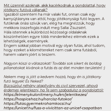
Mit üzennél azoknak, akik kacérkodnak a gondolattal, hogy
jótékony futóvá váljanak?
Igazából szerintem ha már valaki fut, onnan csak egy
karnyújtásnyira van attól, hogy jótékonysági futó legyen. A
futóknak óriási szívük van, elég ha megnézzük, hogy
mekkora összefogás indult meg Sallai Zsuzsiért.
Hála istennek a különböző közösségi oldalaknak
köszönhetően egyre több mindenkihez elérnek ezek a
lehetőségek, események.
Engem sokkal jobban motivál egy olyan futás, ahol tudom,
hogy ezeket a kilométereket nem csak sima futásból,
hanem valami jóért is teszem.
Nagyon köszi a válaszokat! További sok sikert és boldog
pillanatokat kívánok a futás és az élet minden területén! :)
Nekem meg is jött a kedvem hozzá, hogy én is jótékony
futó legyek! És Neked?
Búcsúzóul néhány alapítvány és civil szervezet, ahová
érdemes jelentkezni, ha Te sem szabadulsz a gondolattól:
https://elmenykulonitmeny.hu/en/jelentkezes/
https://hospicehaz.hu/narcisz-futokor/
https://futas.gyermekrohamkocsi.hu/
https://unicef.hu/fuss-a-vivicittan-az-unicef-csapatban