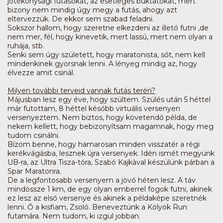
jótékonysági futásokat, az esetleges buktatókat, mert
bizony nem mindig úgy megy a futás, ahogy azt
eltervezzük. De ekkor sem szabad feladni.
Sokszor hallom, hogy szeretne elkezdeni az illető futni ,de
nem mer, fél, hogy kinevetik, mert lassú, mert nem olyan a
ruhája, stb.
Senki sem úgy született, hogy maratonista, sőt, nem kell
mindenkinek gyorsnak lenni. A lényeg mindig az, hogy
élvezze amit csinál.
Milyen további terveid vannak futás terén?
Májusban lesz egy éve, hogy szültem. Szülés után 5 héttel
már futottam, 8 héttel később virtuális versenyen
versenyeztem. Nem biztos, hogy követendő példa, de
nekem kellett, hogy bebizonyítsam magamnak, hogy meg
tudom csinálni.
Bízom benne, hogy hamarosan minden visszatér a régi
kerékvágásba, lesznek újra versenyek. Idén ismét megyünk
UB-ra, az Ultra Tisza-tóra, Szabó Kajkàval készülünk párban a
Spar Maratonra.
De a legfontosabb versenyem a jövő héten lesz. A táv
mindössze 1 km, de egy olyan emberrel fogok futni, akinek
ez lesz az első versenye és akinek a példaképe szeretnék
lenni. Ő a kisfiam, Zsoló. Beneveztünk a Kölyök Run
futamára. Nem tudom, ki izgul jobban.