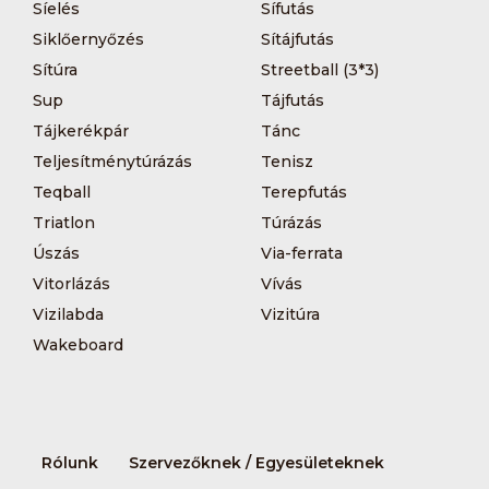
Síelés
Sífutás
Siklőernyőzés
Sítájfutás
Sítúra
Streetball (3*3)
Sup
Tájfutás
Tájkerékpár
Tánc
Teljesítménytúrázás
Tenisz
Teqball
Terepfutás
Triatlon
Túrázás
Úszás
Via-ferrata
Vitorlázás
Vívás
Vizilabda
Vizitúra
Wakeboard
Rólunk
Szervezőknek / Egyesületeknek