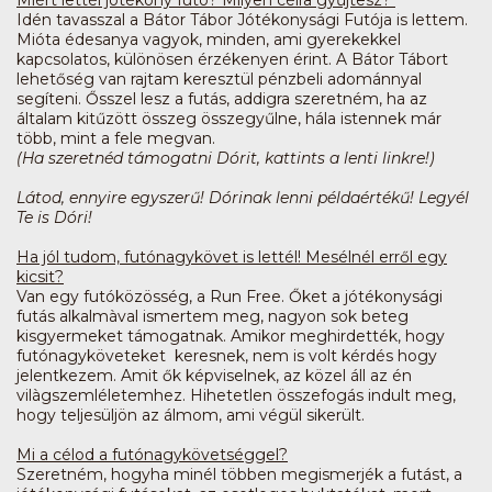
Idén tavasszal a Bátor Tábor Jótékonysági Futója is lettem.
Mióta édesanya vagyok, minden, ami gyerekekkel
kapcsolatos, különösen érzékenyen érint. A Bátor Tábort
lehetőség van rajtam keresztül pénzbeli adománnyal
segíteni. Ősszel lesz a futás, addigra szeretném, ha az
általam kitűzött összeg összegyűlne, hála istennek már
több, mint a fele megvan.
(Ha szeretnéd támogatni Dórit, kattints a lenti linkre!)
Látod, ennyire egyszerű! Dórinak lenni példaértékű! Legyél
Te is Dóri!
Ha jól tudom, futónagykövet is lettél! Mesélnél erről egy
kicsit?
Van egy futóközösség, a Run Free. Őket a jótékonysági
futás alkalmàval ismertem meg, nagyon sok beteg
kisgyermeket támogatnak. Amikor meghirdették, hogy
futónagyköveteket keresnek, nem is volt kérdés hogy
jelentkezem. Amit ők képviselnek, az közel áll az én
vilàgszemléletemhez. Hihetetlen összefogás indult meg,
hogy teljesüljön az álmom, ami végül sikerült.
Mi a célod a futónagykövetséggel?
Szeretném, hogyha minél többen megismerjék a futást, a