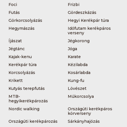
Foci
Frizbi
Futás
Gördeszkázás
Görkorcsolyázás
Hegyi Kerékpár túra
Hegymászás
Időfutam kerékpáros
verseny
Íjászat
Jégkorong
Jégtánc
Jóga
Kajak-kenu
Karate
Kerékpár túra
Kézilabda
Korcsolyázás
Kosárlabda
Krikett
Kung-fu
Kutyás terepfutás
Lövészet
MTB-
Műkorcsolya
hegyikerékpározás
Nordic walking
Országúti kerékpáros
körverseny
Országúti kerékpározás
Sárkányhajózás