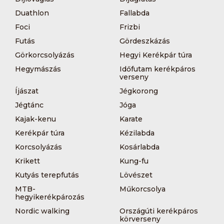
Duathlon
Fallabda
Foci
Frizbi
Futás
Gördeszkázás
Görkorcsolyázás
Hegyi Kerékpár túra
Hegymászás
Időfutam kerékpáros
verseny
Íjászat
Jégkorong
Jégtánc
Jóga
Kajak-kenu
Karate
Kerékpár túra
Kézilabda
Korcsolyázás
Kosárlabda
Krikett
Kung-fu
Kutyás terepfutás
Lövészet
MTB-
Műkorcsolya
hegyikerékpározás
Nordic walking
Országúti kerékpáros
körverseny