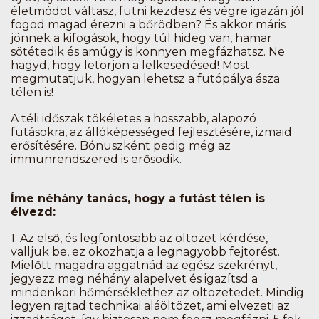
életmódot váltasz, futni kezdesz és végre igazán jól
fogod magad érezni a bőrödben? És akkor máris
jönnek a kifogások, hogy túl hideg van, hamar
sötétedik és amúgy is könnyen megfázhatsz. Ne
hagyd, hogy letörjön a lelkesedésed! Most
megmutatjuk, hogyan lehetsz a futópálya ásza
télen is!
A téli időszak tökéletes a hosszabb, alapozó
futásokra, az állóképességed fejlesztésére, izmaid
erősítésére. Bónuszként pedig még az
immunrendszered is erősödik.
Íme néhány tanács, hogy a futást télen is
élvezd:
1.
Az első, és legfontosabb az öltözet kérdése,
valljuk be, ez okozhatja a legnagyobb fejtörést.
Mielőtt magadra aggatnád az egész szekrényt,
jegyezz meg néhány alapelvet és igazítsd a
mindenkori hőmérséklethez az öltözetedet. Mindig
legyen rajtad technikai aláöltözet, ami elvezeti az