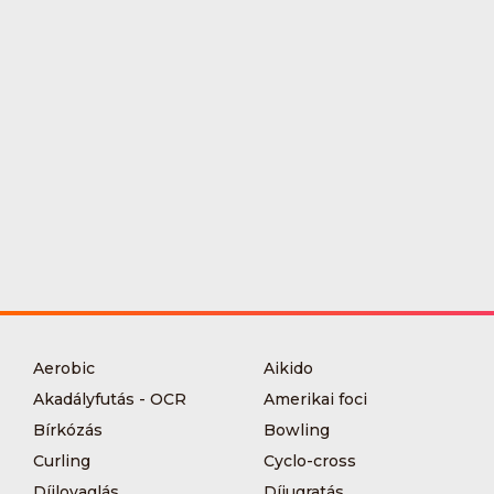
Aerobic
Aikido
Akadályfutás - OCR
Amerikai foci
Bírkózás
Bowling
Curling
Cyclo-cross
Díjlovaglás
Díjugratás