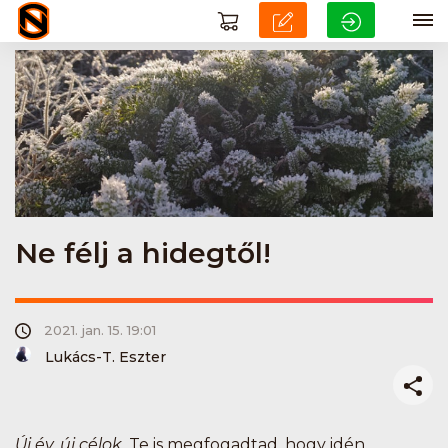
Ne félj a hidegtől!
2021. jan. 15. 19:01
Lukács-T. Eszter
Új év, új célok.
Te is megfogadtad, hogy idén