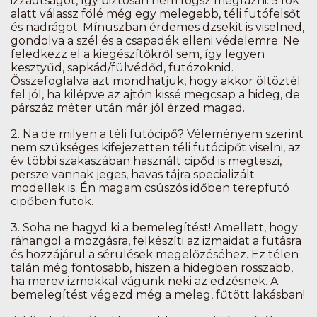
izzadtságot, így biztosan nem fogsz megfázni. 5 fok
alatt válassz fölé még egy melegebb, téli futófelsőt
és nadrágot. Mínuszban érdemes dzsekit is viselned,
gondolva a szél és a csapadék elleni védelemre. Ne
feledkezz el a kiegészítőkről sem, így legyen
kesztyűd, sapkád/fülvédőd, futózoknid.
Összefoglalva azt mondhatjuk, hogy akkor öltöztél
fel jól, ha kilépve az ajtón kissé megcsap a hideg, de
párszáz méter után már jól érzed magad.
2.
Na de milyen a téli futócipő? Véleményem szerint
nem szükséges kifejezetten téli futócipőt viselni, az
év többi szakaszában használt cipőd is megteszi,
persze vannak jeges, havas tájra specializált
modellek is. Én magam csúszós időben terepfutó
cipőben futok.
3.
Soha ne hagyd ki a bemelegítést! Amellett, hogy
ráhangol a mozgásra, felkészíti az izmaidat a futásra
és hozzájárul a sérülések megelőzéséhez. Ez télen
talán még fontosabb, hiszen a hidegben rosszabb,
ha merev izmokkal vágunk neki az edzésnek. A
bemelegítést végezd még a meleg, fűtött lakásban!