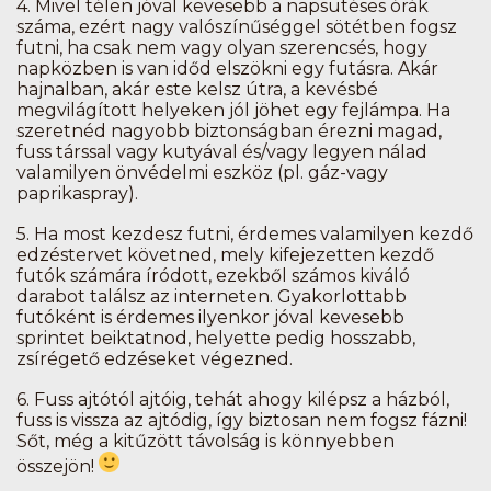
4.
Mivel télen jóval kevesebb a napsütéses órák
száma, ezért nagy valószínűséggel sötétben fogsz
futni, ha csak nem vagy olyan szerencsés, hogy
napközben is van időd elszökni egy futásra. Akár
hajnalban, akár este kelsz útra, a kevésbé
megvilágított helyeken jól jöhet egy fejlámpa. Ha
szeretnéd nagyobb biztonságban érezni magad,
fuss társsal vagy kutyával és/vagy legyen nálad
valamilyen önvédelmi eszköz (pl. gáz-vagy
paprikaspray).
5.
Ha most kezdesz futni, érdemes valamilyen kezdő
edzéstervet követned, mely kifejezetten kezdő
futók számára íródott, ezekből számos kiváló
darabot találsz az interneten. Gyakorlottabb
futóként is érdemes ilyenkor jóval kevesebb
sprintet beiktatnod, helyette pedig hosszabb,
zsírégető edzéseket végezned.
6.
Fuss ajtótól ajtóig, tehát ahogy kilépsz a házból,
fuss is vissza az ajtódig, így biztosan nem fogsz fázni!
Sőt, még a kitűzött távolság is könnyebben
összejön!