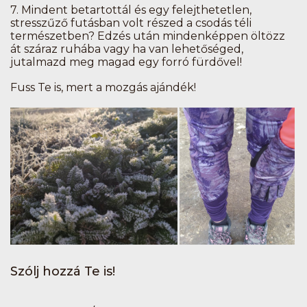
7.
Mindent betartottál és egy felejthetetlen,
stresszűző futásban volt részed a csodás téli
természetben? Edzés után mindenképpen öltözz
át száraz ruhába vagy ha van lehetőséged,
jutalmazd meg magad egy forró fürdővel!
Fuss Te is, mert a mozgás ajándék!
Szólj hozzá Te is!