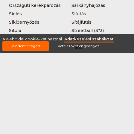
Országúti kerékpározás
Sárkányhajózás
Síelés
Sífutás
Siklőernyőzés
Sítájfutás
Sítúra
Streetball (3*3)
Sup
Tájfutás
A weboldal cookie-kat használ.
Adatkezelési szabályzat
Mindent elfogad
Kötelezőket engedélyez
Tájkerékpár
Tánc
Teljesítménytúrázás
Tenisz
Teqball
Terepfutás
Triatlon
Túrázás
Úszás
Via-ferrata
Vitorlázás
Vívás
Vizilabda
Vizitúra
Wakeboard