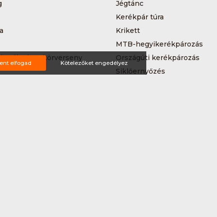
g
Jégtánc
Kerékpár túra
a
Krikett
MTB-hegyikerékpározás
 kerékpáros körverseny
Országúti kerékpározás
ent elfogad
Kötelezőket engedélyez
Siklőernyőzés
 (3*3)
Sup
Teljesítménytúrázás
s
Triatlon
a
Vitorlázás
Wakeboard
ting ajánlat
tételek
Impresszum
Bővítmények
Partnereink