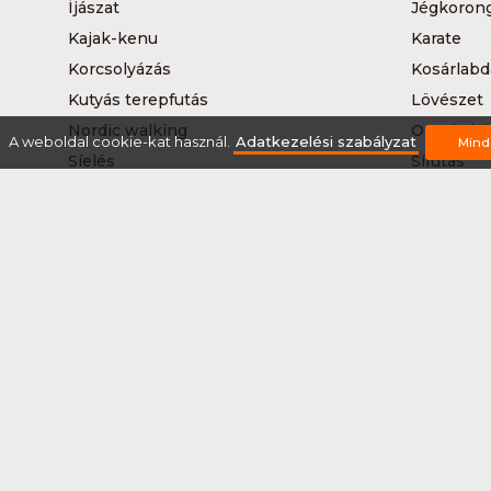
Íjászat
Jégkoron
Kajak-kenu
Karate
Korcsolyázás
Kosárlabd
Kutyás terepfutás
Lövészet
Nordic walking
Országúti
A weboldal cookie-kat használ.
Adatkezelési szabályzat
Mind
Síelés
Sífutás
Sítúra
Streetball
Tájkerékpár
Tánc
Teqball
Terepfutá
Úszás
Via-ferrat
Vizilabda
Vizitúra
Rólunk
Szervezőknek / Egyesületeknek
Marke
Adatkezelési szabályzat
Általános Szerződési Fel