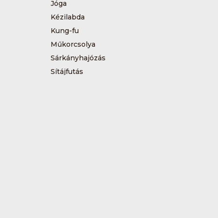
Jóga
Kézilabda
Kung-fu
Műkorcsolya
Sárkányhajózás
Sítájfutás
Tájfutás
Tenisz
Túrázás
Vívás