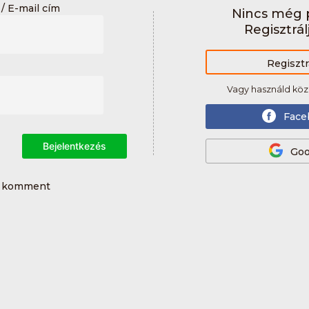
/ E-mail cím
Nincs még p
Regisztrál
Regisztr
Vagy használd köz
Face
Bejelentkezés
Goo
0 komment