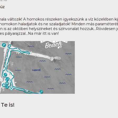
gúz
la változik! A homokos részeken igyekszünk a víz közelében kijel
omokon haladjatok és ne szaladjatok! Minden más paraméteréb
n is az októberi helyszíneket és színvonalat hozzuk...Rövidesen 
s pályarajzzal...Na már itt is van!
Te is!