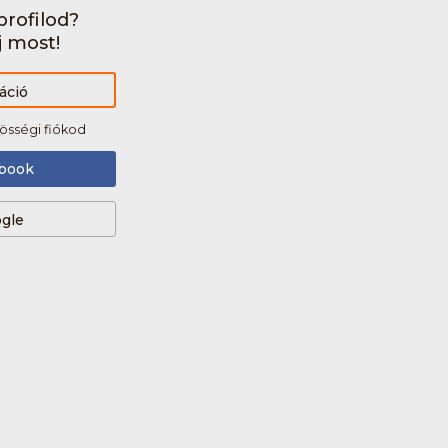
rofilod?
j most!
áció
össégi fiókod
book
gle