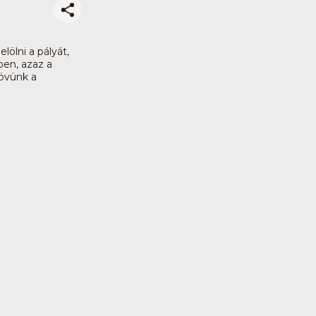
ölni a pályát,
en, azaz a
jövünk a