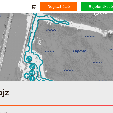
Regisztráció
Bejelentkezé
ajz
12:18