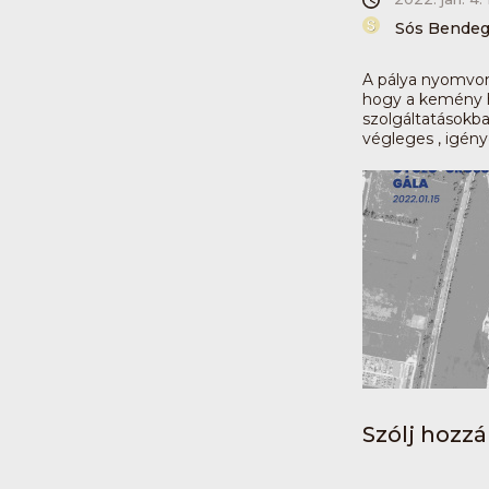
Sós Bende
A pálya nyomvona
hogy a kemény h
szolgáltatásokba
végleges , igénye
Szólj hozzá 