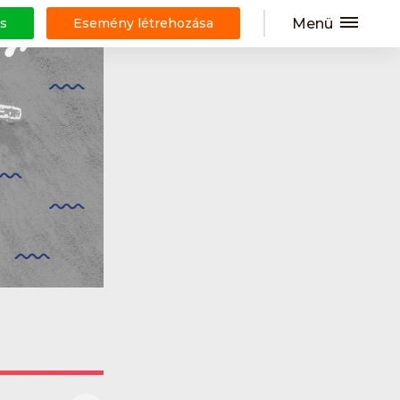
Menü
s
Esemény létrehozása