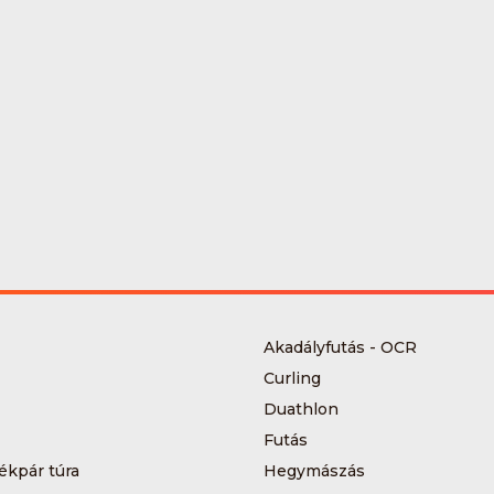
Akadályfutás - OCR
Curling
Duathlon
Futás
ékpár túra
Hegymászás