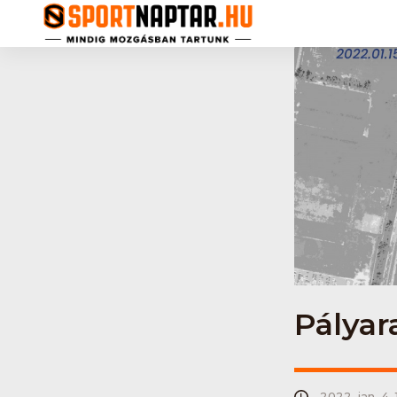
Pályar
2022. jan. 4. 