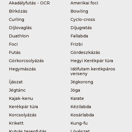
Akadályfutás - OCR
Amerikai foci
Bírkózás
Bowling
Curling
Cyclo-cross
Díjlovaglás
Díjugratás
Duathlon
Fallabda
Foci
Frizbi
Futás
Gördeszkázás
Görkorcsolyázás
Hegyi Kerékpár túra
Hegymászás
Időfutam kerékpáros
verseny
Íjászat
Jégkorong
Jégtánc
Jóga
Kajak-kenu
Karate
Kerékpár túra
Kézilabda
Korcsolyázás
Kosárlabda
Krikett
Kung-fu
Kutyás terepfutás
Lövészet