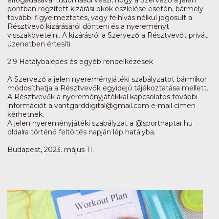
pontban rögzített kizárási okok észlelése esetén, bármely
további figyelmeztetés, vagy felhívás nélkül jogosult a
Résztvevő kizárásáról dönteni és a nyereményt
visszakövetelni. A kizárásról a Szervező a Résztvevőt privát
üzenetben értesíti.
2.9 Hatálybalépés és egyéb rendelkezések
A Szervező a jelen nyereményjátéki szabályzatot bármikor
módosíthatja a Résztvevők egyidejű tájékoztatása mellett.
A Résztvevők a nyereményjátékkal kapcsolatos további
információt a vantgarddigital@gmail.com e-mail címen
kérhetnek.
A jelen nyereményjátéki szabályzat a @sportnaptar.hu
oldalra történő feltöltés napján lép hatályba.
Budapest, 2023. május 11.