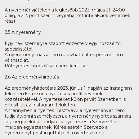
A nyereményjátékon a legkésőbb 2023. május 31. 24:00
óráig, a 2.2. pont szerint végrehajtott interakciók vehetnek
részt.
2.5 A nyeremény
Egy havi személyre szabott edzésterv egy hozzáértő
specialistától.
A nyeremény másra nem ruházható át és pénzre nem
váltható át.
Pótnyertes kisorsolására nem kerül sor.
2.6 Az eredményhirdetés
Az eredményhirdetésre 2023. június 1. napján az Instagram
felületén kerül sor a nyertesek profil nevének
közzétételével. A nyerteseket külön privát üzenetben is
értesítjük az Instagram felületen.
Amennyiben a nyertes Résztvevő a nyereményét nem
tudja átvenni személyesen, a nyeremény nyertes számára
legmegfelelőbb módjáról a nyertes és a Szervező e-
mailben egyeztetnek. Kérés esetén Szervező a
nyereményt postán juttatja el a nyerteseknek.