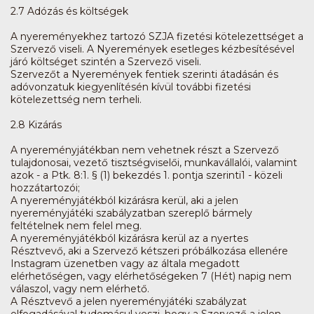
2.7 Adózás és költségek
A nyereményekhez tartozó SZJA fizetési kötelezettséget a
Szervező viseli. A Nyeremények esetleges kézbesítésével
járó költséget szintén a Szervező viseli.
Szervezőt a Nyeremények fentiek szerinti átadásán és
adóvonzatuk kiegyenlítésén kívül további fizetési
kötelezettség nem terheli.
2.8 Kizárás
A nyereményjátékban nem vehetnek részt a Szervező
tulajdonosai, vezető tisztségviselői, munkavállalói, valamint
azok - a Ptk. 8:1. § (1) bekezdés 1. pontja szerinti1 - közeli
hozzátartozói;
A nyereményjátékból kizárásra kerül, aki a jelen
nyereményjátéki szabályzatban szereplő bármely
feltételnek nem felel meg.
A nyereményjátékból kizárásra kerül az a nyertes
Résztvevő, aki a Szervező kétszeri próbálkozása ellenére
Instagram üzenetben vagy az általa megadott
elérhetőségen, vagy elérhetőségeken 7 (Hét) napig nem
válaszol, vagy nem elérhető.
A Résztvevő a jelen nyereményjátéki szabályzat
elfogadásával tudomásul veszi, hogy a Szervező a jelen