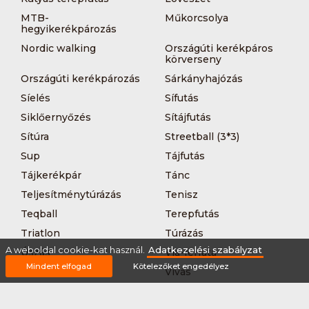
MTB-
Műkorcsolya
hegyikerékpározás
Nordic walking
Országúti kerékpáros
körverseny
Országúti kerékpározás
Sárkányhajózás
Síelés
Sífutás
Siklőernyőzés
Sítájfutás
Sítúra
Streetball (3*3)
Sup
Tájfutás
Tájkerékpár
Tánc
Teljesítménytúrázás
Tenisz
Teqball
Terepfutás
Triatlon
Túrázás
A weboldal cookie-kat használ.
Adatkezelési szabályzat
Úszás
Via-ferrata
Mindent elfogad
Kötelezőket engedélyez
Vitorlázás
Vívás
Vizilabda
Vizitúra