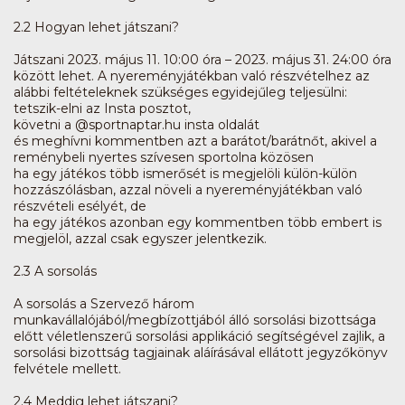
2.2 Hogyan lehet játszani?
Játszani 2023. május 11. 10:00 óra – 2023. május 31. 24:00 óra
között lehet. A nyereményjátékban való részvételhez az
alábbi feltételeknek szükséges egyidejűleg teljesülni:
tetszik-elni az Insta posztot,
követni a @sportnaptar.hu insta oldalát
és meghívni kommentben azt a barátot/barátnőt, akivel a
reménybeli nyertes szívesen sportolna közösen
ha egy játékos több ismerősét is megjelöli külön-külön
hozzászólásban, azzal növeli a nyereményjátékban való
részvételi esélyét, de
ha egy játékos azonban egy kommentben több embert is
megjelöl, azzal csak egyszer jelentkezik.
2.3 A sorsolás
A sorsolás a Szervező három
munkavállalójából/megbízottjából álló sorsolási bizottsága
előtt véletlenszerű sorsolási applikáció segítségével zajlik, a
sorsolási bizottság tagjainak aláírásával ellátott jegyzőkönyv
felvétele mellett.
2.4 Meddig lehet játszani?