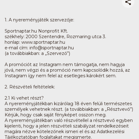
1. A nyereményjáték szervezője:
Sportnaptar.hu Nonprofit Kft.
székhely: 2000 Szentendre, Rozmaring utca 3.
honlap: www.sportnaptar.hu
e-mail cím: info@sportnaptar.hu
(a továbbiakban: a „Szervező”)
A promóciót az Instagram nem támogatja, nem hagyja
jóvá, nem végzi és a promóció nem kapcsolódik hozzá, az
Instagram így nem felel az esetleges károkért sem.
2. Részvételi feltételek:
2.1 Ki vehet részt?
A nyereményjátékban kizárólag 18 éven felüli természetes
személyek vehetnek részt. (a továbbiakban: a „Résztvevő”)
Kérjük, hogy csak saját fényképet osszon meg.
A nyereményjátékban való részvétellel a résztvevő egyben
kijelenti, hogy a jelen részvételi szabályzat rendelkezéseit
magára nézve kötelezőnek ismeri el és az Adatkezelési
Tájékoztatóban foglaltakat megismerte.