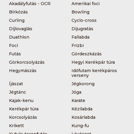
Akadályfutás - OCR
Amerikai foci
Bírkózás
Bowling
Curling
Cyclo-cross
Díjlovaglás
Díjugratás
Duathlon
Fallabda
Foci
Frizbi
Futás
Gördeszkázás
Görkorcsolyázás
Hegyi Kerékpár túra
Hegymászás
Időfutam kerékpáros
verseny
Íjászat
Jégkorong
Jégtánc
Jóga
Kajak-kenu
Karate
Kerékpár túra
Kézilabda
Korcsolyázás
Kosárlabda
Krikett
Kung-fu