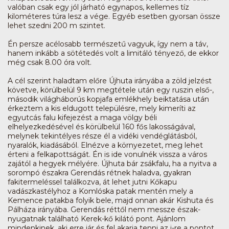
valóban csak egy jól járható egynapos, kellemes tíz
kilométeres túra lesz a vége. Egyéb esetben gyorsan össze
lehet szedni 200 m szintet.
Én persze acélosabb természetű vagyuk, így nem a táv,
hanem inkább a sötétedés volt a limitáló tényező, de ekkor
még csak 8.00 óra volt.
A cél szerint haladtam előre Újhuta irányába a zöld jelzést
követve, körülbelül 9 km megtétele után egy ruszin első-,
második világháborús kopjafa emlékhely beiktatása után
érkeztem a kis eldugott településre, mely kimeríti az
egyutcás falu kifejezést a maga völgy béli
elhelyezkedésével és körülbelül 160 fős lakosságával,
melynek tekintélyes része él a vidéki vendéglátásból,
nyaralók, kiadásából. Elnézve a környezetet, meg lehet
érteni a felkapottságát. Én is ide vonulnék vissza a város
zajától a hegyek mélyére. Újhuta bár zsákfalu, ha a nyitva a
sorompó északra Gerendás rétnek haladva, gyakran
fakitermeléssel találkozva, át lehet jutni Kőkapu
vadászkastélyhoz a Komlóska patak mentén mely a
Kemence patakba folyik bele, majd onnan akár Kishuta és
Pálháza irányába. Gerendás réttől nem messze észak-
nyugatnak található Kerek-kő kilátó pont. Ajánlom
mindenkinek, aki erre jár és fel akarja tenni az i-re a pontot.