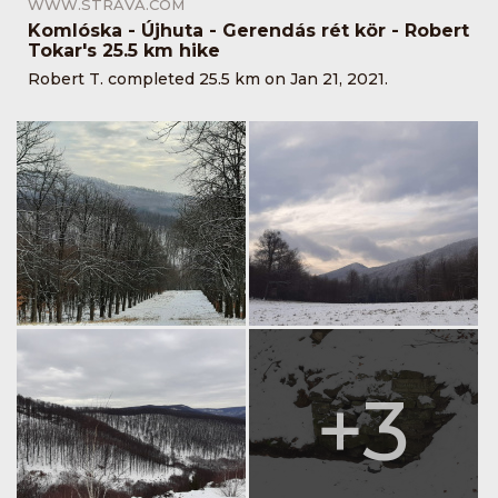
WWW.STRAVA.COM
Komlóska - Újhuta - Gerendás rét kör - Robert
Tokar's 25.5 km hike
Robert T. completed 25.5 km on Jan 21, 2021.
+3
+3