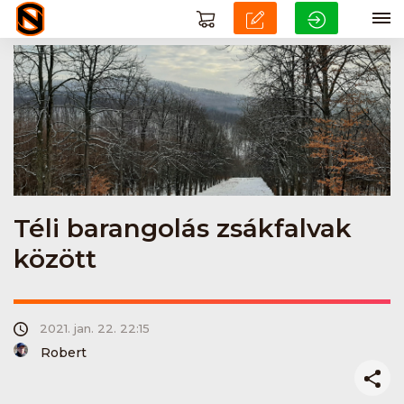
Téli barangolás zsákfalvak
között
2021. jan. 22. 22:15
Robert