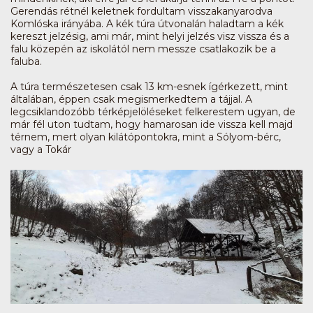
Gerendás rétnél keletnek fordultam visszakanyarodva
Komlóska irányába. A kék túra útvonalán haladtam a kék
kereszt jelzésig, ami már, mint helyi jelzés visz vissza és a
falu közepén az iskolától nem messze csatlakozik be a
faluba.
A túra természetesen csak 13 km-esnek ígérkezett, mint
általában, éppen csak megismerkedtem a tájjal. A
legcsiklandozóbb térképjelöléseket felkerestem ugyan, de
már fél uton tudtam, hogy hamarosan ide vissza kell majd
térnem, mert olyan kilátópontokra, mint a Sólyom-bérc,
vagy a Tokár