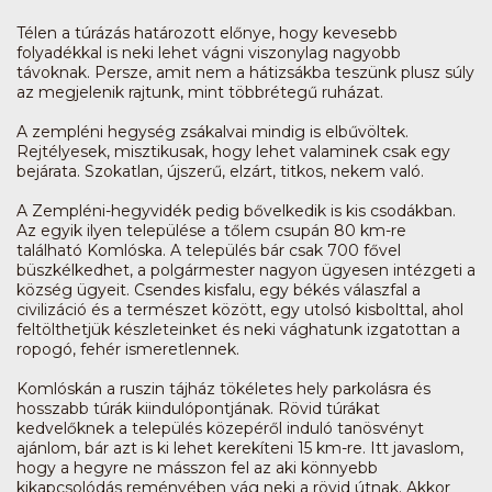
Télen a túrázás határozott előnye, hogy kevesebb
folyadékkal is neki lehet vágni viszonylag nagyobb
távoknak. Persze, amit nem a hátizsákba teszünk plusz súly
az megjelenik rajtunk, mint többrétegű ruházat.
A zempléni hegység zsákalvai mindig is elbűvöltek.
Rejtélyesek, misztikusak, hogy lehet valaminek csak egy
bejárata. Szokatlan, újszerű, elzárt, titkos, nekem való.
A Zempléni-hegyvidék pedig bővelkedik is kis csodákban.
Az egyik ilyen települése a tőlem csupán 80 km-re
található Komlóska. A település bár csak 700 fővel
büszkélkedhet, a polgármester nagyon ügyesen intézgeti a
község ügyeit. Csendes kisfalu, egy békés válaszfal a
civilizáció és a természet között, egy utolsó kisbolttal, ahol
feltölthetjük készleteinket és neki vághatunk izgatottan a
ropogó, fehér ismeretlennek.
Komlóskán a ruszin tájház tökéletes hely parkolásra és
hosszabb túrák kiindulópontjának. Rövid túrákat
kedvelőknek a település közepéről induló tanösvényt
ajánlom, bár azt is ki lehet kerekíteni 15 km-re. Itt javaslom,
hogy a hegyre ne másszon fel az aki könnyebb
kikapcsolódás reményében vág neki a rövid útnak. Akkor