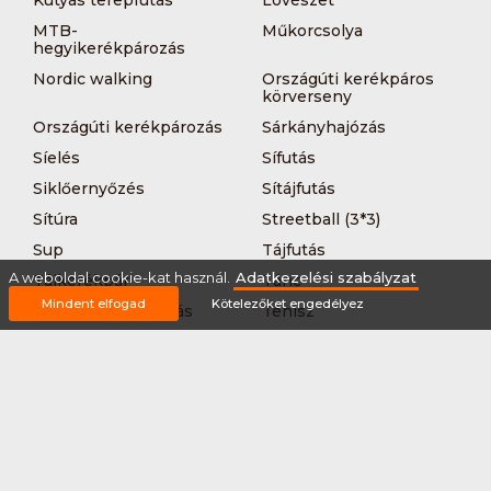
Kutyás terepfutás
Lövészet
MTB-
Műkorcsolya
hegyikerékpározás
Nordic walking
Országúti kerékpáros
körverseny
Országúti kerékpározás
Sárkányhajózás
Síelés
Sífutás
Siklőernyőzés
Sítájfutás
Sítúra
Streetball (3*3)
Sup
Tájfutás
A weboldal cookie-kat használ.
Adatkezelési szabályzat
Tájkerékpár
Tánc
Mindent elfogad
Kötelezőket engedélyez
Teljesítménytúrázás
Tenisz
Teqball
Terepfutás
Triatlon
Túrázás
Úszás
Via-ferrata
Vitorlázás
Vívás
Vizilabda
Vizitúra