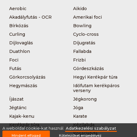
Aerobic
Aikido
Akadályfutás - OCR
Amerikai foci
Bírkózás
Bowling
Curling
Cyclo-cross
Díjlovaglás
Díjugratás
Duathlon
Fallabda
Foci
Frizbi
Futás
Gördeszkázás
Görkorcsolyázás
Hegyi Kerékpár túra
Hegymászás
Időfutam kerékpáros
verseny
Íjászat
Jégkorong
Jégtánc
Jóga
Kajak-kenu
Karate
Kerékpár túra
Kézilabda
A weboldal cookie-kat használ.
Adatkezelési szabályzat
Korcsolyázás
Kosárlabda
Mindent elfogad
Kötelezőket engedélyez