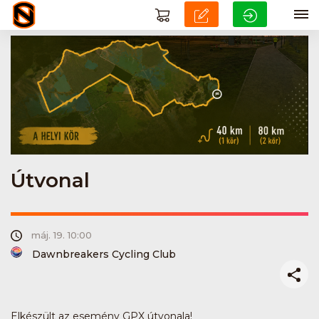
Útvonal
máj. 19. 10:00
Dawnbreakers Cycling Club
Elkészült az esemény GPX útvonala!