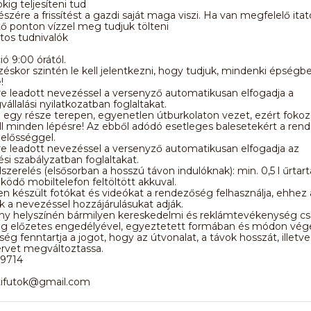
kig teljesíteni tud
észére a frissítést a gazdi saját maga viszi. Ha van megfelelő ita
sítő ponton vízzel meg tudjuk tölteni
tos tudnivalók
ió 9:00 órától.
éskor szintén le kell jelentkezni, hogy tudjuk, mindenki épségb
!
e leadott nevezéssel a versenyző automatikusan elfogadja a
állalási nyilatkozatban foglaltakat.
 egy része terepen, egyenetlen útburkolaton vezet, ezért foko
ell minden lépésre! Az ebből adódó esetleges balesetekért a re
lelősséggel.
e leadott nevezéssel a versenyző automatikusan elfogadja az
si szabályzatban foglaltakat.
elszerelés (elsősorban a hosszú távon indulóknak): min. 0,5 l űrtar
ködő mobiltelefon feltöltött akkuval.
n készült fotókat és videókat a rendezőség felhasználja, ehhez 
 a nevezéssel hozzájárulásukat adják.
y helyszínén bármilyen kereskedelmi és reklámtevékenység cs
g előzetes engedélyével, egyeztetett formában és módon vég
ég fenntartja a jogot, hogy az útvonalat, a távok hosszát, illetve
rvet megváltoztassa.
9714
ifutok@gmail.com