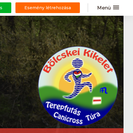
Menü
s
Esemény létrehozása