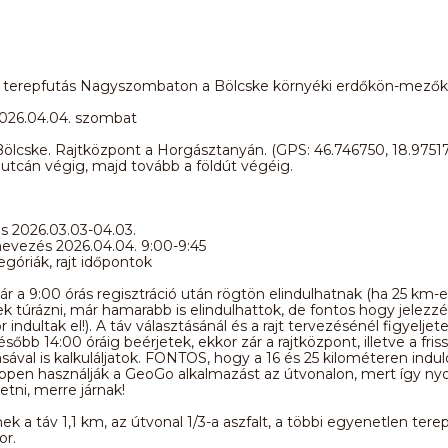
 terepfutás Nagyszombaton a Bölcske környéki erdőkön-mezők
2026.04.04. szombat
Bölcske. Rajtközpont a Horgásztanyán. (GPS: 46.746750, 18.97517
utcán végig, majd tovább a földút végéig.
s 2026.03.03-04.03.
nevezés 2026.04.04. 9:00-9:45
egóriák, rajt időpontok
r a 9:00 órás regisztráció után rögtön elindulhatnak (ha 25 km-
k túrázni, már hamarabb is elindulhattok, de fontos hogy jelezz
indultak el!). A táv választásánál és a rajt tervezésénél figyeljete
sőbb 14:00 óráig beérjetek, ekkor zár a rajtközpont, illetve a fris
ásával is kalkuláljatok. FONTOS, hogy a 16 és 25 kilométeren indul
pen használják a GeoGo alkalmazást az útvonalon, mert így n
etni, merre járnak!
k a táv 1,1 km, az útvonal 1/3-a aszfalt, a többi egyenetlen terep
or.