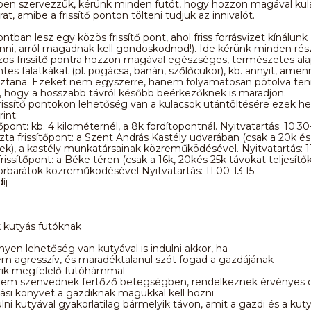
ben szervezzük, kérünk minden futót, hogy hozzon magával kul
t, amibe a frissítő ponton tölteni tudjuk az innivalót.
ontban lesz egy közös frissítő pont, ahol friss forrásvizet kínálun
inni, arról magadnak kell gondoskodnod!). Ide kérünk minden rés
zös frissítő pontra hozzon magával egészséges, természetes al
es falatkákat (pl. pogácsa, banán, szőlőcukor), kb. annyit, ame
asztana. Ezeket nem egyszerre, hanem folyamatosan pótolva ten
a, hogy a hosszabb távról később beérkezőknek is maradjon.
rissítő pontokon lehetőség van a kulacsok utántöltésére ezek he
int:
tőpont: kb. 4 kilométernél, a 8k fordítopontnál. Nyitvatartás: 10:30
ta frissítőpont: a Szent András Kastély udvarában (csak a 20k és
nek), a kastély munkatársainak közreműködésével. Nyitvatartás: 1
frissítőpont: a Béke téren (csak a 16k, 20kés 25k távokat teljesítő
orbarátok közreműködésével Nyitvatartás: 11:00-13:15
íj
 kutyás futóknak
en lehetőség van kutyával is indulni akkor, ha
m agresszív, és maradéktalanul szót fogad a gazdájának
ik megfelelő futóhámmal
nem szenvednek fertőző betegségben, rendelkeznek érvényes ol
ltási könyvet a gazdiknak magukkal kell hozni
lni kutyával gyakorlatilag bármelyik távon, amit a gazdi és a kut