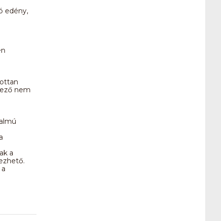
tó edény,
en
zottan
ndező nem
talmú
a
ak a
ezhető.
 a