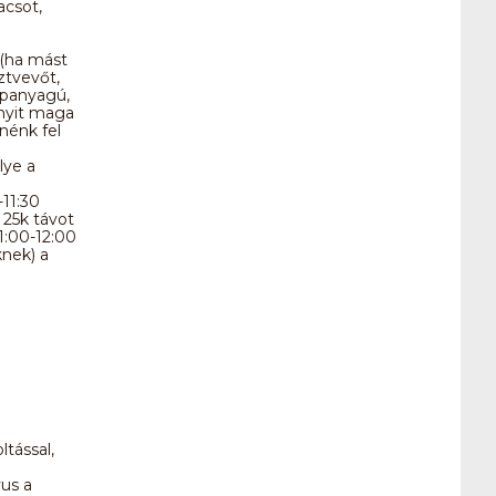
acsot,
k (ha mást
ztvevőt,
apanyagú,
nnyit maga
nénk fel
lye a
-11:30
 25k távot
1:00-12:00
knek) a
tással,
yus a