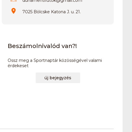
dunamentifutok
@
gmail.com
7025 Bölcske Katona J. u. 21.
Beszámolnivalód van?!
Ossz meg a Sportnaptár közösségével valami
érdekeset
új bejegyzés