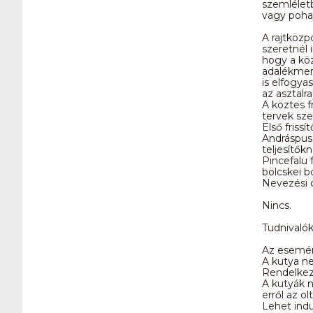
szemlélet
vagy pohara
A rajtközp
szeretnél 
hogy a kö
adalékment
is elfogy
az asztalr
A köztes f
tervek szer
Első frissí
Andráspusz
teljesítők
Pincefalu 
bölcskei b
Nevezési d
Nincs.
Tudnivalók
Az esemény
A kutya ne
Rendelkez
A kutyák 
erről az o
Lehet indu