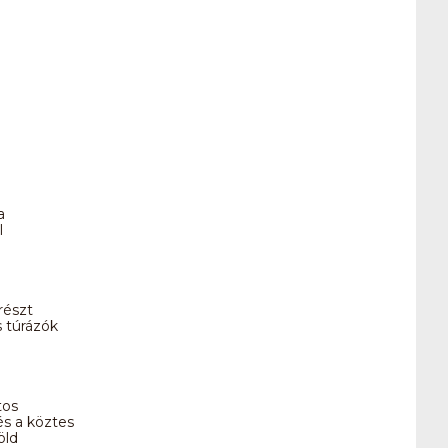
a
l
részt
s túrázók
tos
és a köztes
öld