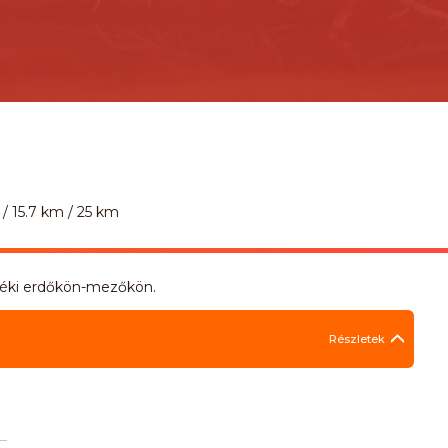
 / 15.7 km / 25 km
yéki erdőkön-mezőkön.
Részletek