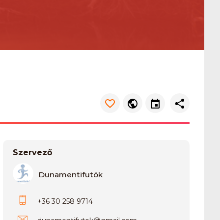
Szervező
Dunamentifutók
+36 30 258 9714