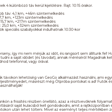
k 4 különböző táv kerül kijelölésre. Rajt: 10:15 órakor.
bb táv: 4,1 km, +46m szintemelkedés
 7,7 km, +123m szintemelkedés
 15,7 km, +217m szintemelkedés
: 25,0 km, +324m szintemelkedés
ók speciális szabályokkal indulhatnak 10:30-kor
seny, így mi nem mérjük az időt, és rangsort sem állítunk fel! H
tudni a saját idődet (és távodat), annak méréséről Magadnak kel
od telefonnal, vagy órával.
5k távokon lehetőség van GeoGo alkalmazást használni, ami egy
teljesítményedet, másrészt még Ötpróba pontokat is ad! Futók é
asználhatják!
ön a frissítés részben önellátó, azaz a résztvevőknek folyama
tlásáról saját kulacsból kell gondoskodni, amit a rajtközpontban 
ontokon után lehet tölteni. Mivel az eseményt teljes mértékben z