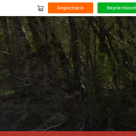
Regisztráció
Bejelentkezé