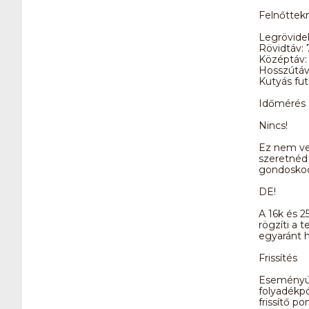
Felnőttekne
Legrövide
Rövidtáv:
Középtáv:
Hosszútáv
Kutyás fut
Időmérés
Nincs!
Ez nem ver
szeretnéd 
gondoskodn
DE!
A 16k és 2
rögzíti a 
egyaránt h
Frissítés
Eseményünk
folyadékpó
frissítő p