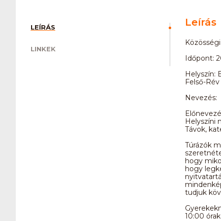
Leírás
LEÍRÁS
Közösségi
LINKEK
Időpont: 
Helyszín: 
Felső-Rév 
Nevezés:
Előnevezé
Helyszíni 
Távok, kat
Túrázók má
szeretnéte
hogy mikor 
hogy legké
nyitvatart
mindenkép
tudjuk köv
Gyerekekne
10:00 órak