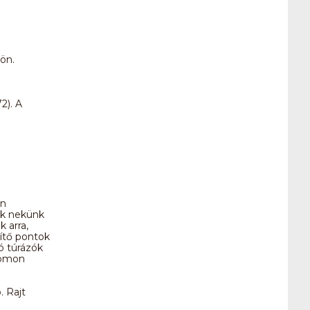
ön.
2). A
en
ék nekünk
k arra,
sítő pontok
ó túrázók
yomon
. Rajt