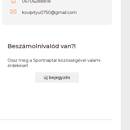
06706288818
kovipityu0750
@
gmail.com
Beszámolnivalód van?!
Ossz meg a Sportnaptár közösségével valami
érdekeset
új bejegyzés