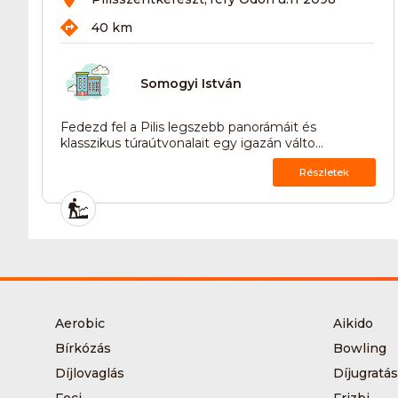
40 km
Somogyi István
Fedezd fel a Pilis legszebb panorámáit és
klasszikus túraútvonalait egy igazán válto...
Részletek
Aerobic
Aikido
Bírkózás
Bowling
Díjlovaglás
Díjugratás