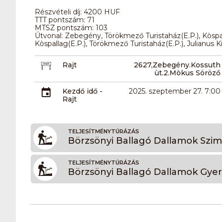
Részvételi díj: 4200 HUF
TTT pontszám: 71
MTSZ pontszám: 103
Útvonal: Zebegény, Törökmező Turistaház(E.P.), Kòspall
Kòspallag(E.P.), Törökmező Turistaház(E.P.), Julianus K
Rajt
2627,Zebegény.Kossuth
ùt.2.Mòkus Söröző
Kezdő idő -
2025. szeptember 27. 7:00
Rajt
TELJESÍTMÉNYTÚRÁZÁS
Börzsönyi Ballagó Dallamok Szim
TELJESÍTMÉNYTÚRÁZÁS
Börzsönyi Ballagó Dallamok Gye