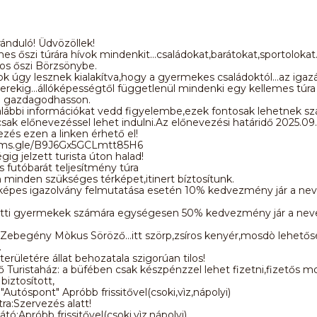
ánduló! Üdvözöllek!
es őszi túrára hívok mindenkit...családokat,barátokat,sportolokat
os őszi Börzsönybe.
ok úgy lesznek kialakítva,hogy a gyermekes családoktól...az igazá
rekig...állóképességtől függetlenül mindenki egy kellemes túra
 gazdagodhasson.
alábbi információkat vedd figyelembe,ezek fontosak lehetnek s
sak előnevezéssel lehet indulni.Az előnevezési határidő 2025.09.
zés ezen a linken érhető el!
orms.gle/B9J6Gx5GCLmtt85H6
gig jelzett turista úton halad!
 futóbarát teljesítmény túra
 minden szükséges térképet,itinert bíztosítunk.
épes igazolvány felmutatása esetén 10% kedvezmény jár a nev
atti gyermekek számára egységesen 50% kedvezmény jár a nev
 Zebegény Mòkus Söröző...itt szörp,zsíros kenyér,mosdò lehető
.
területére állat behozatala szigorúan tilos!
Turistaház: a büfében csak készpénzzel lehet fizetni,fizetős m
biztosított,
"Autóspont" Apróbb frissitővel(csoki,vìz,nápolyi)
ra:Szervezés alatt!
látó:Apróbb frissitővel(csoki,vìz,nápolyi)