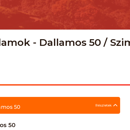
lamok - Dallamos 50 / Szi
Részletek
amos 50
os 50