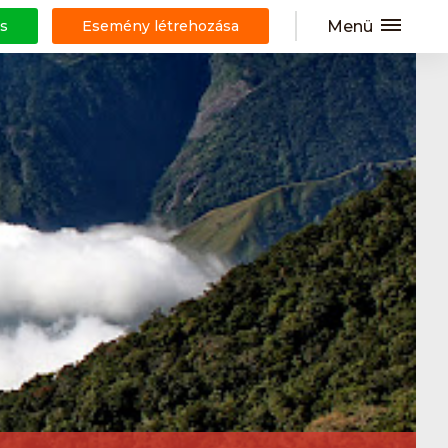
Menü
s
Esemény létrehozása