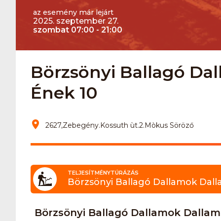
az esemény már lejárt
2025. szeptember 27.
szombat 07:00 - 21:00
Börzsönyi Ballagó Dal
Ének 10
2627,Zebegény.Kossuth ùt.2.Mòkus Söröző
TELJESÍTMÉNYTÚRÁZÁS
Börzsönyi Ballagó Dallamok Dall
Börzsönyi Ballagó Dallamok Dallam