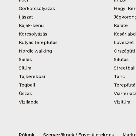
Foci
Frizbi
Görkorcsolyázás
Hegyi Ker
Íjászat
Jégkoron
Kajak-kenu
Karate
Korcsolyázás
Kosárlabd
Kutyás terepfutás
Lövészet
Nordic walking
Országúti
Síelés
Sífutás
Sítúra
Streetball
Tájkerékpár
Tánc
Teqball
Terepfutá
Úszás
Via-ferrat
Vizilabda
Vizitúra
Rólunk
Szervezőknek / Egyesületeknek
Marke