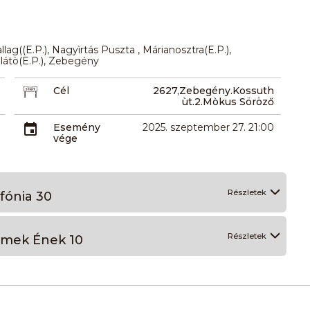
ag((E.P.), Nagyìrtás Puszta , Márianosztra(E.P.),
ilátò(E.P.), Zebegény
Cél
2627,Zebegény.Kossuth
ùt.2.Mòkus Söröző
Esemény
2025. szeptember 27. 21:00
vége
Részletek
fónia 30
Részletek
rmek Ének 10