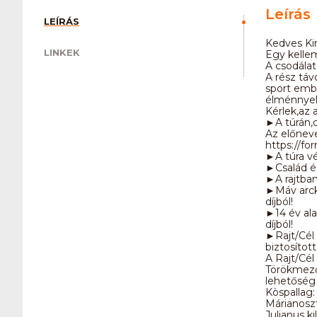
Leírás
LEÍRÁS
Kedves Kir
LINKEK
Egy kellem
A csodálat
A rész táv
sport embe
élménnyel
Kérlek,az 
►A túrán,c
Az előneve
https://f
►A túra vé
►Család és
►A rajtban
►Máv arck
díjból!
►14 év al
díjból!
►Rajt/Cél
biztosított
A Rajt/Cél 
Törökmező 
lehetőség 
Kòspallag: 
Márianoszt
Julianus ki