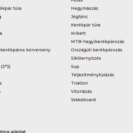
Futás
ékpár túra
Hegymászás
g
Jégtánc
Kerékpár túra
a
Krikett
MTB-hegyikerékpározás
 kerékpáros körverseny
Országúti kerékpározás
Siklőernyőzés
 (3*3)
Sup
Teljesítménytúrázás
s
Triatlon
a
Vitorlázás
Wakeboard
ting ajánlat