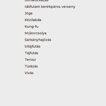
Gördeszkázás
Időfutam kerékpáros verseny
Jóga
Kézilabda
Kung-fu
Műkorcsolya
Sárkányhajózás
Sítájfutás
Tájfutás
Tenisz
Túrázás
Vívás