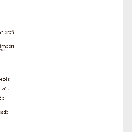
.
n profi
zámodra!
25!
ezési
ezési
ség
osdò