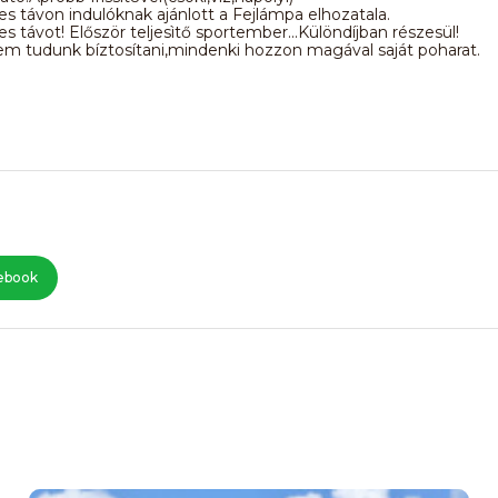
s távon indulóknak ajánlott a Fejlámpa elhozatala.
s távot! Először teljesìtő sportember...Különdíjban részesül!
m tudunk bíztosítani,mindenki hozzon magával saját poharat.
ebook