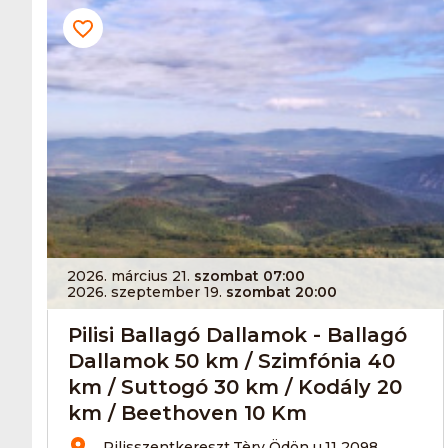
2026. március 21.
szombat 07:00
2026. szeptember 19.
szombat 20:00
Pilisi Ballagó Dallamok - Ballagó
Dallamok 50 km / Szimfónia 40
km / Suttogó 30 km / Kodály 20
km / Beethoven 10 Km
Pilisszentkereszt,Tèry Ödön u.11 2098