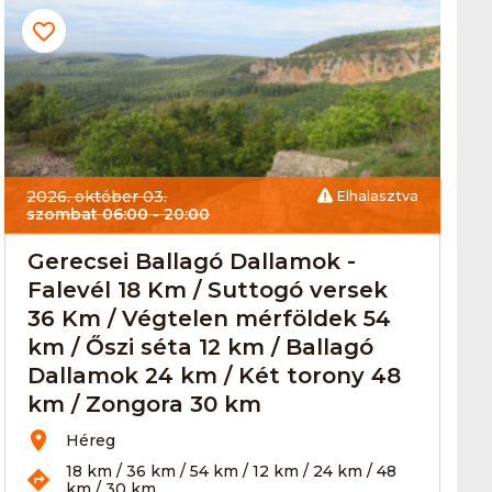
2026. október 03.
Elhalasztva
szombat 06:00
- 20:00
Gerecsei Ballagó Dallamok -
Falevél 18 Km / Suttogó versek
36 Km / Végtelen mérföldek 54
km / Őszi séta 12 km / Ballagó
Dallamok 24 km / Két torony 48
km / Zongora 30 km
Héreg
18 km / 36 km / 54 km / 12 km / 24 km / 48
km / 30 km