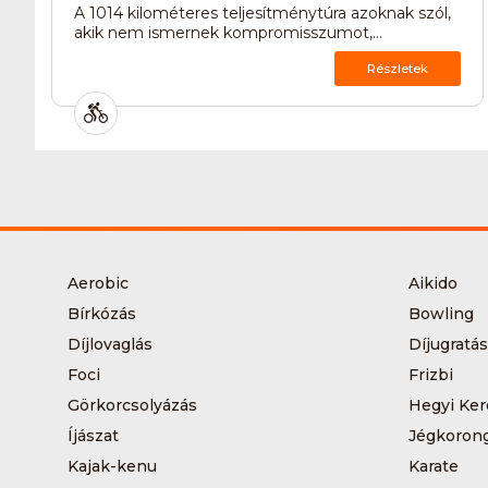
A 1014 kilométeres teljesítménytúra azoknak szól,
akik nem ismernek kompromisszumot,...
Részletek
Aerobic
Aikido
Bírkózás
Bowling
Díjlovaglás
Díjugratás
Foci
Frizbi
Görkorcsolyázás
Hegyi Ker
Íjászat
Jégkoron
Kajak-kenu
Karate