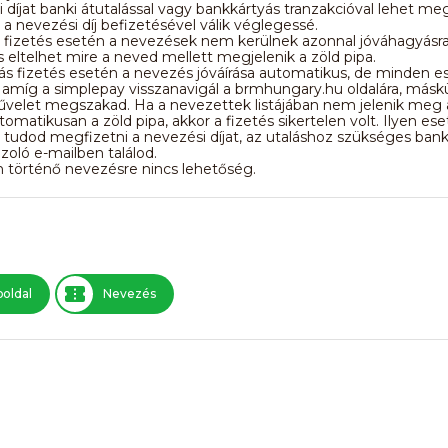
 díjat banki átutalással vagy bankkártyás tranzakcióval lehet meg
a nevezési díj befizetésével válik véglegessé.
 fizetés esetén a nevezések nem kerülnek azonnal jóváhagyásra
s eltelhet mire a neved mellett megjelenik a zöld pipa.
s fizetés esetén a nevezés jóváírása automatikus, de minden e
amíg a simplepay visszanavigál a brmhungary.hu oldalára, másk
művelet megszakad. Ha a nevezettek listájában nem jelenik meg
tomatikusan a zöld pipa, akkor a fizetés sikertelen volt. Ilyen es
l tudod megfizetni a nevezési díjat, az utaláshoz szükséges bank
azoló e-mailben találod.
 történő nevezésre nincs lehetőség.
oldal
Nevezés