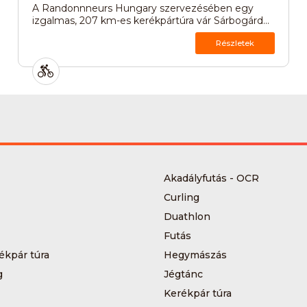
A Randonnneurs Hungary szervezésében egy
izgalmas, 207 km-es kerékpártúra vár Sárbogárd...
Részletek
Akadályfutás - OCR
Curling
Duathlon
Futás
ékpár túra
Hegymászás
g
Jégtánc
Kerékpár túra