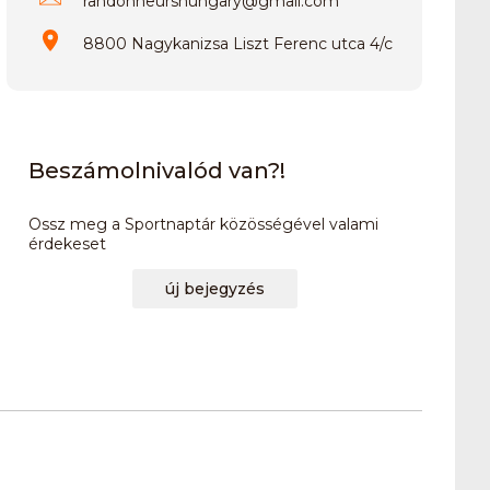
randonneurshungary
@
gmail.com
8800 Nagykanizsa Liszt Ferenc utca 4/c
Beszámolnivalód van?!
Ossz meg a Sportnaptár közösségével valami
érdekeset
új bejegyzés