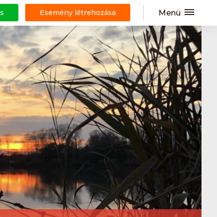
Menü
s
Esemény létrehozása