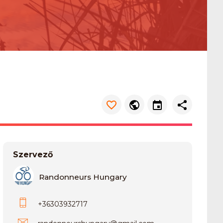
Szervező
Randonneurs Hungary
+36303932717