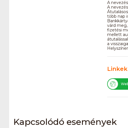
A nevezési
A nevezés 
Átutalásos
több nap i
Bankkártyá
várd meg, 
fizetési 
mellett au
átutalássa
a visszaig
Helyszínen
Linkek
Web
Kapcsolódó események