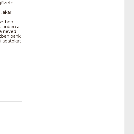
fizetni.
, akár
setben
ülönben a
 a neved
etben banki
i adatokat