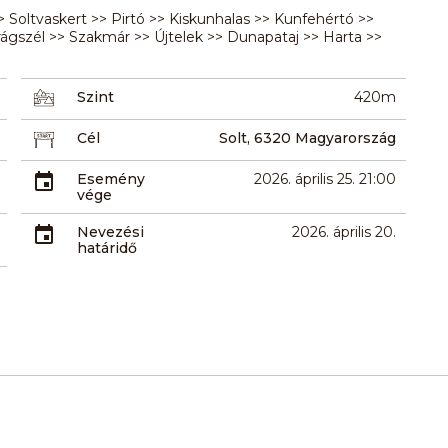
> Soltvaskert >> Pirtó >> Kiskunhalas >> Kunfehértó >>
rágszél >> Szakmár >> Újtelek >> Dunapataj >> Harta >>
Szint
420m
Cél
Solt, 6320 Magyarország
Esemény
2026. április 25. 21:00
vége
Nevezési
2026. április 20.
határidő