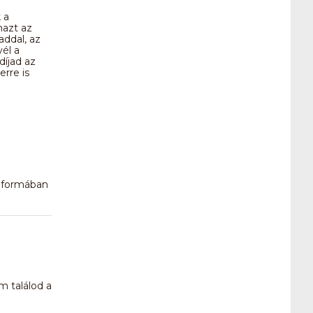
 a
nazt az
addal, az
yél a
díjad az
erre is
n formában
m találod a