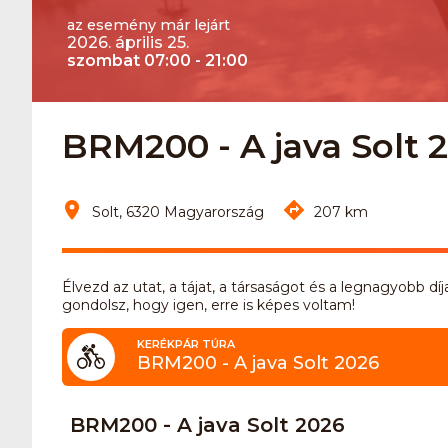
az esemény már lejárt
2026. április 25.
szombat 07:00 - 21:00
BRM200 - A java Solt 
Solt, 6320 Magyarország
207 km
Élvezd az utat, a tájat, a társaságot és a legnagyobb dí
gondolsz, hogy igen, erre is képes voltam!
KERÉKPÁR TÚRA
BRM200 - A java Solt 2026
BRM200 - A java Solt 2026