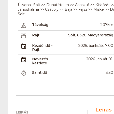
Útvonal: Solt >> Dunatételen >> Akasztó >> Kiskörős >
Jánoshalma >> Csávoly >> Baja >> Fajsz >> Miske >> D
Solt
Távolság
207km
Rajt
Solt, 6320 Magyarország
Kezdő idő -
2026. április 25. 7:00
Rajt
Nevezés
2026. január 01.
kezdete
Szintidő
13:30
Leírás
LEÍRÁS