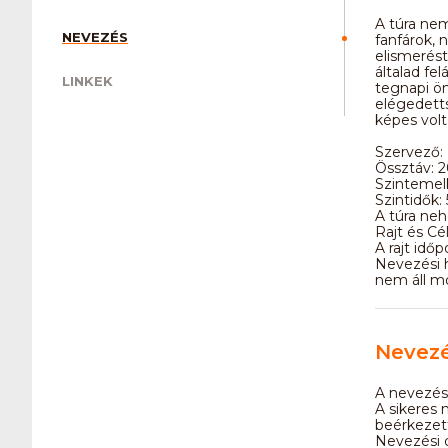
A túra ne
NEVEZÉS
fanfárok, 
elismerést
általad fel
LINKEK
tegnapi ön
elégedetts
képes vol
Szervező:
Össztáv: 
Szintemel
Szintidők: 
A túra neh
Rajt és Cél
A rajt időp
Nevezési h
nem áll m
Nevez
A nevezés 
A sikeres 
beérkezett
Nevezési 