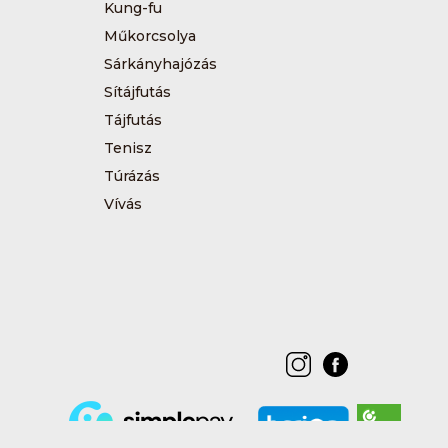
Kung-fu
Műkorcsolya
Sárkányhajózás
Sítájfutás
Tájfutás
Tenisz
Túrázás
Vívás