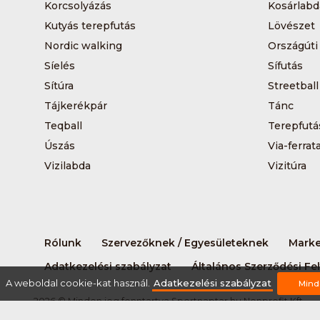
Korcsolyázás
Kosárlabd
Kutyás terepfutás
Lövészet
Nordic walking
Országúti
Síelés
Sífutás
Sítúra
Streetball
Tájkerékpár
Tánc
Teqball
Terepfutá
Úszás
Via-ferrat
Vizilabda
Vizitúra
Rólunk
Szervezőknek / Egyesületeknek
Marke
Adatkezelési szabályzat
Általános Szerződési Fel
A weboldal cookie-kat használ.
Adatkezelési szabályzat
Mind
2026 © Minden jog fenntartva Sportnaptar.hu Nonprofit Kft.