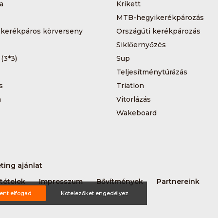
a
Krikett
MTB-hegyikerékpározás
 kerékpáros körverseny
Országúti kerékpározás
Siklőernyőzés
 (3*3)
Sup
Teljesítménytúrázás
s
Triatlon
a
Vitorlázás
Wakeboard
ting ajánlat
tételek
Impresszum
Bővítmények
Partnereink
ent elfogad
Kötelezőket engedélyez