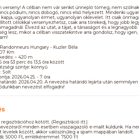
m verseny! A célban nem vár senkit ünneplő tömeg, nem szólnak
nincs pódium, nincs dobogó, nincs első helyezett. Mindenki ugya
 kapja, ugyanolyan érmet, ugyanolyan oklevelet. Itt csak önmag
állított célokkal versenyezhetsz, csak arra törekedj, hogy jobb leg
magadnál. Élvezd az utat, a tájat, a társaságot és a legnagyobb 
ég lesz, mikor a célban visszatekintve arra gondolsz, hogy igen, 
tam!
 Randonneurs Hungary - Kuzler Béla
207 Km
kedés: ~ 420 m
5 óra 53 perc és 13,5 óra között
ézségi szintje: könnyű
: Solt
ontja: 2026.04.25. - 7 óra
atáridő: 2026.04.20. A nevezési határidő lejárta után semmilye
ódunkban nevezést elfogadni!
és
regisztrációhoz kötött. (Regisztráció itt.)
nevezésről minden esetben visszaigazoló e-mailt küldünk. Ha ne
 levelek között, akkor valószínűleg a spam mappában landolt.
díj: 5000 Ft, emlékéremmel: 7500 Ft