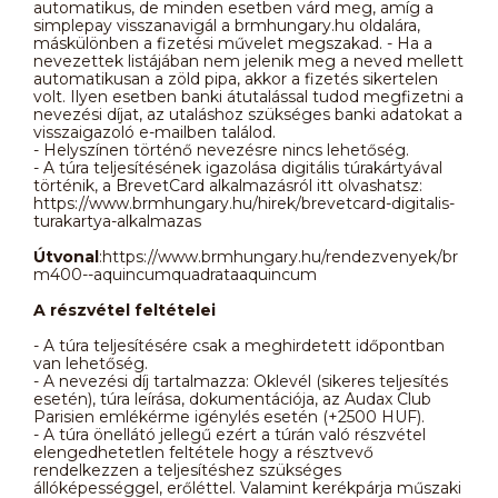
automatikus, de minden esetben várd meg, amíg a
simplepay visszanavigál a brmhungary.hu oldalára,
máskülönben a fizetési művelet megszakad. - Ha a
nevezettek listájában nem jelenik meg a neved mellett
automatikusan a zöld pipa, akkor a fizetés sikertelen
volt. Ilyen esetben banki átutalással tudod megfizetni a
nevezési díjat, az utaláshoz szükséges banki adatokat a
visszaigazoló e-mailben találod.
- Helyszínen történő nevezésre nincs lehetőség.
- A túra teljesítésének igazolása digitális túrakártyával
történik, a BrevetCard alkalmazásról itt olvashatsz:
https://www.brmhungary.hu/hirek/brevetcard-digitalis-
turakartya-alkalmazas
Útvonal
:https://www.brmhungary.hu/rendezvenyek/br
m400--aquincumquadrataaquincum
A részvétel feltételei
- A túra teljesítésére csak a meghirdetett időpontban
van lehetőség.
- A nevezési díj tartalmazza: Oklevél (sikeres teljesítés
esetén), túra leírása, dokumentációja, az Audax Club
Parisien emlékérme igénylés esetén (+2500 HUF).
- A túra önellátó jellegű ezért a túrán való részvétel
elengedhetetlen feltétele hogy a résztvevő
rendelkezzen a teljesítéshez szükséges
állóképességgel, erőléttel. Valamint kerékpárja műszaki