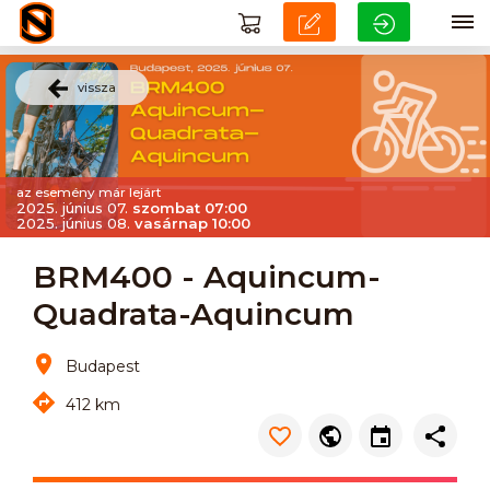
vissza
az esemény már lejárt
2025. június 07.
szombat 07:00
2025. június 08.
vasárnap 10:00
BRM400 - Aquincum-
Quadrata-Aquincum
Budapest
412 km