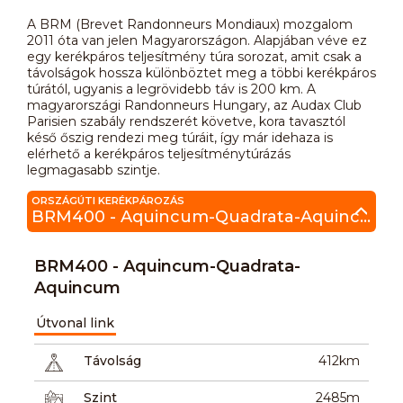
A BRM (Brevet Randonneurs Mondiaux) mozgalom
2011 óta van jelen Magyarországon. Alapjában véve ez
egy kerékpáros teljesítmény túra sorozat, amit csak a
távolságok hossza különböztet meg a többi kerékpáros
túrától, ugyanis a legrövidebb táv is 200 km. A
magyarországi Randonneurs Hungary, az Audax Club
Parisien szabály rendszerét követve, kora tavasztól
késő őszig rendezi meg túráit, így már idehaza is
elérhető a kerékpáros teljesítménytúrázás
legmagasabb szintje.
ORSZÁGÚTI KERÉKPÁROZÁS
BRM400 - Aquincum-Quadrata-Aquincum
BRM400 - Aquincum-Quadrata-
Aquincum
Útvonal link
Távolság
412km
Szint
2485m