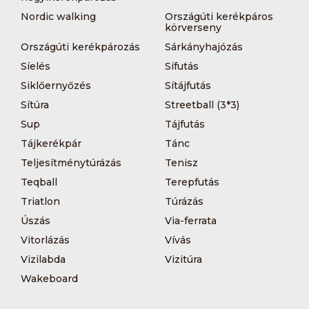
Nordic walking
Országúti kerékpáros
körverseny
Országúti kerékpározás
Sárkányhajózás
Síelés
Sífutás
Siklőernyőzés
Sítájfutás
Sítúra
Streetball (3*3)
Sup
Tájfutás
Tájkerékpár
Tánc
Teljesítménytúrázás
Tenisz
Teqball
Terepfutás
Triatlon
Túrázás
Úszás
Via-ferrata
Vitorlázás
Vívás
Vizilabda
Vizitúra
Wakeboard