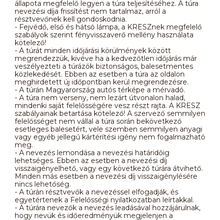
állapota megfelelő legyen a túra teljesítéséhez. A túra
nevezési díja frissítést nem tartalmaz, arról a
résztvevőnek kell gondoskodnia.
- Fejvédő, első és hátsó lámpa, a KRESZnek megfelelő
szabályok szerint fényvisszaverő mellény használata
kötelező!
- A túrát minden időjárási körülmények között
megrendezzük, kivéve ha a kedvezőtlen időjárás már
veszélyezteti a túrázók biztonságos, balesetmentes
közlekedését. Ebben az esetben a túra az oldalon
meghirdetett új időpontban kerül megrendezésre.
- A túrán Magyarország autós térképe a mérvadó.
- A túra nem verseny, nem lezárt útvonalon halad,
mindenki saját felelősségére vesz részt rajta. A KRESZ
szabályainak betartása kötelező! A szervező semmilyen
felelősséget nem vállal a túra során bekövetkező
esetleges balesetért, vele szemben semmilyen anyagi
vagy egyéb jellegű kártérítési igény nem fogalmazható
meg.
- A nevezés lemondása a nevezési határidőig
lehetséges. Ebben az esetben a nevezési díj
visszaigényelhető, vagy egy következő túrára átvihető.
Minden más esetben a nevezési díj visszaigénylésére
nincs lehetőség.
- A túrán résztvevők a nevezéssel elfogadják, és
egyetértenek a Felelősségi nyilatkozatban leírtakkal.
- A túrára nevezők a nevezés leadásával hozzájárulnak,
hogy nevük és időeredményük megjelenjen a