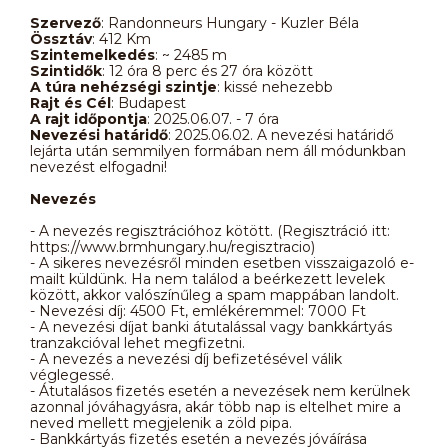
Szervező
: Randonneurs Hungary - Kuzler Béla
Össztáv
: 412 Km
Szintemelkedés
: ~ 2485 m
Szintidők
: 12 óra 8 perc és 27 óra között
A túra nehézségi szintje
: kissé nehezebb
Rajt és Cél
: Budapest
A rajt időpontja
: 2025.06.07. - 7 óra
Nevezési határidő
: 2025.06.02. A nevezési határidő
lejárta után semmilyen formában nem áll módunkban
nevezést elfogadni!
Nevezés
- A nevezés regisztrációhoz kötött. (Regisztráció itt:
https://www.brmhungary.hu/regisztracio)
- A sikeres nevezésről minden esetben visszaigazoló e-
mailt küldünk. Ha nem találod a beérkezett levelek
között, akkor valószínűleg a spam mappában landolt.
- Nevezési díj: 4500 Ft, emlékéremmel: 7000 Ft
- A nevezési díjat banki átutalással vagy bankkártyás
tranzakcióval lehet megfizetni.
- A nevezés a nevezési díj befizetésével válik
véglegessé.
- Átutalásos fizetés esetén a nevezések nem kerülnek
azonnal jóváhagyásra, akár több nap is eltelhet mire a
neved mellett megjelenik a zöld pipa.
- Bankkártyás fizetés esetén a nevezés jóváírása