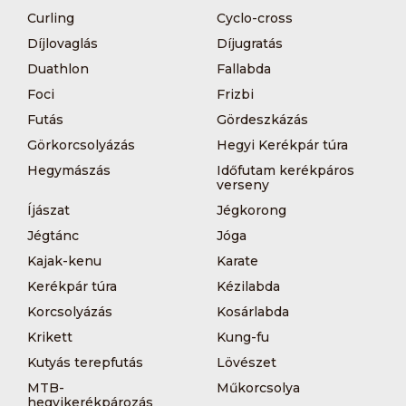
Curling
Cyclo-cross
Díjlovaglás
Díjugratás
Duathlon
Fallabda
Foci
Frizbi
Futás
Gördeszkázás
Görkorcsolyázás
Hegyi Kerékpár túra
Hegymászás
Időfutam kerékpáros
verseny
Íjászat
Jégkorong
Jégtánc
Jóga
Kajak-kenu
Karate
Kerékpár túra
Kézilabda
Korcsolyázás
Kosárlabda
Krikett
Kung-fu
Kutyás terepfutás
Lövészet
MTB-
Műkorcsolya
hegyikerékpározás