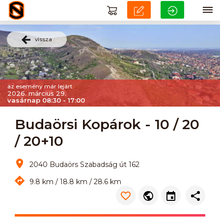
vissza
az esemény már lejárt
2026. március 29.
vasárnap 08:30 - 17:00
Budaörsi Kopárok - 10 / 20
/ 20+10
2040 Budaörs Szabadság út 162
9.8 km / 18.8 km / 28.6 km