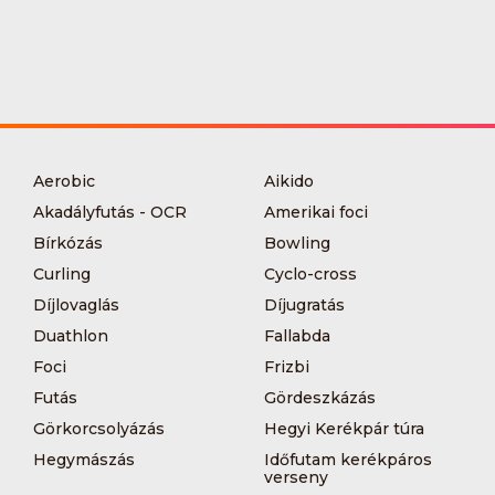
Aerobic
Aikido
Akadályfutás - OCR
Amerikai foci
Bírkózás
Bowling
Curling
Cyclo-cross
Díjlovaglás
Díjugratás
Duathlon
Fallabda
Foci
Frizbi
Futás
Gördeszkázás
Görkorcsolyázás
Hegyi Kerékpár túra
Hegymászás
Időfutam kerékpáros
verseny