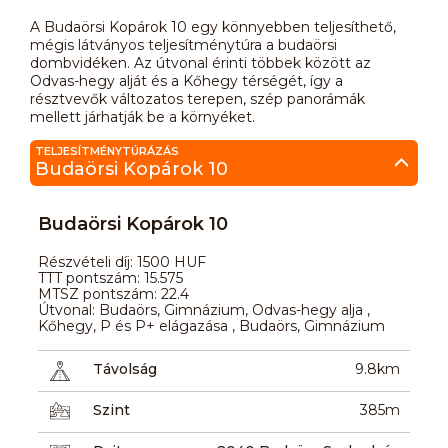
A Budaörsi Kopárok 10 egy könnyebben teljesíthető,
mégis látványos teljesítménytúra a budaörsi
dombvidéken. Az útvonal érinti többek között az
Odvas-hegy alját és a Kőhegy térségét, így a
résztvevők változatos terepen, szép panorámák
mellett járhatják be a környéket.
TELJESÍTMÉNYTÚRÁZÁS
Budaörsi Kopárok 10
Budaörsi Kopárok 10
Részvételi díj: 1500 HUF
TTT pontszám: 15.575
MTSZ pontszám: 22.4
Útvonal: Budaörs, Gimnázium, Odvas-hegy alja ,
Kőhegy, P és P+ elágazása , Budaörs, Gimnázium
Távolság
9.8km
Szint
385m