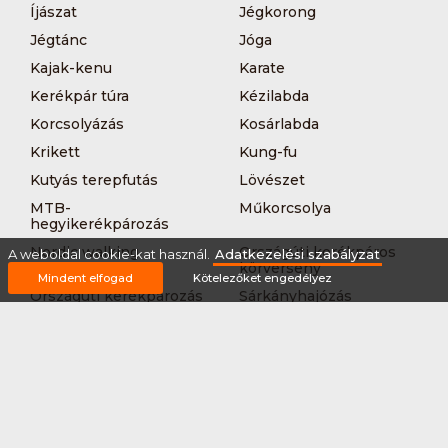
Íjászat
Jégkorong
Jégtánc
Jóga
Kajak-kenu
Karate
Kerékpár túra
Kézilabda
Korcsolyázás
Kosárlabda
Krikett
Kung-fu
Kutyás terepfutás
Lövészet
MTB-
Műkorcsolya
hegyikerékpározás
Nordic walking
Országúti kerékpáros
A weboldal cookie-kat használ.
Adatkezelési szabályzat
körverseny
Mindent elfogad
Kötelezőket engedélyez
Országúti kerékpározás
Sárkányhajózás
Síelés
Sífutás
Siklőernyőzés
Sítájfutás
Sítúra
Streetball (3*3)
Sup
Tájfutás
Tájkerékpár
Tánc