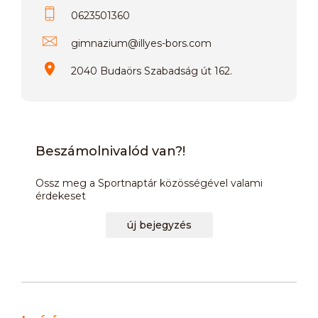
0623501360
gimnazium
@
illyes-bors.com
2040 Budaörs Szabadság út 162.
Beszámolnivalód van?!
Ossz meg a Sportnaptár közösségével valami
érdekeset
új bejegyzés