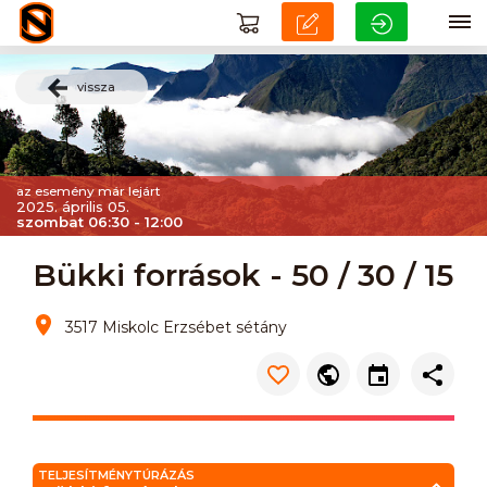
vissza
az esemény már lejárt
2025. április 05.
szombat 06:30 - 12:00
Bükki források - 50 / 30 / 15
3517 Miskolc Erzsébet sétány
TELJESÍTMÉNYTÚRÁZÁS