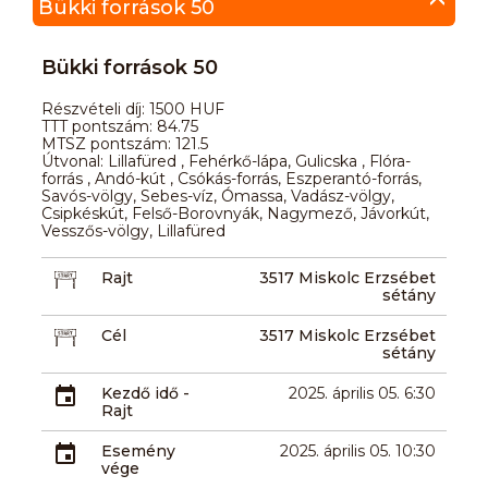
Bükki források 50
Bükki források 50
Részvételi díj: 1500 HUF
TTT pontszám: 84.75
MTSZ pontszám: 121.5
Útvonal: Lillafüred , Fehérkő-lápa, Gulicska , Flóra-
forrás , Andó-kút , Csókás-forrás, Eszperantó-forrás,
Savós-völgy, Sebes-víz, Ómassa, Vadász-völgy,
Csipkéskút, Felső-Borovnyák, Nagymező, Jávorkút,
Vesszős-völgy, Lillafüred
Rajt
3517 Miskolc Erzsébet
sétány
Cél
3517 Miskolc Erzsébet
sétány
Kezdő idő -
2025. április 05. 6:30
Rajt
Esemény
2025. április 05. 10:30
vége