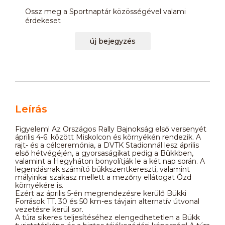
Ossz meg a Sportnaptár közösségével valami
érdekeset
új bejegyzés
Leírás
Figyelem! Az Országos Rally Bajnokság első versenyét
április 4-6. között Miskolcon és környékén rendezik. A
rajt- és a célceremónia, a DVTK Stadionnál lesz április
első hétvégéjén, a gyorsaságikat pedig a Bükkben,
valamint a Hegyháton bonyolítják le a két nap során. A
legendásnak számító bükkszentkereszti, valamint
mályinkai szakasz mellett a mezőny ellátogat Ózd
környékére is.
Ezért az április 5-én megrendezésre kerülő Bükki
Források TT. 30 és 50 km-es távjain alternatív útvonal
vezetésre kerül sor.
A túra sikeres teljesítéséhez elengedhetetlen a Bükk