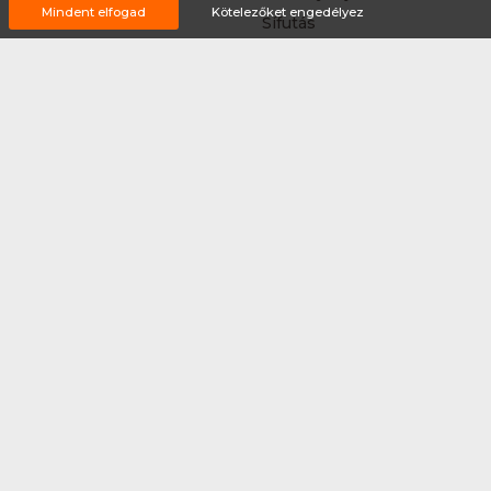
Mindent elfogad
Kötelezőket engedélyez
Síelés
Sífutás
Siklőernyőzés
Sítájfutás
Sítúra
Streetball (3*3)
Sup
Tájfutás
Tájkerékpár
Tánc
Teljesítménytúrázás
Tenisz
Teqball
Terepfutás
Triatlon
Túrázás
Úszás
Via-ferrata
Vitorlázás
Vívás
Vizilabda
Vizitúra
Wakeboard
Rólunk
Szervezőknek / Egyesületeknek