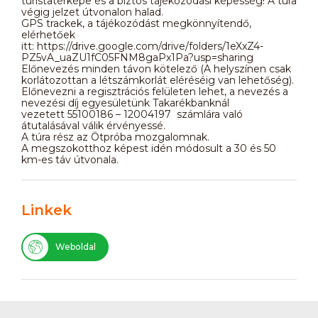
turistatérképe és a biztos tájékozódási képesség! A túra
végig jelzet útvonalon halad.
GPS trackek, a tájékozódást megkönnyítendő,
elérhetőek
itt: https://drive.google.com/drive/folders/1eXxZ4-
PZ5vA_uaZU1fC05FNM8gaPx1Pa?usp=sharing
Előnevezés minden távon kötelező (A helyszínen csak
korlátozottan a létszámkorlát eléréséig van lehetőség).
Előnevezni a regisztrációs felületen lehet, a nevezés a
nevezési díj egyesületünk Takarékbanknál
vezetett 55100186 – 12004197 számlára való
átutalásával válik érvényessé.
A túra rész az Ötpróba mozgalomnak.
A megszokotthoz képest idén módosult a 30 és 50
km-es táv útvonala.
Linkek
Weboldal