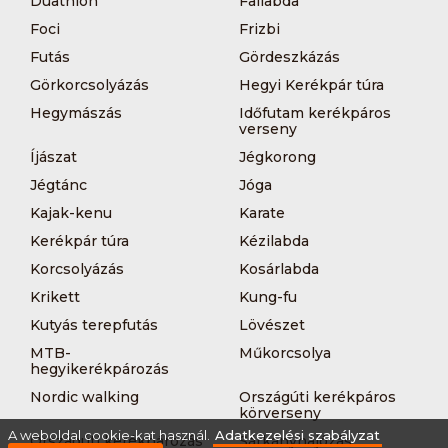
Duathlon
Fallabda
Foci
Frizbi
Futás
Gördeszkázás
Görkorcsolyázás
Hegyi Kerékpár túra
Hegymászás
Időfutam kerékpáros
verseny
Íjászat
Jégkorong
Jégtánc
Jóga
Kajak-kenu
Karate
Kerékpár túra
Kézilabda
Korcsolyázás
Kosárlabda
Krikett
Kung-fu
Kutyás terepfutás
Lövészet
MTB-
Műkorcsolya
hegyikerékpározás
Nordic walking
Országúti kerékpáros
körverseny
A weboldal cookie-kat használ.
Adatkezelési szabályzat
Országúti kerékpározás
Sárkányhajózás