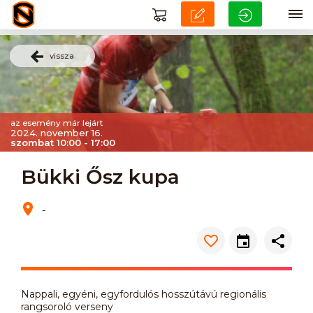
vissza
az esemény már lejárt
2024. november 16.
szombat 10:00 - 17:00
Bükki Ősz kupa
-
Nappali, egyéni, egyfordulós hosszútávú regionális
rangsoroló verseny