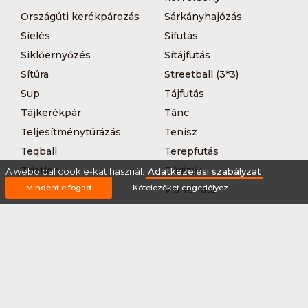
Országúti kerékpározás
Sárkányhajózás
Síelés
Sífutás
Siklőernyőzés
Sítájfutás
Sítúra
Streetball (3*3)
Sup
Tájfutás
Tájkerékpár
Tánc
Teljesítménytúrázás
Tenisz
Teqball
Terepfutás
Triatlon
Túrázás
A weboldal cookie-kat használ.
Adatkezelési szabályzat
Mindent elfogad
Kötelezőket engedélyez
Úszás
Via-ferrata
Vitorlázás
Vívás
Vizilabda
Vizitúra
Wakeboard