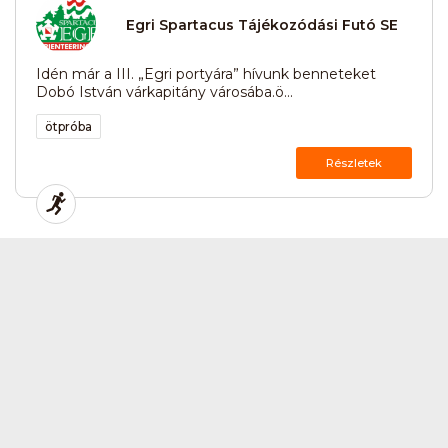
Egri Spartacus Tájékozódási Futó SE
Idén már a III. „Egri portyára” hívunk benneteket
Dobó István várkapitány városába.ö...
ötpróba
Részletek