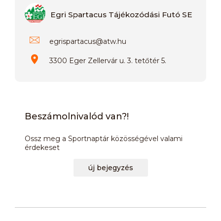
Egri Spartacus Tájékozódási Futó SE
egrispartacus
@
atw.hu
3300 Eger Zellervár u. 3. tetőtér 5.
Beszámolnivalód van?!
Ossz meg a Sportnaptár közösségével valami
érdekeset
új bejegyzés