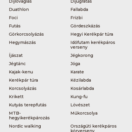
Díjlovaglás
Díjugratás
Duathlon
Fallabda
Foci
Frizbi
Futás
Gördeszkázás
Görkorcsolyázás
Hegyi Kerékpár túra
Hegymászás
Időfutam kerékpáros
verseny
Íjászat
Jégkorong
Jégtánc
Jóga
Kajak-kenu
Karate
Kerékpár túra
Kézilabda
Korcsolyázás
Kosárlabda
Krikett
Kung-fu
Kutyás terepfutás
Lövészet
MTB-
Műkorcsolya
hegyikerékpározás
Nordic walking
Országúti kerékpáros
körverseny