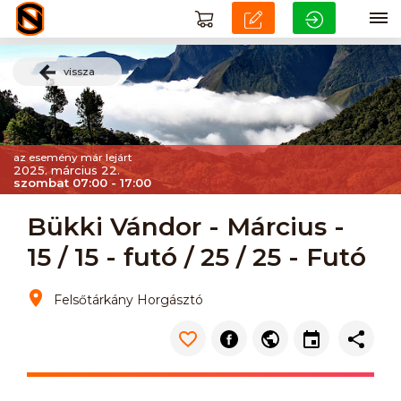
vissza
az esemény már lejárt
2025. március 22.
szombat 07:00 - 17:00
Bükki Vándor - Március -
15 / 15 - futó / 25 / 25 - Futó
Felsőtárkány Horgásztó