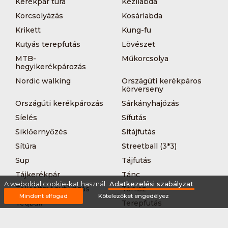
Kerékpár túra
Kézilabda
Korcsolyázás
Kosárlabda
Krikett
Kung-fu
Kutyás terepfutás
Lövészet
MTB-
Műkorcsolya
hegyikerékpározás
Nordic walking
Országúti kerékpáros
körverseny
Országúti kerékpározás
Sárkányhajózás
Síelés
Sífutás
Siklőernyőzés
Sítájfutás
Sítúra
Streetball (3*3)
Sup
Tájfutás
Tájkerékpár
Tánc
A weboldal cookie-kat használ.
Adatkezelési szabályzat
Teljesítménytúrázás
Tenisz
Mindent elfogad
Kötelezőket engedélyez
Teqball
Terepfutás
Triatlon
Túrázás