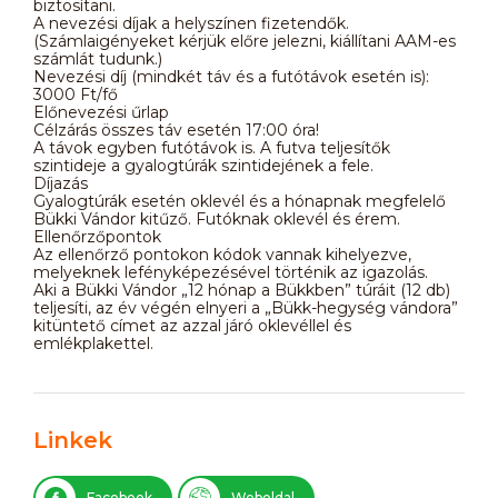
biztosítani.
A nevezési díjak a helyszínen fizetendők.
(Számlaigényeket kérjük előre jelezni, kiállítani AAM-es
számlát tudunk.)
Nevezési díj (mindkét táv és a futótávok esetén is):
3000 Ft/fő
Előnevezési űrlap
Célzárás összes táv esetén 17:00 óra!
A távok egyben futótávok is. A futva teljesítők
szintideje a gyalogtúrák szintidejének a fele.
Díjazás
Gyalogtúrák esetén oklevél és a hónapnak megfelelő
Bükki Vándor kitűző. Futóknak oklevél és érem.
Ellenőrzőpontok
Az ellenőrző pontokon kódok vannak kihelyezve,
melyeknek lefényképezésével történik az igazolás.
Aki a Bükki Vándor „12 hónap a Bükkben” túráit (12 db)
teljesíti, az év végén elnyeri a „Bükk-hegység vándora”
kitüntető címet az azzal járó oklevéllel és
emlékplakettel.
Linkek
Facebook
Weboldal