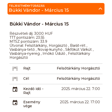
TELJESÍTMÉNYTÚRÁZÁS
Bükki Vándor - Március 15
Bükki Vándor - Március 15
Részvételi díj: 3000 HUF
TTT pontszám: 23.55
MTSZ pontszám: 33.9
Útvonal: Felsőtárkány, Horgásztó , Barát-rét ,
Vasbánya-tető , Novaji-kunyhó , Síkfőkút Várkút ,
Vasbánya-nyereg , Imókő Üdülő , Felsőtárkány
Horgásztó
Rajt
Felsőtárkány Horgásztó
Cél
Felsőtárkány Horgásztó
Kezdő idő -
2025. március 22. 7:00
Rajt
Esemény
2025. március 22. 17:00
vége