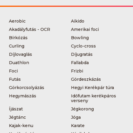
Aerobic
Aikido
Akadályfutás - OCR
Amerikai foci
Bírkózás
Bowling
Curling
Cyclo-cross
Díjlovaglás
Díjugratás
Duathlon
Fallabda
Foci
Frizbi
Futás
Gördeszkázás
Görkorcsolyázás
Hegyi Kerékpár túra
Hegymászás
Időfutam kerékpáros
verseny
Íjászat
Jégkorong
Jégtánc
Jóga
Kajak-kenu
Karate