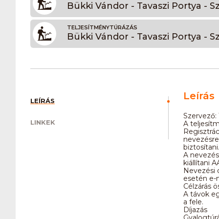
Bükki Vándor - Tavaszi Portya - 
TELJESÍTMÉNYTÚRÁZÁS
Bükki Vándor - Tavaszi Portya - S
Leírás
LEÍRÁS
Szervező: 
LINKEK
A teljesít
Regisztrác
nevezésre 
biztosítani
A nevezési
kiállítani
Nevezési d
esetén e-m
Célzárás ö
A távok eg
a fele.
Díjazás
Gyalogtúrá