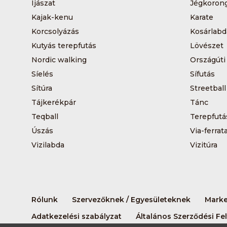
Íjászat
Jégkoron
Kajak-kenu
Karate
Korcsolyázás
Kosárlabd
Kutyás terepfutás
Lövészet
Nordic walking
Országúti
Síelés
Sífutás
Sítúra
Streetball
Tájkerékpár
Tánc
Teqball
Terepfutá
Úszás
Via-ferrat
Vizilabda
Vizitúra
Rólunk
Szervezőknek / Egyesületeknek
Marke
Adatkezelési szabályzat
Általános Szerződési Fel