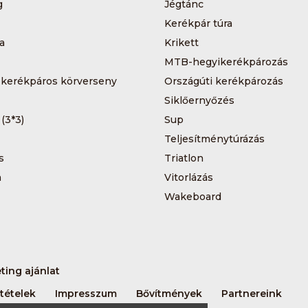
g
Jégtánc
Kerékpár túra
a
Krikett
MTB-hegyikerékpározás
 kerékpáros körverseny
Országúti kerékpározás
Siklőernyőzés
 (3*3)
Sup
Teljesítménytúrázás
s
Triatlon
a
Vitorlázás
Wakeboard
ting ajánlat
tételek
Impresszum
Bővítmények
Partnereink