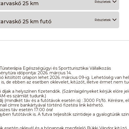
Részletek
Szarvaskő 25 km
Részletek
zarvaskő 25 km futó
Túraterápia Egészségügyi és Sportturisztikai Vállalkozás
ménytúra időpontja: 2026. március 14.
ió kitöltött űrlapon lehet 2026. március 09-ig. Lehetőség van hel
is, de ebben az esetben oklevelet, kitűzőt, illetve érmet nem t
.
 díjak a helyszínen fizetendők. (Számlaigényeket kérjük előre jel
 AAM-es számlát tudunk.)
íj (mindkét táv és a futótávok esetén is) : 3000 Ft/fő. Kérésre, 
ail címre bankártyával történő fizetési link kérhető.
sszes táv esetén 17:00 óra!
yben futótávok is. A futva teljesítők szintideje a gyalogtúrák szi
k esetén oklevél és a hónapnak megfelelő Bükki Vándor kitűző.