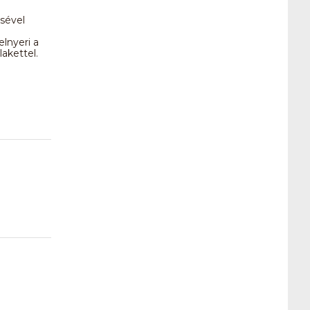
sével
elnyeri a
akettel.