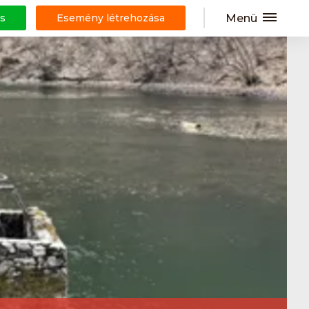
Menü
s
Esemény létrehozása