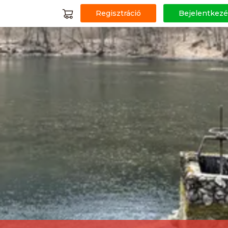
Regisztráció
Bejelentkezé