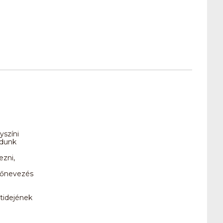
yszíni
udunk
ezni,
előnevezés
ntidejének