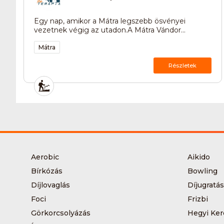
Egy nap, amikor a Mátra legszebb ösvényei
vezetnek végig az utadon.A Mátra Vándor...
Mátra
Részletek
Aerobic
Aikido
Bírkózás
Bowling
Díjlovaglás
Díjugratás
Foci
Frizbi
Görkorcsolyázás
Hegyi Ker