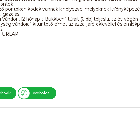
pontok
rző pontokon kódok vannak kihelyezve, melyeknek lefényképezé
 igazolás.
i Vándor „12 hónap a Bükkben” túráit (6 db) teljesíti, az év végén 
ség vándora” kitüntető címet az azzal járó oklevéllel és emlékpl
s:
I ŰRLAP
ebook
Weboldal