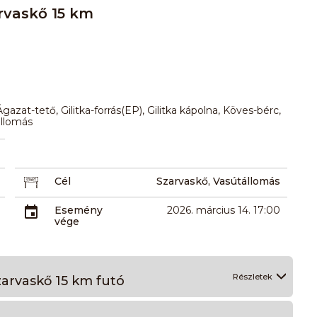
arvaskő 15 km
zat-tető, Gilitka-forrás(EP), Gilitka kápolna, Köves-bérc,
állomás
Cél
Szarvaskő, Vasútállomás
Esemény
2026. március 14. 17:00
vége
Részletek
zarvaskő 15 km futó