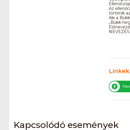
Ellenőrző
Az ellenő
történik az
Aki a Bükk
„Bükk-hegy
Előnevezé
NEVEZÉS
Linkek
Fac
Kapcsolódó események