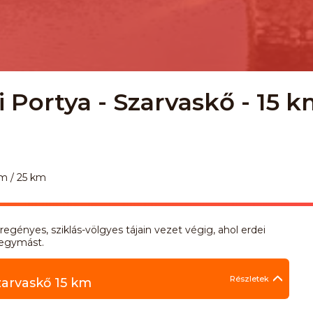
 Portya - Szarvaskő - 15 k
km / 25 km
egényes, sziklás-völgyes tájain vezet végig, ahol erdei
 egymást.
Részletek
zarvaskő 15 km