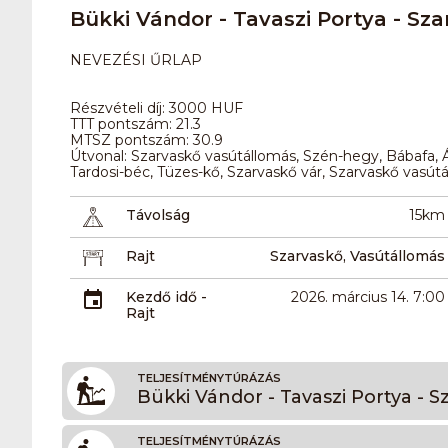
Bükki Vándor - Tavaszi Portya - Sz
NEVEZÉSI ŰRLAP
Részvételi díj: 3000 HUF
TTT pontszám: 21.3
MTSZ pontszám: 30.9
Útvonal: Szarvaskő vasútállomás, Szén-hegy, Bábafa, Ága
Tardosi-béc, Tüzes-kő, Szarvaskő vár, Szarvaskő vasút
Távolság
15km
Rajt
Szarvaskő, Vasútállomás
Kezdő idő -
2026. március 14. 7:00
Rajt
TELJESÍTMÉNYTÚRÁZÁS
Bükki Vándor - Tavaszi Portya - S
TELJESÍTMÉNYTÚRÁZÁS