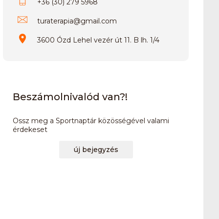
+36 (30) 279 5968
turaterapia
@
gmail.com
3600 Ózd Lehel vezér út 11. B lh. 1/4
Beszámolnivalód van?!
Ossz meg a Sportnaptár közösségével valami
érdekeset
új bejegyzés