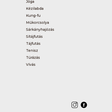
Jóga
Kézilabda
Kung-fu
Műkorcsolya
Sárkányhajózás
Sítájfutás
Tájfutás
Tenisz
Túrázás
Vívás