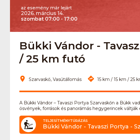
az esemény már lejárt
2026. március 14.
szombat 07:00 - 17:00
Bükki Vándor - Tavaszi
/ 25 km futó
Szarvaskő, Vasútállomás
15 km / 15 km / 25 
A Bükki Vándor – Tavaszi Portya Szarvaskőn a Bükk vadr
ösvények, források és panorámás hegygerincek váltják
TELJESÍTMÉNYTÚRÁZÁS
Bükki Vándor - Tavaszi Portya - S