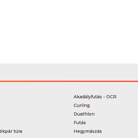
Akadályfutás - OCR
Curling
Duathlon
Futás
ékpár túra
Hegymászás