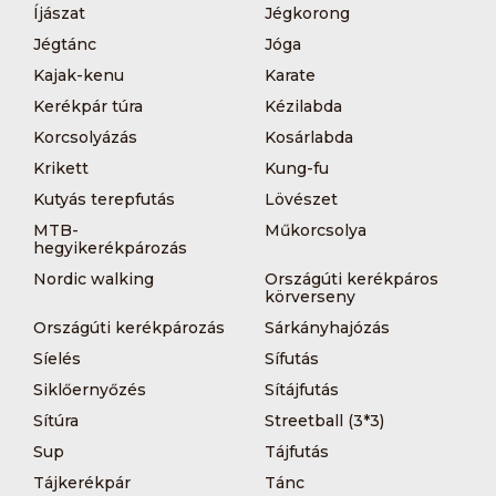
Íjászat
Jégkorong
Jégtánc
Jóga
Kajak-kenu
Karate
Kerékpár túra
Kézilabda
Korcsolyázás
Kosárlabda
Krikett
Kung-fu
Kutyás terepfutás
Lövészet
MTB-
Műkorcsolya
hegyikerékpározás
Nordic walking
Országúti kerékpáros
körverseny
Országúti kerékpározás
Sárkányhajózás
Síelés
Sífutás
Siklőernyőzés
Sítájfutás
Sítúra
Streetball (3*3)
Sup
Tájfutás
Tájkerékpár
Tánc