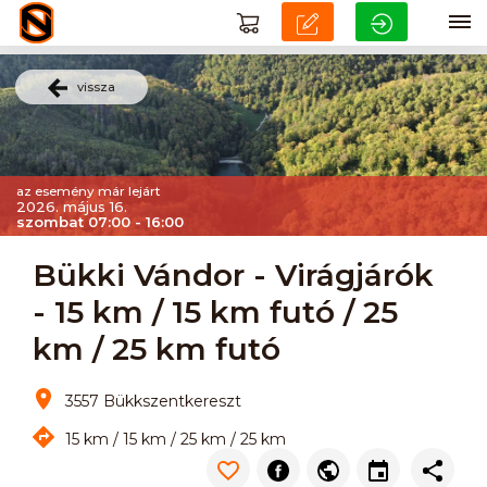
vissza
az esemény már lejárt
2026. május 16.
szombat 07:00 - 16:00
Bükki Vándor - Virágjárók
- 15 km / 15 km futó / 25
km / 25 km futó
3557 Bükkszentkereszt
15 km / 15 km / 25 km / 25 km