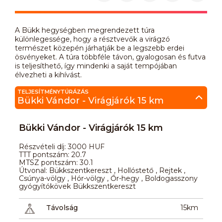
A Bükk hegységben megrendezett túra
különlegessége, hogy a résztvevők a virágzó
természet közepén járhatják be a legszebb erdei
ösvényeket. A túra többféle távon, gyalogosan és futva
is teljesíthető, így mindenki a saját tempójában
élvezheti a kihívást.
TELJESÍTMÉNYTÚRÁZÁS
Bükki Vándor - Virágjárók 15 km
Bükki Vándor - Virágjárók 15 km
Részvételi díj: 3000 HUF
TTT pontszám: 20.7
MTSZ pontszám: 30.1
Útvonal: Bükkszentkereszt , Hollóstető , Rejtek ,
Csúnya-völgy , Hór-völgy , Őr-hegy , Boldogasszony
gyógyítókövek Bükkszentkereszt
Távolság
15km