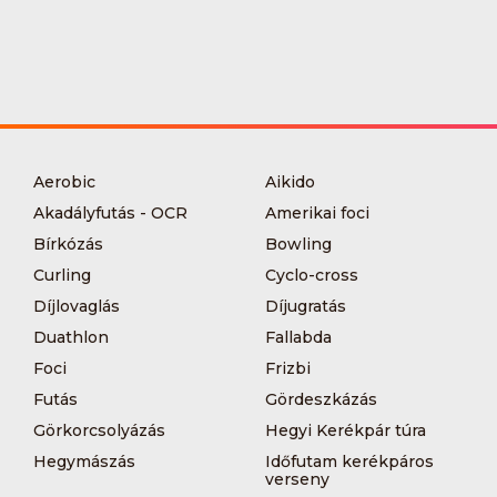
Aerobic
Aikido
Akadályfutás - OCR
Amerikai foci
Bírkózás
Bowling
Curling
Cyclo-cross
Díjlovaglás
Díjugratás
Duathlon
Fallabda
Foci
Frizbi
Futás
Gördeszkázás
Görkorcsolyázás
Hegyi Kerékpár túra
Hegymászás
Időfutam kerékpáros
verseny