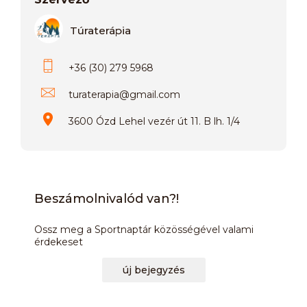
Túraterápia
+36 (30) 279 5968
turaterapia
@
gmail.com
3600 Ózd Lehel vezér út 11. B lh. 1/4
Beszámolnivalód van?!
Ossz meg a Sportnaptár közösségével valami
érdekeset
új bejegyzés