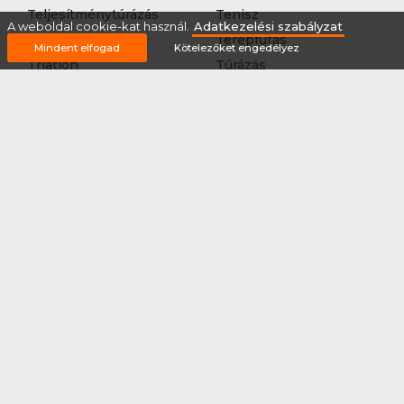
Teljesítménytúrázás
Tenisz
A weboldal cookie-kat használ.
Adatkezelési szabályzat
Teqball
Terepfutás
Mindent elfogad
Kötelezőket engedélyez
Triatlon
Túrázás
Úszás
Via-ferrata
Vitorlázás
Vívás
Vizilabda
Vizitúra
Wakeboard
Rólunk
Szervezőknek / Egyesületeknek
Marketing ajánlat
Adatkezelési szabályzat
Általános Szerződési Feltételek
Impresszum
Bővítmények
Partnereink