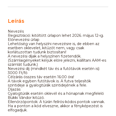
Leírás
Nevezés
Regisztráció: kitöltött űrlapon lehet 2026. május 12-ig.
Előnevezési űrlap
Lehetőség van helyszíni nevezésre is, de ebben az
esetben oklevelet, kitűzőt nem, vagy csak
korlátuzottan tudunk biztosítani!
A nevezési díjak a helyszínen fizetendők.
(Számlaigényeket kérjük előre jelezni, kiállítani AAM-es
számlát tudunk.)
Nevezési díj (mindkét táv és a futótávok esetén is):
3000 Ft/fő
Célzárás összes táv esetén 16:00 óra!
A távok egyben futótávok is. A futva teljesítők
szintideje a gyalogtúrák szintidejének a fele.
Díjazás
Gyalogtúrák esetén oklevél és a hónapnak megfelelő
Bükki Vándor kitűző.
Ellenőrzőpontok: A túrán felírós-kódos pontok vannak.
Ha a ponton a kód elveszne, akkor a fényképezést is
elfogadjuk.