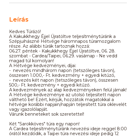
Leírás
Kedves Túrázó!
A Kakukkhegy Éjjel Újratöltve teljesítménytúránk a
Szépjuihászné Hétvége háromnapos túramozgalom
része. Az alábbi túrák tartoznak hozzá:
06.27. péntek - Kakukkhegy Éjjel Újratöltve, 06. 28.
szombat - Cardea/Taipei, 06.29. vasárnap - Ne vedd
magad túl komolyan!
A Hétvége kedvezményei, díjai:
- nevezés mindhárom napon (tetszőleges távon),
összesen 1.000,- Ft. kedvezmény + egyedi kitűző,
- nevezés két napon (tetszőleges távon), összesen
500,- Ft. kedvezmény + egyedi kitűző.
A kedvezmények az alap kedvezményeken felül járnak!
A Hétvége kedvezménye az utolsó teljesített napon
válthetó be! Ezért, kérjük, hozzátok magatokkal a
hétvége korábbi napjain/napján teljesített túra oklevelét
vagy igazolólapját.
Várunk benneteket sok szeretettel!
Két "Sarokköves" túra egy napon!
A Cardea teljesítménytúránk nevezési ideje reggel 8:00
órától kezdődik, a Taipei túra nevezési ideje pedig 12