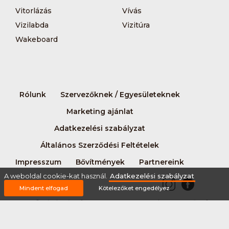
Vitorlázás
Vívás
Vizilabda
Vizitúra
Wakeboard
Rólunk
Szervezőknek / Egyesületeknek
Marketing ajánlat
Adatkezelési szabályzat
Általános Szerződési Feltételek
Impresszum
Bővítmények
Partnereink
A weboldal cookie-kat használ.
Adatkezelési szabályzat
Mindent elfogad
Kötelezőket engedélyez
2026 © Minden jog fenntartva Sportnaptar.hu Nonprofit Kft.