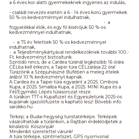
a 6 éves kor alatti gyermekeknek ingyenes az indulás,
- családi nevezés esetén a 6 - 14 éves korú gyermekek
50 %-os kedvezménnyel indulhatnak,
- a
fogyatékkal élők, és egy fő kísérőjük 50 %-os
kedvezménnyel indulhatnak,
- a 75 év felettiek 50 %-os kedvezménnyel
indulhatnak,
- a Teljesítménykártyával rendelkezőknek további 100.-
Ft. kedvezményt biztosítunk.
Szintidő nincs, de a Cardea túránál legkésőbb 16 órára
CÉLba kell érkezni, a Taipei túra CÉLzárása 22 óra!
Túrázóink a Szépjuhászné Büfében a meleg ételek
árából 10 % kedvezményt kapnak.
A Cardea és a Taipei túra egyaránt a 2025. Cimbora
Kupa, a 2025. Simaliba Kupa, a 2025. MINI Kupa és a
Fél/Egymillió Lépés túrasorozat része.
A túrákon TTT-s Kupafüzet és Egyesületünk 2025-ös
kupáinak igazolófüzete is kapható lesz! Bővebb info:
sarokko.hu
Térkép: a Budai-hegység turistatérképe. Térképek
vásárolhatóak a túráinkon, a Rajtban érdeklődjetek a
kínálatról. Köszönjük!
Mindenkit szeretettel várunk!
A túra térképe, szintmetszet, GPS nyomvonal