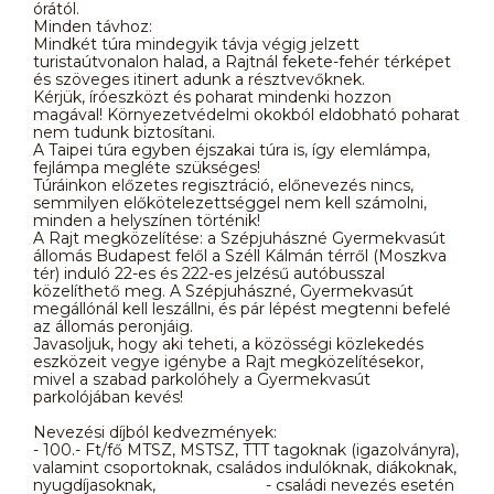
órától.
Minden távhoz:
Mindkét túra mindegyik távja végig jelzett
turistaútvonalon halad, a Rajtnál fekete-fehér térképet
és szöveges itinert adunk a résztvevőknek.
Kérjük, íróeszközt és poharat mindenki hozzon
magával! Környezetvédelmi okokból eldobható poharat
nem tudunk biztosítani.
A Taipei túra egyben éjszakai túra is, így elemlámpa,
fejlámpa megléte szükséges!
Túráinkon előzetes regisztráció, előnevezés nincs,
semmilyen előkötelezettséggel nem kell számolni,
minden a helyszínen történik!
A Rajt megközelítése: a Szépjuhászné Gyermekvasút
állomás Budapest felől a Széll Kálmán térről (Moszkva
tér) induló 22-es és 222-es jelzésű autóbusszal
közelíthető meg. A Szépjuhászné, Gyermekvasút
megállónál kell leszállni, és pár lépést megtenni befelé
az állomás peronjáig.
Javasoljuk, hogy aki teheti, a közösségi közlekedés
eszközeit vegye igénybe a Rajt megközelítésekor,
mivel a szabad parkolóhely a Gyermekvasút
parkolójában kevés!
Nevezési díjból kedvezmények:
- 100.- Ft/fő MTSZ, MSTSZ, TTT tagoknak (igazolványra),
valamint csoportoknak, családos indulóknak, diákoknak,
nyugdíjasoknak, - családi nevezés esetén