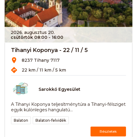
2026. augusztus 20.
csütörtök 08:00
- 16:00
Tihanyi Koponya - 22 / 11 / 5
8237 Tihany 7117
22 km / 11 km / 5 km
Sarokkő Egyesület
A Tihanyi Koponya teljesítménytúra a Tihanyi-félsziget
egyik különleges hangulatú...
Balaton
Balaton-felvidék
Részletek