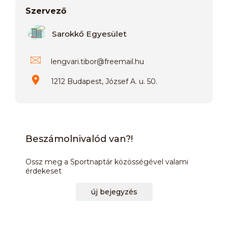
Szervező
Sarokkő Egyesület
lengvari.tibor
@
freemail.hu
1212 Budapest, József A. u. 50.
Beszámolnivalód van?!
Ossz meg a Sportnaptár közösségével valami
érdekeset
új bejegyzés