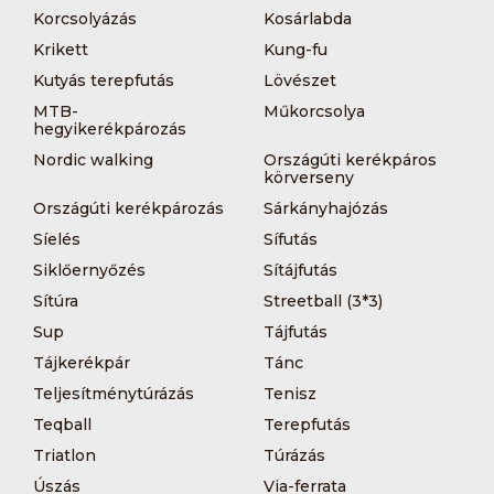
Korcsolyázás
Kosárlabda
Krikett
Kung-fu
Kutyás terepfutás
Lövészet
MTB-
Műkorcsolya
hegyikerékpározás
Nordic walking
Országúti kerékpáros
körverseny
Országúti kerékpározás
Sárkányhajózás
Síelés
Sífutás
Siklőernyőzés
Sítájfutás
Sítúra
Streetball (3*3)
Sup
Tájfutás
Tájkerékpár
Tánc
Teljesítménytúrázás
Tenisz
Teqball
Terepfutás
Triatlon
Túrázás
Úszás
Via-ferrata