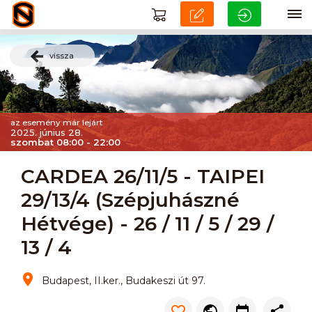
vissza
az esemény már lejárt
2025. június 28.
szombat 08:00 - 22:00
CARDEA 26/11/5 - TAIPEI
29/13/4 (Szépjuhászné
Hétvége) - 26 / 11 / 5 / 29 /
13 / 4
Budapest, II.ker., Budakeszi út 97.