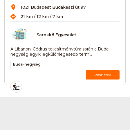
1021 Budapest Budakeszi út 97
21 km / 12 km / 7 km
Sarokkő Egyesület
A Libanoni Cédrus teljesítménytúra során a Budai-
hegység egyik legkülönlegesebb term...
Budai-hegység
Részletek