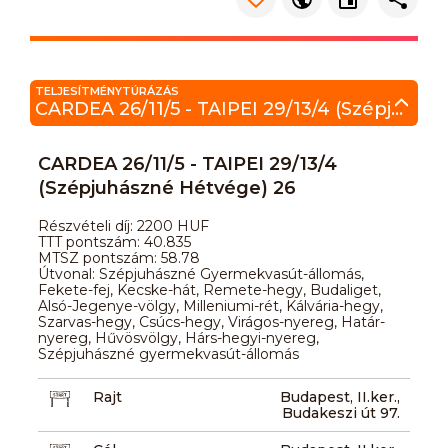
TELJESÍTMÉNYTÚRÁZÁS
CARDEA 26/11/5 - TAIPEI 29/13/4 (Szépjuhászné Hétvége) 26
CARDEA 26/11/5 - TAIPEI 29/13/4
(Szépjuhászné Hétvége) 26
Részvételi díj: 2200 HUF
TTT pontszám: 40.835
MTSZ pontszám: 58.78
Útvonal: Szépjuhászné Gyermekvasút-állomás,
Fekete-fej, Kecske-hát, Remete-hegy, Budaliget,
Alsó-Jegenye-völgy, Milleniumi-rét, Kálvária-hegy,
Szarvas-hegy, Csúcs-hegy, Virágos-nyereg, Határ-
nyereg, Hűvösvölgy, Hárs-hegyi-nyereg,
Szépjuhászné gyermekvasút-állomás
Rajt
Budapest, II.ker.,
Budakeszi út 97.