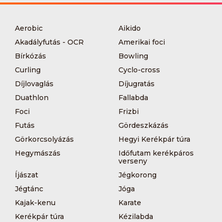
Aerobic
Aikido
Akadályfutás - OCR
Amerikai foci
Bírkózás
Bowling
Curling
Cyclo-cross
Díjlovaglás
Díjugratás
Duathlon
Fallabda
Foci
Frizbi
Futás
Gördeszkázás
Görkorcsolyázás
Hegyi Kerékpár túra
Hegymászás
Időfutam kerékpáros
verseny
Íjászat
Jégkorong
Jégtánc
Jóga
Kajak-kenu
Karate
Kerékpár túra
Kézilabda