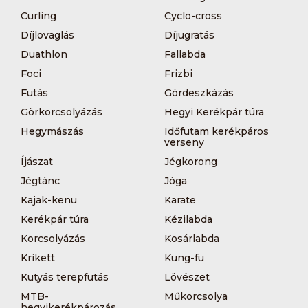
Curling
Cyclo-cross
Díjlovaglás
Díjugratás
Duathlon
Fallabda
Foci
Frizbi
Futás
Gördeszkázás
Görkorcsolyázás
Hegyi Kerékpár túra
Hegymászás
Időfutam kerékpáros
verseny
Íjászat
Jégkorong
Jégtánc
Jóga
Kajak-kenu
Karate
Kerékpár túra
Kézilabda
Korcsolyázás
Kosárlabda
Krikett
Kung-fu
Kutyás terepfutás
Lövészet
MTB-
Műkorcsolya
hegyikerékpározás