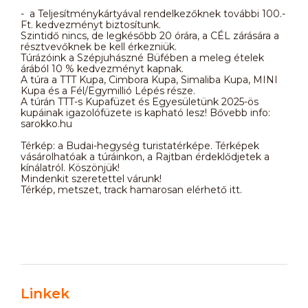
- a Teljesítménykártyával rendelkezőknek további 100.-
Ft. kedvezményt biztosítunk.
Szintidő nincs, de legkésőbb 20 órára, a CÉL zárására a
résztvevőknek be kell érkezniük.
Túrázóink a Szépjuhászné Büfében a meleg ételek
árából 10 % kedvezményt kapnak.
A túra a TTT Kupa, Cimbora Kupa, Simaliba Kupa, MINI
Kupa és a Fél/Egymillió Lépés része.
A túrán TTT-s Kupafüzet és Egyesületünk 2025-ös
kupáinak igazolófüzete is kapható lesz! Bővebb info:
sarokko.hu
Térkép: a Budai-hegység turistatérképe. Térképek
vásárolhatóak a túráinkon, a Rajtban érdeklődjetek a
kínálatról. Köszönjük!
Mindenkit szeretettel várunk!
Térkép, metszet, track hamarosan elérhető itt.
Linkek