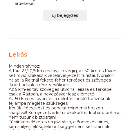
érdekeset
új bejegyzés
Leírás
Minden távhoz:
A túra 23/10/5 km-es távjain végig, az 50 km-es távon
két rövid szakasz kivételével jelzett turistaútvonalon
halad, a Rajtnál fekete-fehér térképet és szöveges
itinert adunk a résztvevőknek.
Az 5 km-es táv szöveges útvonal leírása és térképe
csak a Rajtban, a nevezéskor lesz elérhető.
Az 50 km-es távon, és a délután induló túrázóknak
fejlámpa megléte szükséges.
Kérjük, íróeszközt és poharat mindenki hozzon
magával! Környezetvédelmi okokból eldobható poharat
nem tudunk biztosítani.
Túráinkon előzetes regisztráció, előnevezés nincs,
semmilyen előkötelezettséggel nem kell számolni,