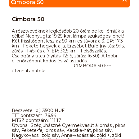
Cimbora 50
Cimbora 50
A résztvevőknek legkésőbb 20 órára be kell érniük a
célba! Napnyugta: 19:25-kor, lámpa szükséges lehet!
Két frissítőpont lesz az 50 km-es távon: a 3. EP: 17,3
km - Fekete-hegyek-alja, Erzsébet Büfé (nyitás: 9:15,
zárás: 11:45) és a 7. EP: 36,5 km - Felsőszállás,
Csalogány utca (nyitás: 12:15, zárás: 16:30). A többi
ellenőrzőpont kódos és válaszadós.
CIMBORA 50 km
útvonal adatok:
Részvételi díj: 3500 HUF
TTT pontszám: 76.94
MTSZ pontszám: 111.17
Útvonal: Szépjuhászné Gyermekvasút állomás , piros
sáv, Fekete-fej, piros sáv, Kecske-hát, piros sáv,
Nagykovácsi, zöld sáv, Anna-vadászlak, zöld +, zöld