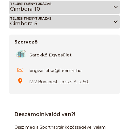
TELJESÍTMÉNYTÚRÁZÁS
Cimbora 10
TELJESÍTMÉNYTÚRÁZÁS
Cimbora 5
Szervező
Sarokkő Egyesület
lengvari.tibor
@
freemail.hu
1212 Budapest, József A. u. 50.
Beszámolnivalód van?!
Ossz meg a Sportnaptár közösségével valami