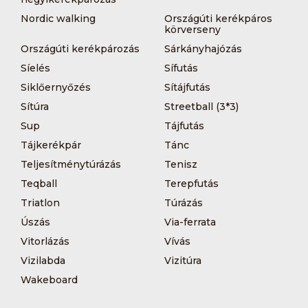
Nordic walking
Országúti kerékpáros
körverseny
Országúti kerékpározás
Sárkányhajózás
Síelés
Sífutás
Siklőernyőzés
Sítájfutás
Sítúra
Streetball (3*3)
Sup
Tájfutás
Tájkerékpár
Tánc
Teljesítménytúrázás
Tenisz
Teqball
Terepfutás
Triatlon
Túrázás
Úszás
Via-ferrata
Vitorlázás
Vívás
Vizilabda
Vizitúra
Wakeboard