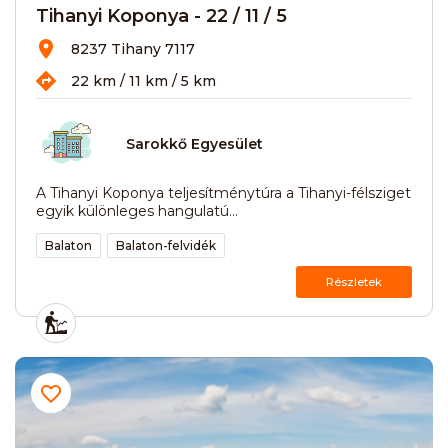
Tihanyi Koponya - 22 / 11 / 5
8237 Tihany 7117
22 km / 11 km / 5 km
Sarokkő Egyesület
A Tihanyi Koponya teljesítménytúra a Tihanyi-félsziget
egyik különleges hangulatú...
Balaton
Balaton-felvidék
Részletek