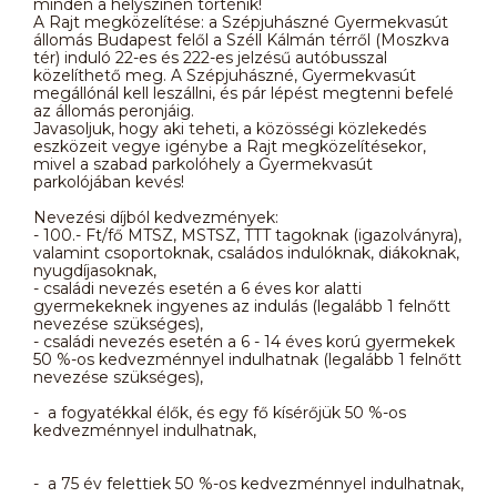
minden a helyszínen történik!
A Rajt megközelítése: a Szépjuhászné Gyermekvasút
állomás Budapest felől a Széll Kálmán térről (Moszkva
tér) induló 22-es és 222-es jelzésű autóbusszal
közelíthető meg. A Szépjuhászné, Gyermekvasút
megállónál kell leszállni, és pár lépést megtenni befelé
az állomás peronjáig.
Javasoljuk, hogy aki teheti, a közösségi közlekedés
eszközeit vegye igénybe a Rajt megközelítésekor,
mivel a szabad parkolóhely a Gyermekvasút
parkolójában kevés!
Nevezési díjból kedvezmények:
- 100.- Ft/fő MTSZ, MSTSZ, TTT tagoknak (igazolványra),
valamint csoportoknak, családos indulóknak, diákoknak,
nyugdíjasoknak,
- családi nevezés esetén a 6 éves kor alatti
gyermekeknek ingyenes az indulás (legalább 1 felnőtt
nevezése szükséges),
- családi nevezés esetén a 6 - 14 éves korú gyermekek
50 %-os kedvezménnyel indulhatnak (legalább 1 felnőtt
nevezése szükséges),
- a fogyatékkal élők, és egy fő kísérőjük 50 %-os
kedvezménnyel indulhatnak,
- a 75 év felettiek 50 %-os kedvezménnyel indulhatnak,