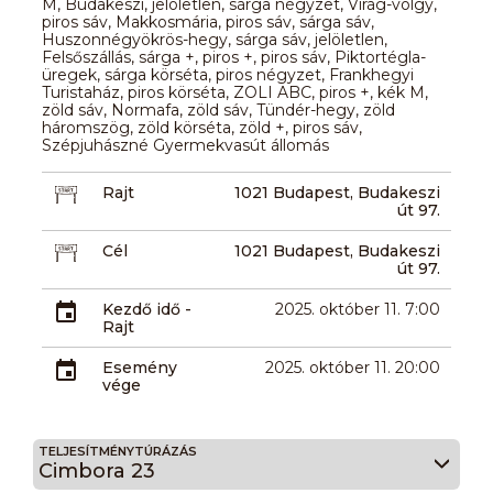
M, Budakeszi, jelöletlen, sárga négyzet, Virág-völgy,
piros sáv, Makkosmária, piros sáv, sárga sáv,
Huszonnégyökrös-hegy, sárga sáv, jelöletlen,
Felsőszállás, sárga +, piros +, piros sáv, Piktortégla-
üregek, sárga körséta, piros négyzet, Frankhegyi
Turistaház, piros körséta, ZOLI ABC, piros +, kék M,
zöld sáv, Normafa, zöld sáv, Tündér-hegy, zöld
háromszög, zöld körséta, zöld +, piros sáv,
Szépjuhászné Gyermekvasút állomás
Rajt
1021 Budapest, Budakeszi
út 97.
Cél
1021 Budapest, Budakeszi
út 97.
Kezdő idő -
2025. október 11. 7:00
Rajt
Esemény
2025. október 11. 20:00
vége
TELJESÍTMÉNYTÚRÁZÁS
Cimbora 23