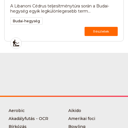
A Libanoni Cédrus teljesítménytúra során a Budai-
hegység egyik legkülönlegesebb term...
Budai-hegység
Részletek
Aerobic
Aikido
Akadályfutás - OCR
Amerikai foci
Bírkózás
Bowling