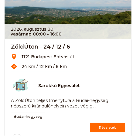
2026. augusztus 30.
vasárnap 08:00
- 16:00
ZöldÚton - 24 / 12 / 6
1121 Budapest Eötvös út
24 km / 12 km / 6 km
Sarokkő Egyesület
A ZöldÚton teljesítménytúra a Budai-hegység
népszerű kirándulóhelyein vezet végig,...
Budai-hegység
Részletek