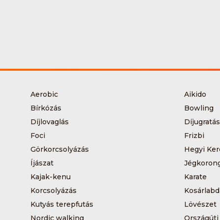
Aerobic
Aikido
Bírkózás
Bowling
Díjlovaglás
Díjugratás
Foci
Frizbi
Görkorcsolyázás
Hegyi Ker
Íjászat
Jégkoron
Kajak-kenu
Karate
Korcsolyázás
Kosárlabd
Kutyás terepfutás
Lövészet
Nordic walking
Országúti