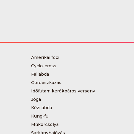
Amerikai foci
Cyclo-cross
Fallabda
Gördeszkázás
Időfutam kerékpáros verseny
Jóga
Kézilabda
Kung-fu
Műkorcsolya
Sárkányhajózás