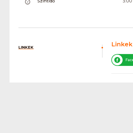
Szintidő
3:00
Linkek
LINKEK
Fac