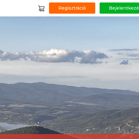
Regisztráció
Bejelentkezé