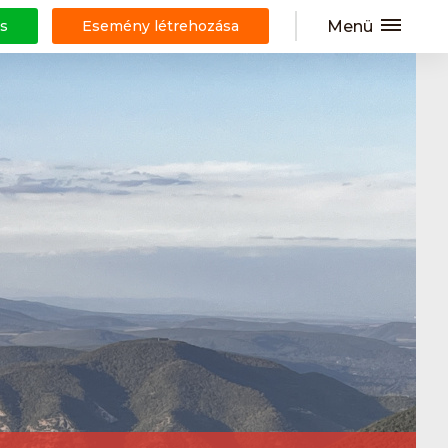
Menü
s
Esemény létrehozása