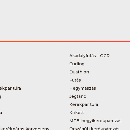
Akadályfutás - OCR
Curling
Duathlon
Futás
ékpár túra
Hegymászás
g
Jégtánc
Kerékpár túra
a
Krikett
MTB-hegyikerékpározás
 kerékpáros körverseny
Országúti kerékpározás