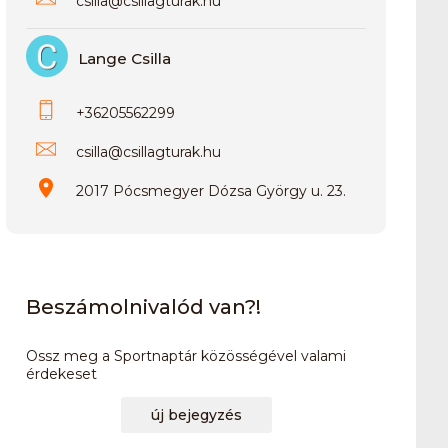
csilla
@
csillagturak.hu
Lange Csilla
+36205562299
csilla
@
csillagturak.hu
2017 Pócsmegyer Dózsa György u. 23.
Beszámolnivalód van?!
Ossz meg a Sportnaptár közösségével valami
érdekeset
új bejegyzés