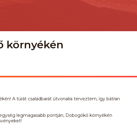
ő környékén
én! A túrát családbarát útvonalra terveztem, így bátran
-hegység legmagasabb pontján, Dobogókő környékén
ösvényeket!