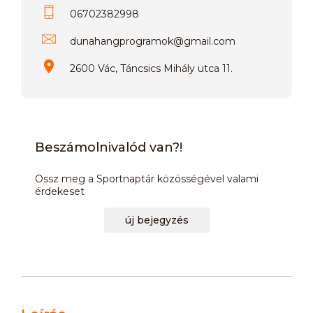
06702382998
dunahangprogramok
@
gmail.com
2600 Vác, Táncsics Mihály utca 11.
Beszámolnivalód van?!
Ossz meg a Sportnaptár közösségével valami
érdekeset
új bejegyzés