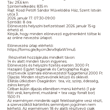
Táv: 29,6 km
Szintemelkedés: 835 m
Rajt: Kosd Petőfi Sándor Művelődési Ház, Szent István
utca 3.
2026. január 17. 07:30-09:00
Szintidő: 8 óra
Előnevezés helyszíni befizetéssel: 2026. január 15-ig
érhető el.
Kérjük, hogy minden előnevező egyénenként töltse ki
az online nevezési űrlapot.
Előnevezési űrlap elérhető:
https://forms.gle/kycmJknx9q6xW1mu5
Részvételi hozzájárulás mindkét távon:
14 év alatt minden távon ingyenes.
Előnevezés és helyszíni fizetés esetén: 3000 Ft
Hazajáró Egylet tagjainak és Cartographia Kupa
résztvevők számára előnevezéstől függetlenül 2000 Ft
Díjazás: Minden résztvevőnek kitűző és oklevél.
Ellátás útközben Ősagárdon: tea, víz, szörp, édesség,
zsíros kenyér
Célban külön díjazás ellenében menü kérhető (1 pár
főtt virsli, kenyérrel, mustárral + tea vagy forralt bor)
1500 Ft
Az eseményen mindenki saját felelősségére vesz részt,
a szervezőktől kártérítés semmilyen jogcímen nem
kérhető. Az eseményen 18 év alatti résztvevő csak