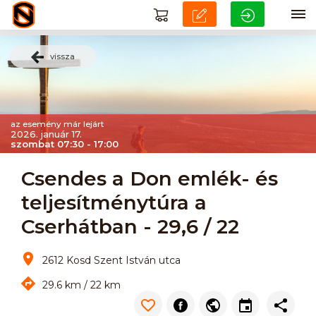
vissza
az esemény már lejárt
2026. január 17.
szombat 07:30 - 17:00
Csendes a Don emlék- és
teljesítménytúra a
Cserhátban - 29,6 / 22
2612 Kosd Szent István utca
29.6 km / 22 km