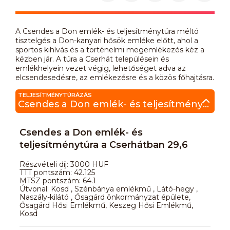
A Csendes a Don emlék- és teljesítménytúra méltó
tisztelgés a Don-kanyari hősök emléke előtt, ahol a
sportos kihívás és a történelmi megemlékezés kéz a
kézben jár. A túra a Cserhát településein és
emlékhelyein vezet végig, lehetőséget adva az
elcsendesedésre, az emlékezésre és a közös főhajtásra.
TELJESÍTMÉNYTÚRÁZÁS
Csendes a Don emlék- és teljesítménytúra a Cserhátban 29,6
Csendes a Don emlék- és
teljesítménytúra a Cserhátban 29,6
Részvételi díj: 3000 HUF
TTT pontszám: 42.125
MTSZ pontszám: 64.1
Útvonal: Kosd , Szénbánya emlékmű , Látó-hegy ,
Naszály-kilátó , Ősagárd önkormányzat épülete,
Ősagárd Hősi Emlékmű, Keszeg Hősi Emlékmű,
Kosd