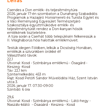
Leírás
Csendes a Don emlék- és teljesítménytúra
2026. január 17-én szombaton a Dunahang Szabadidős
Programok a Hazajáró Honismereti és Turista Egylet és
a Váci Reménység Egyesület Természetjáró
Szakosztálya együttműködve emlék- és
teljesítménytúrát rendez a Don-kanyari hősök
emlékének tiszteletére.
A túra során a Cserhát több településén felkeressük a
II. Világháborús hősi halottak emlékműveit.
Testük idegen Földben, lelkük a Dicsőség Honában,
emlékük a szívünkben örökké él!
Választható távok:
22,1
Útvonal: Kosd - Szénbánya emlékmű - Ősagárd -
Keszeg -Kosd
Táv: 22,1 km
Szintemelkedés: 453 m
Rajt: Kosd Petőfi Sándor Művelődési Ház, Szent István
utca 3.
2026. január 17. 07:30-09:00
Szintidő: 6 óra
29,6
Útvonal: Kosd - Szénbánya emlékmű - Látó-hegy -
Naszály-kilátó - Ősagárd - Keszeg - Kosd