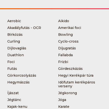
Aerobic
Aikido
Akadályfutás - OCR
Amerikai foci
Bírkózás
Bowling
Curling
Cyclo-cross
Díjlovaglás
Díjugratás
Duathlon
Fallabda
Foci
Frizbi
Futás
Gördeszkázás
Görkorcsolyázás
Hegyi Kerékpár túra
Hegymászás
Időfutam kerékpáros
verseny
Íjászat
Jégkorong
Jégtánc
Jóga
Kajak-kenu
Karate