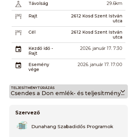
Távolság
29.6km
Rajt
2612 Kosd Szent István
utca
Cél
2612 Kosd Szent István
utca
Kezdő idő -
2026. január 17. 7:30
Rajt
Esemény
2026. január 17. 17:00
vége
TELJESÍTMÉNYTÚRÁZÁS
Csendes a Don emlék- és teljesítménytúra a Cserhátban 22
Szervező
Dunahang Szabadidős Programok