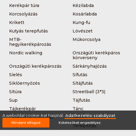
Kerékpár túra
Kézilabda
Korcsolyázás
Kosárlabda
Krikett
Kung-fu
Kutyás terepfutás
Lövészet
MTB-
Műkorcsolya
hegyikerékpározás
Nordic walking
Országúti kerékpáros
körverseny
Országúti kerékpározás
Sárkányhajózás
Síelés
Sífutás
Siklőernyőzés
Sítájfutás
Sítúra
Streetball (3*3)
Sup
Tájfutás
Tájkerékpár
Tánc
A weboldal cookie-kat használ.
Adatkezelési szabályzat
Teljesítménytúrázás
Tenisz
Mindent elfogad
Kötelezőket engedélyez
Teqball
Terepfutás
Triatlon
Túrázás