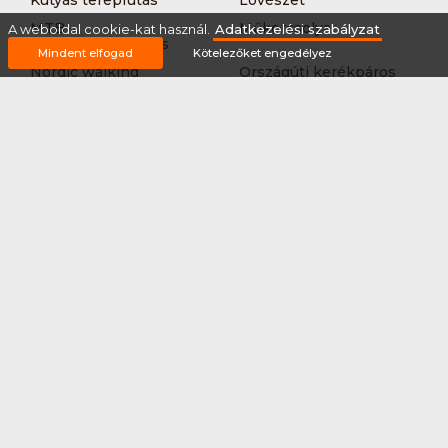
Kutyás terepfutás
Lövészet
MTB-
Műkorcsolya
A weboldal cookie-kat használ.
Adatkezelési szabályzat
hegyikerékpározás
Mindent elfogad
Kötelezőket engedélyez
Nordic walking
Országúti kerékpáros
körverseny
Országúti kerékpározás
Sárkányhajózás
Síelés
Sífutás
Siklőernyőzés
Sítájfutás
Sítúra
Streetball (3*3)
Sup
Tájfutás
Tájkerékpár
Tánc
Teljesítménytúrázás
Tenisz
Teqball
Terepfutás
Triatlon
Túrázás
Úszás
Via-ferrata
Vitorlázás
Vívás
Vizilabda
Vizitúra