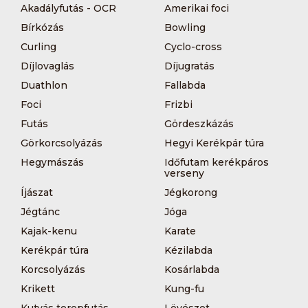
Akadályfutás - OCR
Amerikai foci
Bírkózás
Bowling
Curling
Cyclo-cross
Díjlovaglás
Díjugratás
Duathlon
Fallabda
Foci
Frizbi
Futás
Gördeszkázás
Görkorcsolyázás
Hegyi Kerékpár túra
Hegymászás
Időfutam kerékpáros
verseny
Íjászat
Jégkorong
Jégtánc
Jóga
Kajak-kenu
Karate
Kerékpár túra
Kézilabda
Korcsolyázás
Kosárlabda
Krikett
Kung-fu