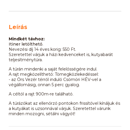
Leírás
Mindkét távhoz:
Itiner letölthető
.
Nevezési díj 14 éves korig: 550 Ft.
Szeretettel várjuk a házi kedvenceket is, kutyabarát
teljesítménytúra.
A túrán mindenki a saját felelősségére indul.
A rajt megközelíthető: Tömegközlekedéssel:
- az Örs Vezér térről induló Csömöri HÉV-vel a
végállomásig, onnan 5 perc gyalog.
A céltól a rajt 900m-re található.
A túrázókat az ellenőrző pontokon frissítővel kínáljuk és
a kutyákat is uzsonnával várjuk. Szeretettel várunk
minden mozogni, sétálni vágyót!