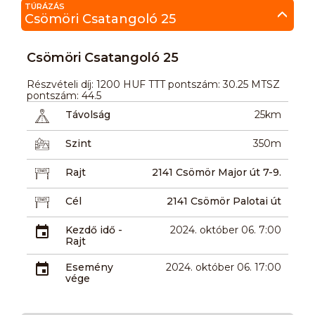
TÚRÁZÁS
Csömöri Csatangoló 25
Csömöri Csatangoló 25
Részvételi díj: 1200 HUF TTT pontszám: 30.25 MTSZ
pontszám: 44.5
Távolság
25km
Szint
350m
Rajt
2141 Csömör Major út 7-9.
Cél
2141 Csömör Palotai út
Kezdő idő -
2024. október 06. 7:00
Rajt
Esemény
2024. október 06. 17:00
vége