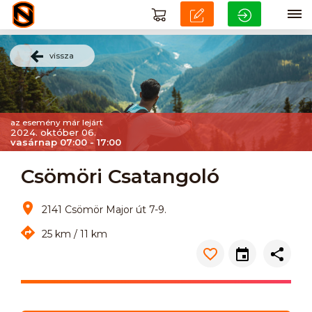
vissza
az esemény már lejárt
2024. október 06.
vasárnap 07:00 - 17:00
Csömöri Csatangoló
2141 Csömör Major út 7-9.
25 km / 11 km