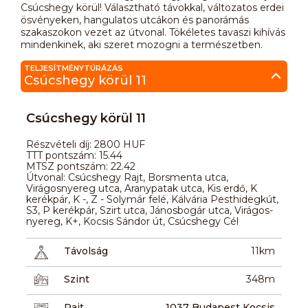
Csúcshegy körül! Választható távokkal, változatos erdei
ösvényeken, hangulatos utcákon és panorámás
szakaszokon vezet az útvonal. Tökéletes tavaszi kihívás
mindenkinek, aki szeret mozogni a természetben.
TELJESÍTMÉNYTÚRÁZÁS
Csúcshegy körül 11
Csúcshegy körül 11
Részvételi díj: 2800 HUF
TTT pontszám: 15.44
MTSZ pontszám: 22.42
Útvonal: Csúcshegy Rajt, Borsmenta utca,
Virágosnyereg utca, Aranypatak utca, Kis erdő, K
kerékpár, K -, Z - Solymár felé, Kálvária Pesthidegkút,
S3, P kerékpár, Szirt utca, Jánosbogár utca, Virágos-
nyereg, K+, Kocsis Sándor út, Csúcshegy Cél
Távolság
11km
Szint
348m
Rajt
1037 Budapest Kocsis