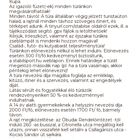
Kupa.
Az igazoló füzet(-ek) minden túránkon
megvásárolhatóak!
Minden távról: A túra általában végig jelzett turistaúton
halad, a rajtnál minden távhoz szöveges itinert, és
térképet adunk. A tinyurl.com/stabilse oldalról ezek, ill. a
tájékozódást segítő .gpx fájlok is letölthetőek!
Kérjük, íróeszközt, valamint az éjszakai túrákra
zseblámpát is mindenki hozzon magával!
Család-, futó- és kutyabarát teljesítménytúra!
Túráinkon előnevezés nélkül is lehet indulni. Előnevezés
esetén 300 Ft/fő kedvezményt biztosítunk,
a stabilsport.hu weblapon. Ennek határideje a túrát
megelőző második nap (pl. ha a túra vasárnapi, akkor
péntekig lehet előnevezni)!
A túra nevezési díja magába foglalja az emléklap,
kitűző, itiner és a szervezés, valamint az engedélyek
díját.
Látás sérült és fogyatékkal élő túrázók
rendezvényeinken 50 %-os kedvezménnyel
indulhatnak.
A 14 év alatti gyermekeknek a helyszíni nevezési díja
2000 Ft/fő, előnevezés esetén 1700 Ft/ fő, bármely
távon.
A rajt megközelítése: az Óbudai Rendelőintézet -től
induló 260 -as busszal, a Citronella utca megállóig kell
utazni, onnan visszafelé kell sétálni a Csillagánizs utca -
Kocsis Sándor út sarkára.