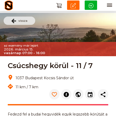
vissza
az esemény már lejárt
2026. március 15.
vasárnap 07:00 - 16:00
Csúcshegy körül - 11 / 7
1037 Budapest Kocsis Sándor út
11 km / 7 km
Fedezd fel a budai hegyvidék egyik legszebb körútját a