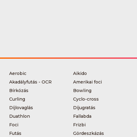
Aerobic
Aikido
Akadályfutás - OCR
Amerikai foci
Bírkózás
Bowling
Curling
Cyclo-cross
Díjlovaglás
Díjugratás
Duathlon
Fallabda
Foci
Frizbi
Futás
Gördeszkázás