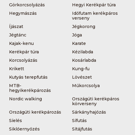
Görkorcsolyázás
Hegyi Kerékpár túra
Hegymászás
Időfutam kerékpáros
verseny
Íjászat
Jégkorong
Jégtánc
Jóga
Kajak-kenu
Karate
Kerékpár túra
Kézilabda
Korcsolyázás
Kosárlabda
Krikett
Kung-fu
Kutyás terepfutás
Lövészet
MTB-
Műkorcsolya
hegyikerékpározás
Nordic walking
Országúti kerékpáros
körverseny
Országúti kerékpározás
Sárkányhajózás
Síelés
Sífutás
Siklőernyőzés
Sítájfutás