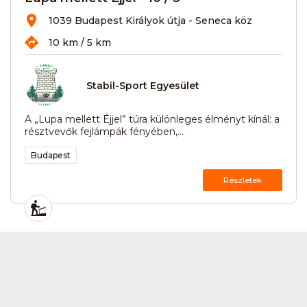
1039 Budapest Királyok útja - Seneca köz
10 km / 5 km
Stabil-Sport Egyesület
A „Lupa mellett Éjjel” túra különleges élményt kínál: a
résztvevők fejlámpák fényében,...
Budapest
Részletek