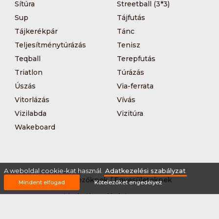
Sítúra
Streetball (3*3)
Sup
Tájfutás
Tájkerékpár
Tánc
Teljesítménytúrázás
Tenisz
Teqball
Terepfutás
Triatlon
Túrázás
Úszás
Via-ferrata
Vitorlázás
Vívás
Vizilabda
Vizitúra
Wakeboard
A weboldal cookie-kat használ.
Adatkezelési szabályzat
Rólunk
Szervezőknek / Egyesületeknek
Mindent elfogad
Kötelezőket engedélyez
Marketing ajánlat
Adatkezelési szabályzat