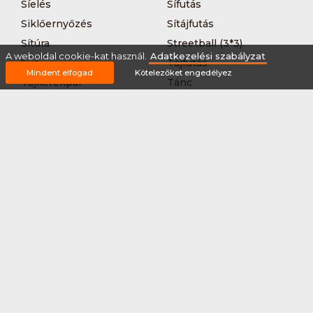
Síelés
Sífutás
Siklőernyőzés
Sítájfutás
Sítúra
Streetball (3*3)
A weboldal cookie-kat használ.
Adatkezelési szabályzat
Sup
Tájfutás
Mindent elfogad
Kötelezőket engedélyez
Tájkerékpár
Tánc
Teljesítménytúrázás
Tenisz
Teqball
Terepfutás
Triatlon
Túrázás
Úszás
Via-ferrata
Vitorlázás
Vívás
Vizilabda
Vizitúra
Wakeboard
Rólunk
Szervezőknek / Egyesületeknek