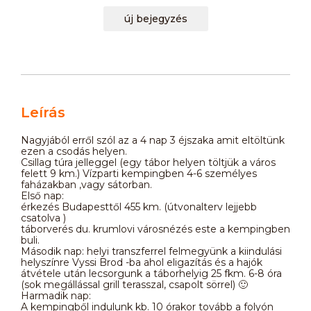
új bejegyzés
Leírás
Nagyjából erről szól az a 4 nap 3 éjszaka amit eltöltünk
ezen a csodás helyen.
Csillag túra jelleggel (egy tábor helyen töltjük a város
felett 9 km.) Vízparti kempingben 4-6 személyes
faházakban ,vagy sátorban.
Első nap:
érkezés Budapesttől 455 km. (útvonalterv lejjebb
csatolva )
táborverés du. krumlovi városnézés este a kempingben
buli.
Második nap: helyi transzferrel felmegyünk a kiindulási
helyszínre Vyssi Brod -ba ahol eligazítás és a hajók
átvétele után lecsorgunk a táborhelyig 25 fkm. 6-8 óra
(sok megállással grill terasszal, csapolt sörrel) 🙂
Harmadik nap:
A kempingből indulunk kb. 10 órakor tovább a folyón