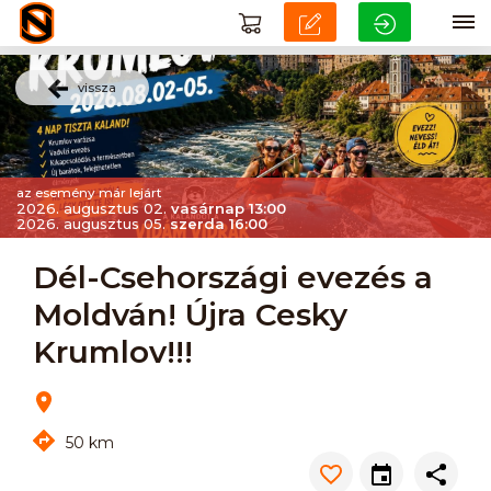
vissza
az esemény már lejárt
2026. augusztus 02.
vasárnap 13:00
2026. augusztus 05.
szerda 16:00
Dél-Csehországi evezés a
Moldván! Újra Cesky
Krumlov!!!
50 km