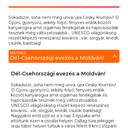
Sokadszor, soha nem meg unva, újra Cesky Krumlov! 🙂
Gyors, gyönyörű, sekély folyó, fenyves erdők között
kanyarogva amit izgalmas fenékgátak és hajócsúszdák
tesznek még változatosabbá.... UNESCO világörökség
részét képező reneszánsz kisváros... vár, sörgyár, knédli,
csülök, barátság!
VIZITÚRA
Dél-Csehországi evezés a Moldván!
Dél-Csehországi evezés a Moldván!
Sokadszor, soha nem meg unva, újra Cesky Krumlov!
🙂 Gyors, gyönyörű, sekély folyó, fenyves erdők
között kanyarogva amit izgalmas fenékgátak és
hajócsúszdák tesznek még változatosabbá....
UNESCO világörökség részét képező reneszánsz
kisváros... vár, sörgyár, knédli, csülök, barátság!
Nagyjából erről szól az a 4 nap 3 éjszaka amit
eltöltünk ezen a csodás helyen. Csillag túra jelleggel
(egy tábor helyen töltjük a város felett 9 km.) Vízparti