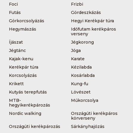
Foci
Frizbi
Futás
Gördeszkázás
Görkorcsolyázás
Hegyi Kerékpár túra
Hegymászás
Időfutam kerékpáros
verseny
Íjászat
Jégkorong
Jégtánc
Jóga
Kajak-kenu
Karate
Kerékpár túra
Kézilabda
Korcsolyázás
Kosárlabda
Krikett
Kung-fu
Kutyás terepfutás
Lövészet
MTB-
Műkorcsolya
hegyikerékpározás
Nordic walking
Országúti kerékpáros
körverseny
Országúti kerékpározás
Sárkányhajózás