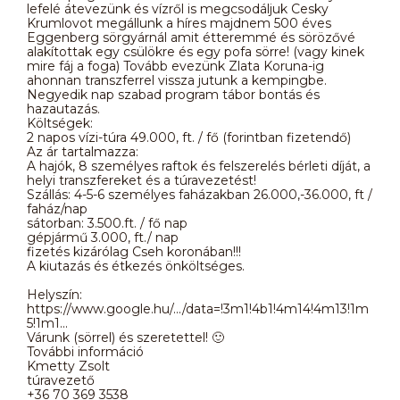
lefelé átevezünk és vízről is megcsodáljuk Cesky
Krumlovot megállunk a híres majdnem 500 éves
Eggenberg sörgyárnál amit étteremmé és sörözővé
alakítottak egy csülökre és egy pofa sörre! (vagy kinek
mire fáj a foga) Tovább evezünk Zlata Koruna-ig
ahonnan transzferrel vissza jutunk a kempingbe.
Negyedik nap szabad program tábor bontás és
hazautazás.
Költségek:
2 napos vízi-túra 49.000, ft. / fő (forintban fizetendő)
Az ár tartalmazza:
A hajók, 8 személyes raftok és felszerelés bérleti díját, a
helyi transzfereket és a túravezetést!
Szállás: 4-5-6 személyes faházakban 26.000,-36.000, ft /
faház/nap
sátorban: 3.500.ft. / fő nap
gépjármű 3.000, ft./ nap
fizetés kizárólag Cseh koronában!!!
A kiutazás és étkezés önköltséges.
Helyszín:
https://www.google.hu/.../data=!3m1!4b1!4m14!4m13!1m
5!1m1...
Várunk (sörrel) és szeretettel! 🙂
További információ
Kmetty Zsolt
túravezető
+36 70 369 3538