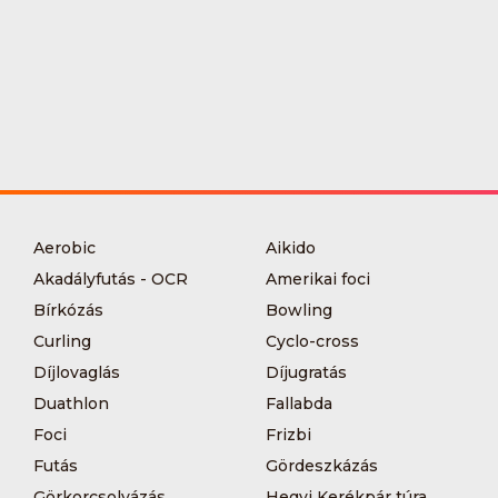
Aerobic
Aikido
Akadályfutás - OCR
Amerikai foci
Bírkózás
Bowling
Curling
Cyclo-cross
Díjlovaglás
Díjugratás
Duathlon
Fallabda
Foci
Frizbi
Futás
Gördeszkázás
Görkorcsolyázás
Hegyi Kerékpár túra