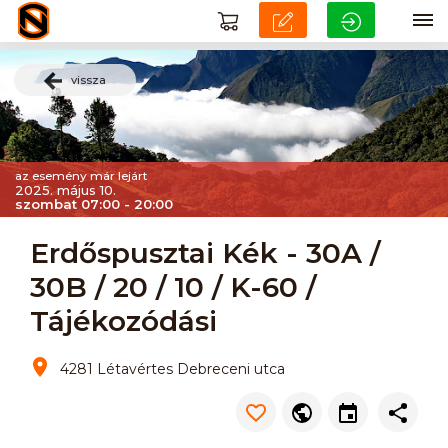
vissza
az esemény már lejárt
2025. május 10.
szombat 07:00 - 20:00
Erdőspusztai Kék - 30A /
30B / 20 / 10 / K-60 /
Tájékozódási
4281 Létavértes Debreceni utca