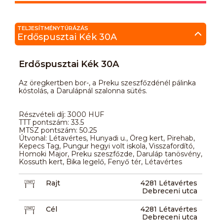
TELJESÍTMÉNYTÚRÁZÁS
Erdőspusztai Kék 30A
Erdőspusztai Kék 30A
Az öregkertben bor-, a Preku szeszfőzdénél pálinka
kóstolás, a Darulápnál szalonna sütés.
Részvételi díj: 3000 HUF
TTT pontszám: 33.5
MTSZ pontszám: 50.25
Útvonal: Létavértes, Hunyadi u., Öreg kert, Pirehab,
Kepecs Tag, Pungur hegyi volt iskola, Visszafordító,
Homoki Major, Preku szeszfőzde, Daruláp tanösvény,
Kossuth kert, Bika legelő, Fenyő tér, Létavértes
Rajt
4281 Létavértes
Debreceni utca
Cél
4281 Létavértes
Debreceni utca