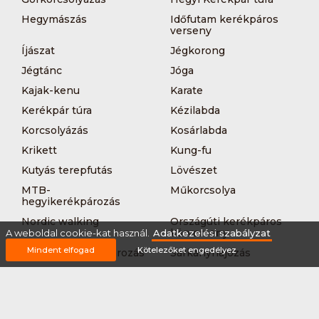
Hegymászás
Időfutam kerékpáros
verseny
Íjászat
Jégkorong
Jégtánc
Jóga
Kajak-kenu
Karate
Kerékpár túra
Kézilabda
Korcsolyázás
Kosárlabda
Krikett
Kung-fu
Kutyás terepfutás
Lövészet
MTB-
Műkorcsolya
hegyikerékpározás
Nordic walking
Országúti kerékpáros
körverseny
A weboldal cookie-kat használ.
Adatkezelési szabályzat
Mindent elfogad
Kötelezőket engedélyez
Országúti kerékpározás
Sárkányhajózás
Síelés
Sífutás
Siklőernyőzés
Sítájfutás
Sítúra
Streetball (3*3)