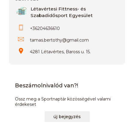
Létavértesi Fittness- és
Szabadidősport Egyesület
+36204636610
tamas.bertothy
@
gmail.com
4281 Létavértes, Baross u. 15.
Beszámolnivalód van?!
Ossz meg a Sportnaptár közösségével valami
érdekeset
új bejegyzés