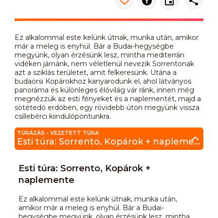
Ez alkalommal este kelünk útnak, munka után, amikor
már a meleg is enyhül. Bár a Budai-hegységbe
megyünk, olyan érzésünk lesz, mintha mediterrán
vidéken járnánk, nem véletlenül nevezik Sorrentonak
azt a sziklás területet, amit felkeresünk. Utána a
budaörsi Kopárokhoz kanyarodunk el, ahol látványos
panoráma és különleges élővilág vár ránk, innen még
megnézzük az esti fényeket és a naplementét, majd a
sötétedő erdőben, egy rövidebb úton megyünk vissza
csillebérci kiindulópontunkra.
TÚRÁZÁS - VEZETETT TÚRA
Esti túra: Sorrento, Kopárok + naplemente
Esti túra: Sorrento, Kopárok +
naplemente
Ez alkalommal este kelünk útnak, munka után,
amikor már a meleg is enyhül. Bár a Budai-
hegységbe megyünk, olyan érzésünk lesz, mintha