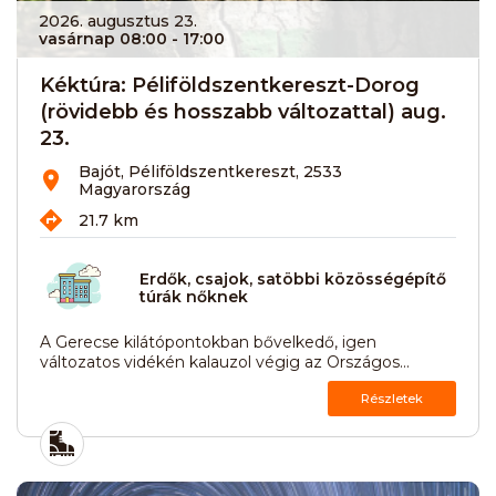
2026. augusztus 23.
vasárnap 08:00
- 17:00
Kéktúra: Péliföldszentkereszt-Dorog
(rövidebb és hosszabb változattal) aug.
23.
Bajót, Péliföldszentkereszt, 2533
Magyarország
21.7 km
Erdők, csajok, satöbbi közösségépítő
túrák nőknek
A Gerecse kilátópontokban bővelkedő, igen
változatos vidékén kalauzol végig az Országos...
Részletek