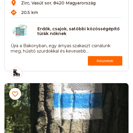
Zirc, Vasút sor, 8420 Magyarország
20.5 km
Erdők, csajok, satöbbi közösségépítő
túrák nőknek
Újra a Bakonyban, egy árnyas szakaszt csinálunk
meg, hűsítő szurdokkal és kevesebb...
Részletek