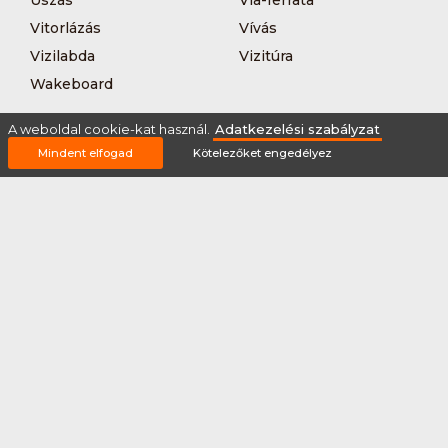
Úszás
Via-ferrata
Vitorlázás
Vívás
Vizilabda
Vizitúra
Wakeboard
A weboldal cookie-kat használ.
Adatkezelési szabályzat
Mindent elfogad
Kötelezőket engedélyez
Rólunk
Szervezőknek / Egyesületeknek
Marketing ajánlat
Adatkezelési szabályzat
Általános Szerződési Feltételek
Impresszum
Bővítmények
Partnereink
2026 © Minden jog fenntartva Sportnaptar.hu Nonprofit Kft.