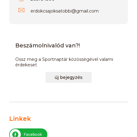
erdokcsajoksatobbi
@
gmail.com
Beszámolnivalód van?!
Ossz meg a Sportnaptár közösségével valami
érdekeset
új bejegyzés
Linkek
Facebook