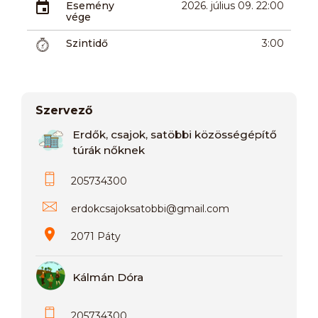
Esemény
2026. július 09. 22:00
vége
Szintidő
3:00
Szervező
Erdők, csajok, satöbbi közösségépítő
túrák nőknek
205734300
erdokcsajoksatobbi
@
gmail.com
2071 Páty
Kálmán Dóra
205734300