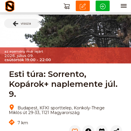
vissza
az esemény már lejárt
2026. július 09.
csütörtök 19:00 - 22:00
Esti túra: Sorrento,
Kopárok+ naplemente júl.
9.
Budapest, KFKI sporttelep, Konkoly-Thege
Miklós út 29-33, 1121 Magyarország
7 km