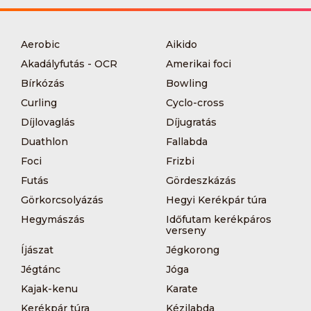
Aerobic
Aikido
Akadályfutás - OCR
Amerikai foci
Bírkózás
Bowling
Curling
Cyclo-cross
Díjlovaglás
Díjugratás
Duathlon
Fallabda
Foci
Frizbi
Futás
Gördeszkázás
Görkorcsolyázás
Hegyi Kerékpár túra
Hegymászás
Időfutam kerékpáros
verseny
Íjászat
Jégkorong
Jégtánc
Jóga
Kajak-kenu
Karate
Kerékpár túra
Kézilabda