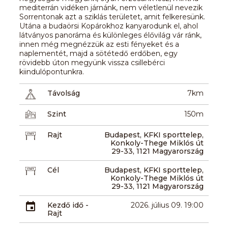
mediterrán vidéken járnánk, nem véletlenül nevezik
Sorrentonak azt a sziklás területet, amit felkeresünk.
Utána a budaörsi Kopárokhoz kanyarodunk el, ahol
látványos panoráma és különleges élővilág vár ránk,
innen még megnézzük az esti fényeket és a
naplementét, majd a sötétedő erdőben, egy
rövidebb úton megyünk vissza csillebérci
kiindulópontunkra.
Távolság
7km
Szint
150m
Rajt
Budapest, KFKI sporttelep,
Konkoly-Thege Miklós út
29-33, 1121 Magyarország
Cél
Budapest, KFKI sporttelep,
Konkoly-Thege Miklós út
29-33, 1121 Magyarország
Kezdő idő -
2026. július 09. 19:00
Rajt