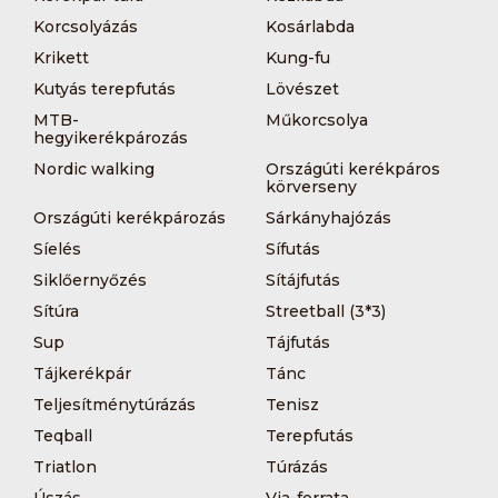
Korcsolyázás
Kosárlabda
Krikett
Kung-fu
Kutyás terepfutás
Lövészet
MTB-
Műkorcsolya
hegyikerékpározás
Nordic walking
Országúti kerékpáros
körverseny
Országúti kerékpározás
Sárkányhajózás
Síelés
Sífutás
Siklőernyőzés
Sítájfutás
Sítúra
Streetball (3*3)
Sup
Tájfutás
Tájkerékpár
Tánc
Teljesítménytúrázás
Tenisz
Teqball
Terepfutás
Triatlon
Túrázás