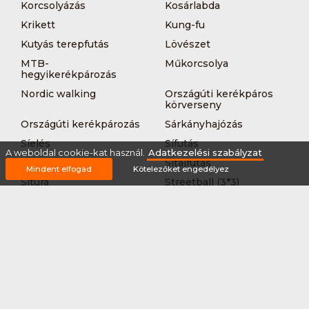
Korcsolyázás
Kosárlabda
Krikett
Kung-fu
Kutyás terepfutás
Lövészet
MTB-
Műkorcsolya
hegyikerékpározás
Nordic walking
Országúti kerékpáros
körverseny
Országúti kerékpározás
Sárkányhajózás
Síelés
Sífutás
A weboldal cookie-kat használ.
Adatkezelési szabályzat
Siklőernyőzés
Sítájfutás
Mindent elfogad
Kötelezőket engedélyez
Sítúra
Streetball (3*3)
Sup
Tájfutás
Tájkerékpár
Tánc
Teljesítménytúrázás
Tenisz
Teqball
Terepfutás
Triatlon
Túrázás
Úszás
Via-ferrata