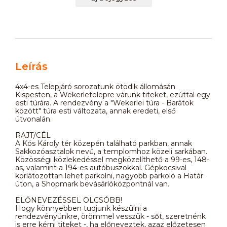
Leírás
4x4-es Telepjáró sorozatunk ötödik állomásán
Kispesten, a Wekerletelepre várunk titeket, ezúttal egy
esti túrára. A rendezvény a "Wekerlei túra - Barátok
között" túra esti változata, annak eredeti, első
útvonalán.
RAJT/CÉL
A Kós Károly tér közepén található parkban, annak
Sakkozóasztalok nevű, a templomhoz közeli sarkában.
Közösségi közlekedéssel megközelíthető a 99-es, 148-
as, valamint a 194-es autóbuszokkal. Gépkocsival
korlátozottan lehet parkolni, nagyobb parkoló a Határ
úton, a Shopmark bevásárlóközpontnál van.
ELŐNEVEZÉSSEL OLCSÓBB!
Hogy könnyebben tudjunk készülni a
rendezvényünkre, örömmel vesszük - sőt, szeretnénk
is erre kérni titeket -, ha előneveztek, azaz előzetesen