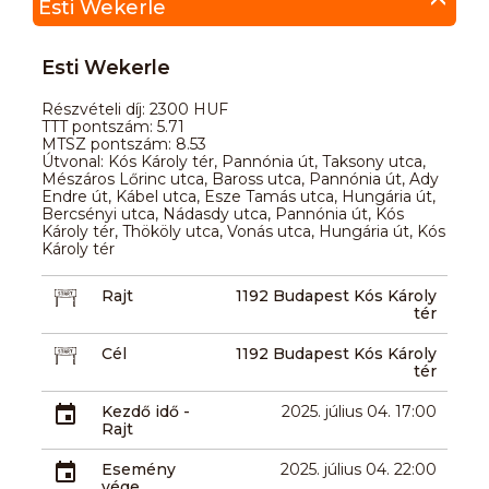
Esti Wekerle
Esti Wekerle
Részvételi díj: 2300 HUF
TTT pontszám: 5.71
MTSZ pontszám: 8.53
Útvonal: Kós Károly tér, Pannónia út, Taksony utca,
Mészáros Lőrinc utca, Baross utca, Pannónia út, Ady
Endre út, Kábel utca, Esze Tamás utca, Hungária út,
Bercsényi utca, Nádasdy utca, Pannónia út, Kós
Károly tér, Thököly utca, Vonás utca, Hungária út, Kós
Károly tér
Rajt
1192 Budapest Kós Károly
tér
Cél
1192 Budapest Kós Károly
tér
Kezdő idő -
2025. július 04. 17:00
Rajt
Esemény
2025. július 04. 22:00
vége