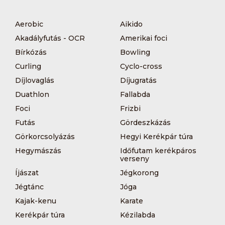
Aerobic
Aikido
Akadályfutás - OCR
Amerikai foci
Bírkózás
Bowling
Curling
Cyclo-cross
Díjlovaglás
Díjugratás
Duathlon
Fallabda
Foci
Frizbi
Futás
Gördeszkázás
Görkorcsolyázás
Hegyi Kerékpár túra
Hegymászás
Időfutam kerékpáros
verseny
Íjászat
Jégkorong
Jégtánc
Jóga
Kajak-kenu
Karate
Kerékpár túra
Kézilabda