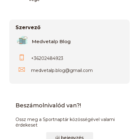
Szervező
Medvetalp Blog
+36202484923
medvetalp.blog
@
gmail.com
Beszámolnivalód van?!
Ossz meg a Sportnaptár közösségével valami
érdekeset
új bejegyzés