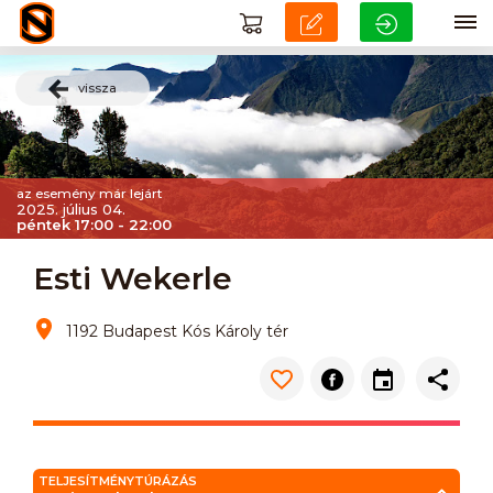
vissza
az esemény már lejárt
2025. július 04.
péntek 17:00 - 22:00
Esti Wekerle
1192 Budapest Kós Károly tér
TELJESÍTMÉNYTÚRÁZÁS