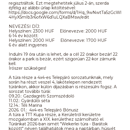
regisztráltok. Ezt megtehetitek július 2-án, szerda
éjfélig az alábbi űrlap kitöltésével:
https://docs.google.com/forms/d/1Hq_9wNwtTa5zGcWl
4HyX5mIb3r6ofxW6d1uLQXaBMsw/edit
NEVEZÉSI DÍJ:
Helyszínen: 2300 HUF Előnevezve: 2000 HUF
6-14 év között:
Helyszínen: 2000 HUF Előnevezve: 1700 HUF
6 év alatt ingyenes
Indulni 19 óra után is lehet, de a cél 22 órakor bezár! 22
órakor a park is bezár, ezért szigorúan 22-kor zárnunk
kell.
Írószer szükséges!
A túra része a 4x4-es Telepjáró sorozatunknak, mely
során ha részt veszel 4, lakótelepen rendezett
túránkon, akkor külön díjazásban is részesülni fogsz. A
sorozat további túrái:
09.20.: Gazdagréti Szomszédoló
11.02.: Gyárdűlői séta
12.14.: Téli Marina
2026. 01.: 4x4-es Telepjáró Bónusz
A túra a TTT Kupa része, a Kerületről kerületre
mozgalomban a XIX. kerülethez számolható el.
Túránkat 2026-ban ismét "Wekerlei túra - Barátok
között" néven találhatjátok meg a naptárban, húsvét