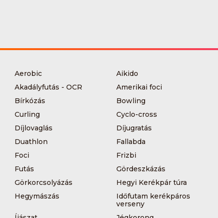
Aerobic
Aikido
Akadályfutás - OCR
Amerikai foci
Bírkózás
Bowling
Curling
Cyclo-cross
Díjlovaglás
Díjugratás
Duathlon
Fallabda
Foci
Frizbi
Futás
Gördeszkázás
Görkorcsolyázás
Hegyi Kerékpár túra
Hegymászás
Időfutam kerékpáros
verseny
Íjászat
Jégkorong