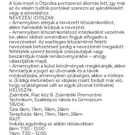
A túra most is Ötpróba pontszerző állomás lett, így már
az év elején tudtok pontokat szerezni az ajándékokért
vagy a sorsoláshoz.
NEVEZÉSI IDŐSZAK:
– Amennyiben elérjük a tervezett létszámkorlátot,
akkor hamarabb lezárjuk a nevezést.
– Amennyiben létszámkorlátozó intézkedést vezetnek
be, akkor időbeli sorrendben fogjuk elfogadni a
nevezéseket. Az esetleges létszámlimit feletti
nevezések befizetéseit pedig a nevezésnél megadott
feltételek szerint kezeljük (visszautaljuk vagy
beszámítjuk másik rendezvényünkbe -- ahogy
választjátok majd).
– Amennyiben a külső körülmények megkívánják, akkor
fenntartjuk a jogot az útvonalak és a távok
módosítására, amennyiben szükséges, akkor a törlésre
is. (Eddigi életünkben az időjárás miatt fordult már elő,
hogy szükségessé vált az egyik útvonal törlésére).
HELYSZÍN:
Zsámbék, Piac köz 8. Zsámbéki Premontrei
Technikum, Szakképző Iskola és Gimnázium
TÁVOK:
Túra: 6km, 11km, 16km, 26km
Terepfutás: 6km, 11km, 16km, 26km
RAJT:
Indulás egyénileg az alábbi idősávokban:
6km: 7:30 - 12:00
11km: 7:30 – 12:00