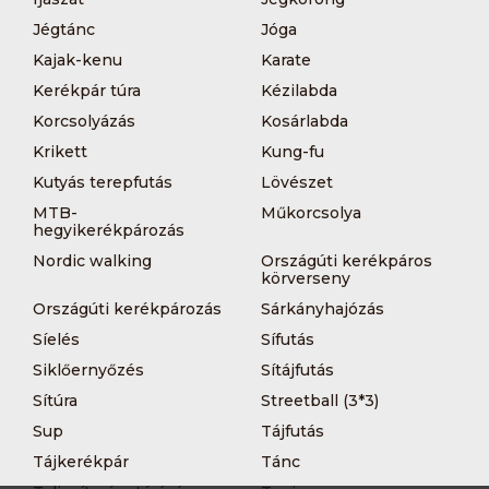
Jégtánc
Jóga
Kajak-kenu
Karate
Kerékpár túra
Kézilabda
Korcsolyázás
Kosárlabda
Krikett
Kung-fu
Kutyás terepfutás
Lövészet
MTB-
Műkorcsolya
hegyikerékpározás
Nordic walking
Országúti kerékpáros
körverseny
Országúti kerékpározás
Sárkányhajózás
Síelés
Sífutás
Siklőernyőzés
Sítájfutás
Sítúra
Streetball (3*3)
Sup
Tájfutás
Tájkerékpár
Tánc