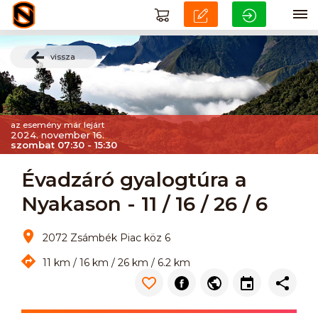
vissza
az esemény már lejárt
2024. november 16.
szombat 07:30 - 15:30
Évadzáró gyalogtúra a
Nyakason - 11 / 16 / 26 / 6
2072 Zsámbék Piac köz 6
11 km / 16 km / 26 km / 6.2 km