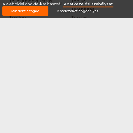
Teljesítménytúrázás
Tenisz
A weboldal cookie-kat használ.
Adatkezelési szabályzat
Teqball
Terepfutás
Mindent elfogad
Kötelezőket engedélyez
Triatlon
Túrázás
Úszás
Via-ferrata
Vitorlázás
Vívás
Vizilabda
Vizitúra
Wakeboard
Rólunk
Szervezőknek / Egyesületeknek
Marketing ajánlat
Adatkezelési szabályzat
Általános Szerződési Feltételek
Impresszum
Bővítmények
Partnereink