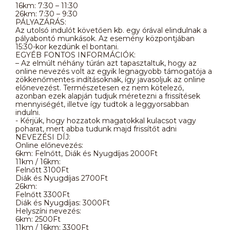
16km: 7:30 – 11:30
26km: 7:30 – 9:30
PÁLYAZÁRÁS:
Az utolsó indulót követően kb. egy órával elindulnak a
pályabontó munkások. Az esemény központjában
15:30-kor kezdünk el bontani.
EGYÉB FONTOS INFORMÁCIÓK:
– Az elmúlt néhány túrán azt tapasztaltuk, hogy az
online nevezés volt az egyik legnagyobb támogatója a
zökkenőmentes indításoknak, így javasoljuk az online
előnevezést. Természetesen ez nem kötelező,
azonban ezek alapján tudjuk méretezni a frissítések
mennyiségét, illetve így tudtok a leggyorsabban
indulni.
- Kérjük, hogy hozzatok magatokkal kulacsot vagy
poharat, mert abba tudunk majd frissítőt adni
NEVEZÉSI DÍJ:
Online előnevezés:
6km: Felnőtt, Diák és Nyugdíjas 2000Ft
11km / 16km:
Felnőtt 3100Ft
Diák és Nyugdíjas 2700Ft
26km:
Felnőtt 3300Ft
Diák és Nyugdíjas: 3000Ft
Helyszíni nevezés:
6km: 2500Ft
11km / 16km: 3300Ft