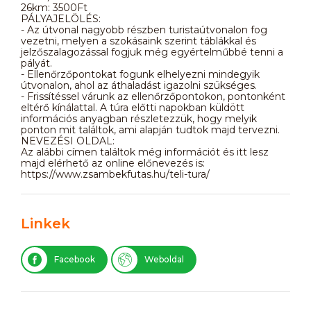
26km: 3500Ft
PÁLYAJELÖLÉS:
- Az útvonal nagyobb részben turistaútvonalon fog
vezetni, melyen a szokásaink szerint táblákkal és
jelzőszalagozással fogjuk még egyértelműbbé tenni a
pályát.
- Ellenőrzőpontokat fogunk elhelyezni mindegyik
útvonalon, ahol az áthaladást igazolni szükséges.
- Frissítéssel várunk az ellenőrzőpontokon, pontonként
eltérő kínálattal. A túra előtti napokban küldött
információs anyagban részletezzük, hogy melyik
ponton mit találtok, ami alapján tudtok majd tervezni.
NEVEZÉSI OLDAL:
Az alábbi címen találtok még információt és itt lesz
majd elérhető az online előnevezés is:
https://www.zsambekfutas.hu/teli-tura/
Linkek
Facebook
Weboldal