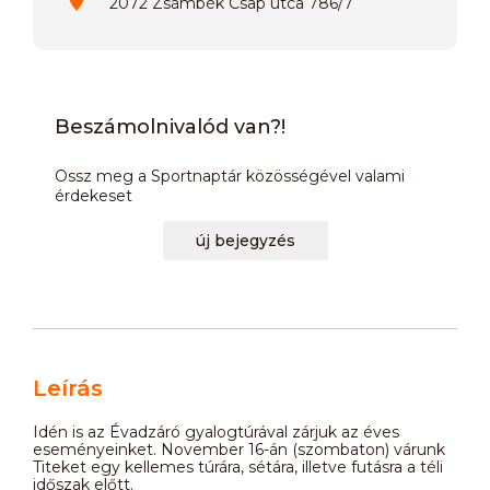
2072 Zsámbék Csap utca 786/7
Beszámolnivalód van?!
Ossz meg a Sportnaptár közösségével valami
érdekeset
új bejegyzés
Leírás
Idén is az Évadzáró gyalogtúrával zárjuk az éves
eseményeinket. November 16-án (szombaton) várunk
Titeket egy kellemes túrára, sétára, illetve futásra a téli
időszak előtt.