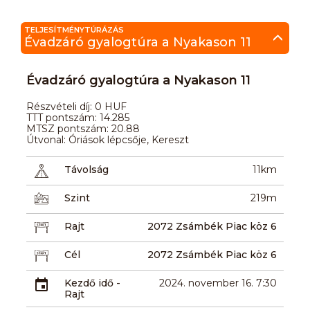
TELJESÍTMÉNYTÚRÁZÁS
Évadzáró gyalogtúra a Nyakason 11
Évadzáró gyalogtúra a Nyakason 11
Részvételi díj: 0 HUF
TTT pontszám: 14.285
MTSZ pontszám: 20.88
Útvonal: Óriások lépcsője, Kereszt
Távolság
11km
Szint
219m
Rajt
2072 Zsámbék Piac köz 6
Cél
2072 Zsámbék Piac köz 6
Kezdő idő -
2024. november 16. 7:30
Rajt