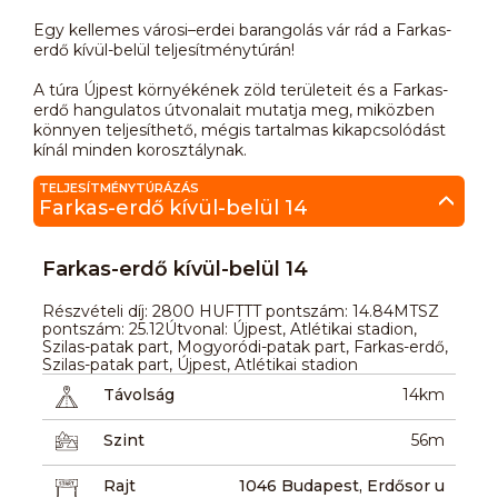
Egy kellemes városi–erdei barangolás vár rád a Farkas-
erdő kívül-belül teljesítménytúrán!
A túra Újpest környékének zöld területeit és a Farkas-
erdő hangulatos útvonalait mutatja meg, miközben
könnyen teljesíthető, mégis tartalmas kikapcsolódást
kínál minden korosztálynak.
TELJESÍTMÉNYTÚRÁZÁS
Farkas-erdő kívül-belül 14
Farkas-erdő kívül-belül 14
Részvételi díj: 2800 HUFTTT pontszám: 14.84MTSZ
pontszám: 25.12Útvonal: Újpest, Atlétikai stadion,
Szilas-patak part, Mogyoródi-patak part, Farkas-erdő,
Szilas-patak part, Újpest, Atlétikai stadion
Távolság
14km
Szint
56m
Rajt
1046 Budapest, Erdősor u