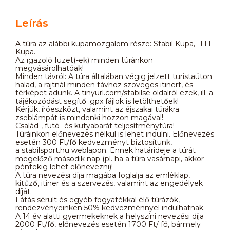
Leírás
A túra az alábbi kupamozgalom része: Stabil Kupa, TTT
Kupa.
Az igazoló füzet(-ek) minden túránkon
megvásárolhatóak!
Minden távról: A túra általában végig jelzett turistaúton
halad, a rajtnál minden távhoz szöveges itinert, és
térképet adunk. A tinyurl.com/stabilse oldalról ezek, ill. a
tájékozódást segítő .gpx fájlok is letölthetőek!
Kérjük, íróeszközt, valamint az éjszakai túrákra
zseblámpát is mindenki hozzon magával!
Család-, futó- és kutyabarát teljesítménytúra!
Túráinkon előnevezés nélkül is lehet indulni. Előnevezés
esetén 300 Ft/fő kedvezményt biztosítunk,
a stabilsport.hu weblapon. Ennek határideje a túrát
megelőző második nap (pl. ha a túra vasárnapi, akkor
péntekig lehet előnevezni)!
A túra nevezési díja magába foglalja az emléklap,
kitűző, itiner és a szervezés, valamint az engedélyek
díját.
Látás sérült és egyéb fogyatékkal élő túrázók,
rendezvényeinken 50% kedvezménnyel indulhatnak.
A 14 év alatti gyermekeknek a helyszíni nevezési díja
2000 Ft/fő, előnevezés esetén 1700 Ft/ fő, bármely