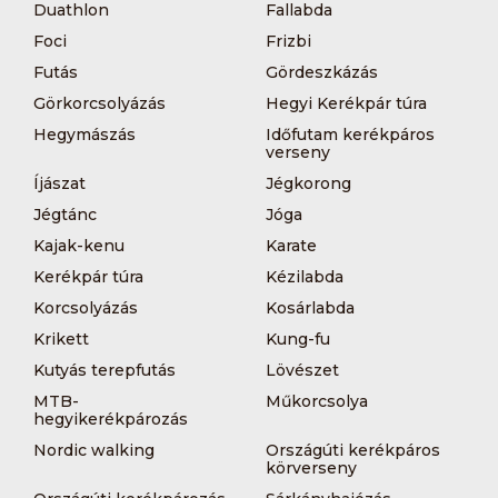
Duathlon
Fallabda
Foci
Frizbi
Futás
Gördeszkázás
Görkorcsolyázás
Hegyi Kerékpár túra
Hegymászás
Időfutam kerékpáros
verseny
Íjászat
Jégkorong
Jégtánc
Jóga
Kajak-kenu
Karate
Kerékpár túra
Kézilabda
Korcsolyázás
Kosárlabda
Krikett
Kung-fu
Kutyás terepfutás
Lövészet
MTB-
Műkorcsolya
hegyikerékpározás
Nordic walking
Országúti kerékpáros
körverseny