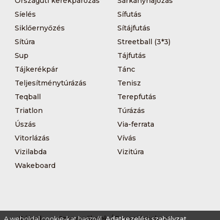
Országúti kerékpározás
Sárkányhajózás
Síelés
Sífutás
Siklőernyőzés
Sítájfutás
Sítúra
Streetball (3*3)
Sup
Tájfutás
Tájkerékpár
Tánc
Teljesítménytúrázás
Tenisz
Teqball
Terepfutás
Triatlon
Túrázás
Úszás
Via-ferrata
Vitorlázás
Vívás
Vizilabda
Vizitúra
Wakeboard
Rólunk
Szervezőknek / Egyesületeknek
A weboldal cookie-kat használ.
Adatkezelési szabályzat