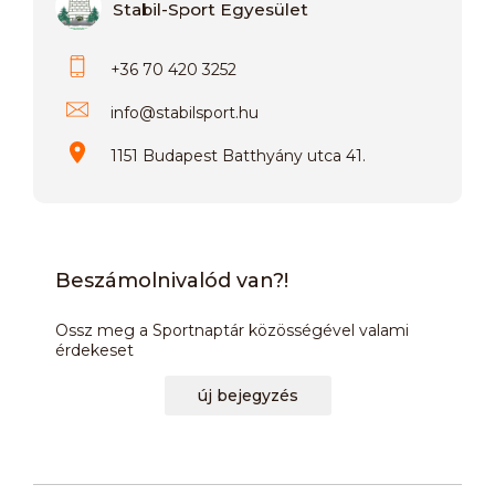
Stabil-Sport Egyesület
+36 70 420 3252
info
@
stabilsport.hu
1151 Budapest Batthyány utca 41.
Beszámolnivalód van?!
Ossz meg a Sportnaptár közösségével valami
érdekeset
új bejegyzés