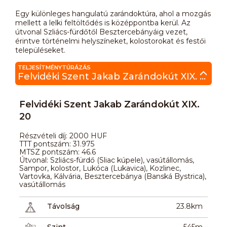
Egy különleges hangulatú zarándoktúra, ahol a mozgás
mellett a lelki feltöltődés is középpontba kerül. Az
útvonal Szliács-fürdőtől Besztercebányáig vezet,
érintve történelmi helyszíneket, kolostorokat és festői
településeket.
TELJESÍTMÉNYTÚRÁZÁS
Felvidéki Szent Jakab Zarándokút XIX. 20
Felvidéki Szent Jakab Zarándokút XIX.
20
Részvételi díj: 2000 HUF
TTT pontszám: 31.975
MTSZ pontszám: 46.6
Útvonal: Szliács-fürdő (Sliac kúpele), vasútállomás,
Sampor, kolostor, Lukóca (Lukavica), Kozlinec,
Vartovka, Kálvária, Besztercebánya (Banská Bystrica),
vasútállomás
Távolság
23.8km
Szint
545m