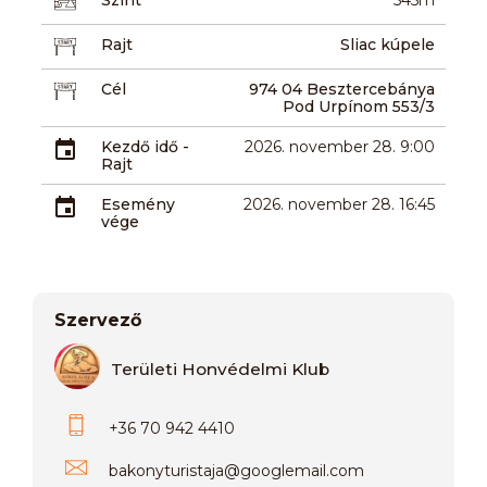
Rajt
Sliac kúpele
Cél
974 04 Besztercebánya
Pod Urpínom 553/3
Kezdő idő -
2026. november 28. 9:00
Rajt
Esemény
2026. november 28. 16:45
vége
Szervező
Területi Honvédelmi Klub
+36 70 942 4410
bakonyturistaja
@
googlemail.com