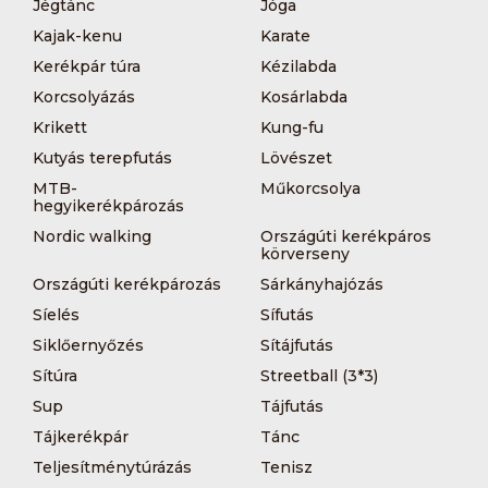
Jégtánc
Jóga
Kajak-kenu
Karate
Kerékpár túra
Kézilabda
Korcsolyázás
Kosárlabda
Krikett
Kung-fu
Kutyás terepfutás
Lövészet
MTB-
Műkorcsolya
hegyikerékpározás
Nordic walking
Országúti kerékpáros
körverseny
Országúti kerékpározás
Sárkányhajózás
Síelés
Sífutás
Siklőernyőzés
Sítájfutás
Sítúra
Streetball (3*3)
Sup
Tájfutás
Tájkerékpár
Tánc
Teljesítménytúrázás
Tenisz