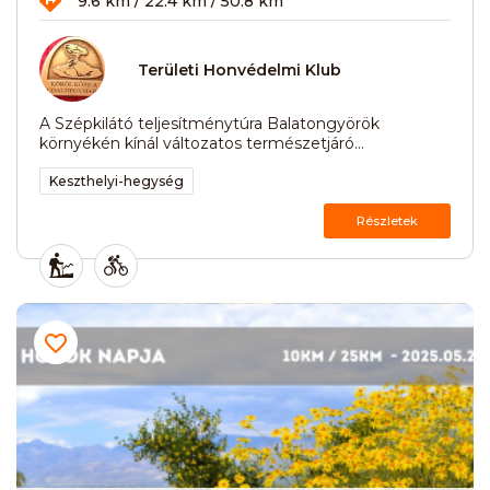
9.6 km / 22.4 km / 50.8 km
Területi Honvédelmi Klub
A Szépkilátó teljesítménytúra Balatongyörök
környékén kínál változatos természetjáró...
Keszthelyi-hegység
Részletek