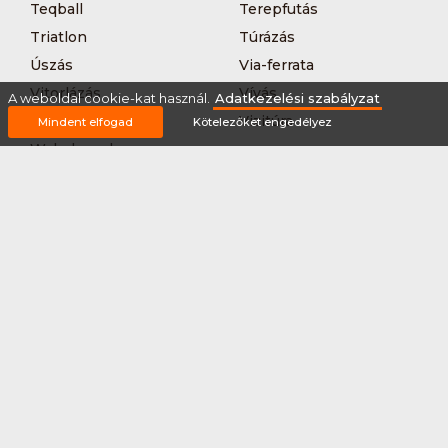
Teqball
Terepfutás
Triatlon
Túrázás
Úszás
Via-ferrata
Vitorlázás
Vívás
A weboldal cookie-kat használ.
Adatkezelési szabályzat
Vizilabda
Vizitúra
Mindent elfogad
Kötelezőket engedélyez
Wakeboard
Rólunk
Szervezőknek / Egyesületeknek
Marketing ajánlat
Adatkezelési szabályzat
Általános Szerződési Feltételek
Impresszum
Bővítmények
Partnereink