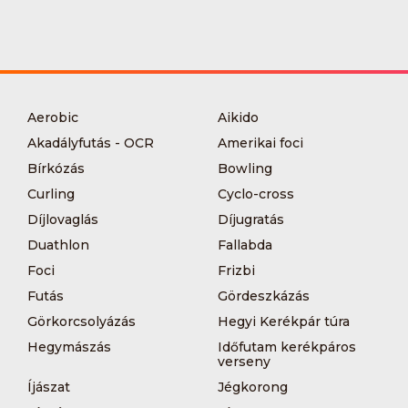
Aerobic
Aikido
Akadályfutás - OCR
Amerikai foci
Bírkózás
Bowling
Curling
Cyclo-cross
Díjlovaglás
Díjugratás
Duathlon
Fallabda
Foci
Frizbi
Futás
Gördeszkázás
Görkorcsolyázás
Hegyi Kerékpár túra
Hegymászás
Időfutam kerékpáros
verseny
Íjászat
Jégkorong