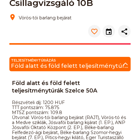
Csillagvizsgáló 10B
Vörös-tói barlang bejárat
TELJESÍTMÉNYTÚRÁZÁS
Föld alatt és föld felett teljesítménytúrák Szelce 50A
Föld alatt és föld felett
teljesítménytúrák Szelce 50A
Részvételi díj: 1200 HUF
TTT pontszám: 75.875
MTSZ pontszám: 109.8
Útvonal: Vörös-tói barlang bejárat (RAJT), Vörös-tó és
a Medve sziklák, Jósvafői barlang kijárat (1. EP.), ANP
Jósvafői Oktató Központ (2. EP.), Béke-barlang
Felfedező-ági bejárat, Béke-barlang Szomor-hegyi
bejárat (7. EP.), Pitics-hegyi kilátó, Éger Turistaszálló