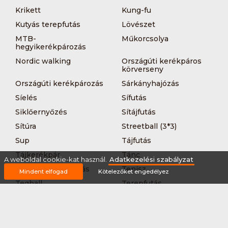
Krikett
Kung-fu
Kutyás terepfutás
Lövészet
MTB-
Műkorcsolya
hegyikerékpározás
Nordic walking
Országúti kerékpáros
körverseny
Országúti kerékpározás
Sárkányhajózás
Síelés
Sífutás
Siklőernyőzés
Sítájfutás
Sítúra
Streetball (3*3)
Sup
Tájfutás
Tájkerékpár
Tánc
A weboldal cookie-kat használ.
Adatkezelési szabályzat
Teljesítménytúrázás
Tenisz
Mindent elfogad
Kötelezőket engedélyez
Teqball
Terepfutás
Triatlon
Túrázás
Úszás
Via-ferrata
Vitorlázás
Vívás