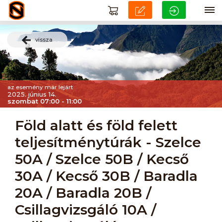
vissza
az esemény már lejárt
2025. június 14.
szombat 07:00 - 11:00
Föld alatt és föld felett
teljesítménytúrák - Szelce
50A / Szelce 50B / Kecső
30A / Kecső 30B / Baradla
20A / Baradla 20B /
Csillagvizsgáló 10A /