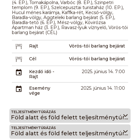
(4. EP.), Tornakápolna, Varbóc (8. EP.), Szinpetri
templom (9. EP.), Szelcepusztai turistaház (10. EP.),
Hucul ménes karámja, Kaffka-rét, Kecső-völgy,
Baradla-völgy, Aggteleki barlang bejárat (5. EP.),
Baradla-tető (6. EP.), Mész-völgy, Kövirózsa
Apartman ház (3. EP.), Ravasz-lyuk víznyelő, Vörös-tói
barlang bejárat (CÉL)
Rajt
Vörös-tói barlang bejárat
Cél
Vörös-tói barlang bejárat
Kezdő idő -
2025. június 14. 7:00
Rajt
Esemény
2025. június 14. 11:00
vége
TELJESÍTMÉNYTÚRÁZÁS
Föld alatt és föld felett teljesítménytúrák Szelce 50B
TELJESÍTMÉNYTÚRÁZÁS
Föld alatt és föld felett teljesítménytúrák Kecső 30A