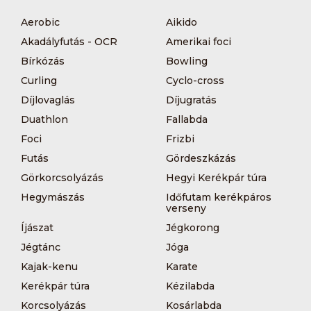
Aerobic
Aikido
Akadályfutás - OCR
Amerikai foci
Bírkózás
Bowling
Curling
Cyclo-cross
Díjlovaglás
Díjugratás
Duathlon
Fallabda
Foci
Frizbi
Futás
Gördeszkázás
Görkorcsolyázás
Hegyi Kerékpár túra
Hegymászás
Időfutam kerékpáros
verseny
Íjászat
Jégkorong
Jégtánc
Jóga
Kajak-kenu
Karate
Kerékpár túra
Kézilabda
Korcsolyázás
Kosárlabda