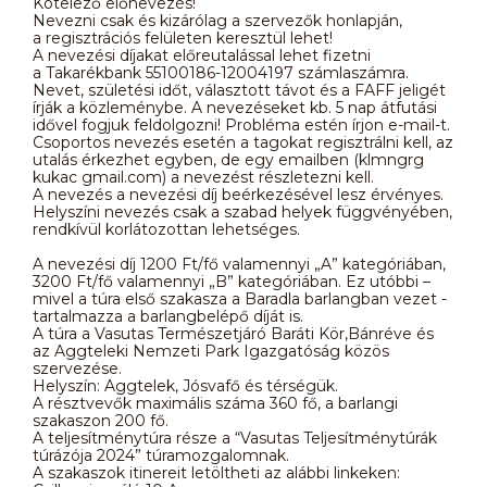
Kötelező előnevezés!
Nevezni csak és kizárólag a szervezők honlapján,
a regisztrációs felületen keresztül lehet!
A nevezési díjakat előreutalással lehet fizetni
a Takarékbank 55100186-12004197 számlaszámra.
Nevet, születési időt, választott távot és a FAFF jeligét
írják a közleménybe. A nevezéseket kb. 5 nap átfutási
idővel fogjuk feldolgozni! Probléma estén írjon e-mail-t.
Csoportos nevezés esetén a tagokat regisztrálni kell, az
utalás érkezhet egyben, de egy emailben (klmngrg
kukac gmail.com) a nevezést részletezni kell.
A nevezés a nevezési díj beérkezésével lesz érvényes.
Helyszíni nevezés csak a szabad helyek függvényében,
rendkívül korlátozottan lehetséges.
A nevezési díj 1200 Ft/fő valamennyi „A” kategóriában,
3200 Ft/fő valamennyi „B” kategóriában. Ez utóbbi –
mivel a túra első szakasza a Baradla barlangban vezet -
tartalmazza a barlangbelépő díját is.
A túra a Vasutas Természetjáró Baráti Kör,Bánréve és
az Aggteleki Nemzeti Park Igazgatóság közös
szervezése.
Helyszín: Aggtelek, Jósvafő és térségük.
A résztvevők maximális száma 360 fő, a barlangi
szakaszon 200 fő.
A teljesítménytúra része a “Vasutas Teljesítménytúrák
túrázója 2024” túramozgalomnak.
A szakaszok itinereit letöltheti az alábbi linkeken: