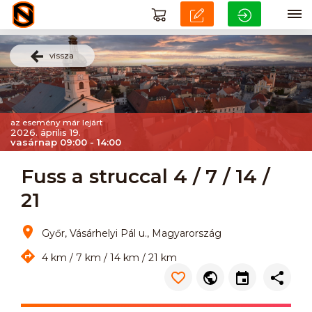
vissza
az esemény már lejárt
2026. április 19.
vasárnap 09:00 - 14:00
Fuss a struccal 4 / 7 / 14 /
21
Győr, Vásárhelyi Pál u., Magyarország
4 km / 7 km / 14 km / 21 km