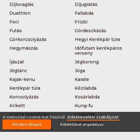
Díjlovaglás
Díjugratás
Duathlon
Fallabda
Foci
Frizbi
Futás
Gördeszkázás
Görkorcsolyázás
Hegyi Kerékpár túra
Hegymászás
Időfutam kerékpáros
verseny
Íjászat
Jégkorong
Jégtánc
Jóga
Kajak-kenu
Karate
Kerékpár túra
Kézilabda
Korcsolyázás
Kosárlabda
Krikett
Kung-fu
Kutyás terepfutás
Lövészet
A weboldal cookie-kat használ.
Adatkezelési szabályzat
MTB-
Műkorcsolya
Mindent elfogad
Kötelezőket engedélyez
hegyikerékpározás
Nordic walking
Országúti kerékpáros