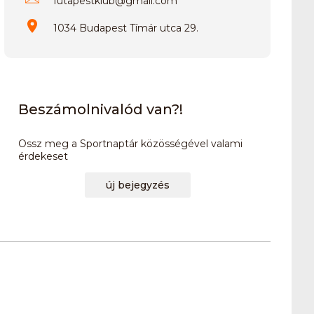
futapestklub
@
gmail.com
1034 Budapest Tímár utca 29.
Beszámolnivalód van?!
Ossz meg a Sportnaptár közösségével valami
érdekeset
új bejegyzés