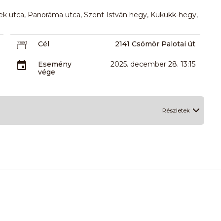
dek utca, Panoráma utca, Szent István hegy, Kukukk-hegy,
Cél
2141 Csömör Palotai út
Esemény
2025. december 28. 13:15
vége
Részletek