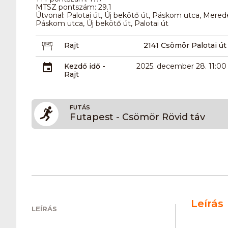
MTSZ pontszám: 29.1
Útvonal: Palotai út, Új bekötő út, Páskom utca, Mere
Páskom utca, Új bekötő út, Palotai út
Rajt
2141 Csömör Palotai út
Kezdő idő -
2025. december 28. 11:00
Rajt
FUTÁS
Futapest - Csömör Rövid táv
Leírás
LEÍRÁS