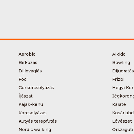
Aerobic
Aikido
Bírkózás
Bowling
Díjlovaglás
Díjugratás
Foci
Frizbi
Görkorcsolyázás
Hegyi Ker
Íjászat
Jégkoron
Kajak-kenu
Karate
Korcsolyázás
Kosárlabd
Kutyás terepfutás
Lövészet
Nordic walking
Országúti