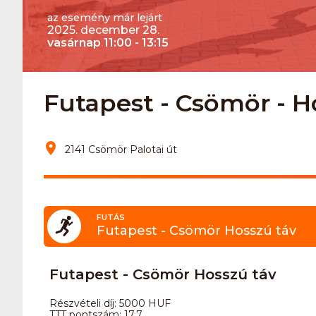
az esemény már lejárt
2025. december 28.
vasárnap 11:00 - 13:15
Futapest - Csömör - Ho
2141 Csömör Palotai út
FUTÁS
Futapest - Csömör Hosszú táv
Futapest - Csömör Hosszú táv
Részvételi díj: 5000 HUF
TTT pontszám: 17.7