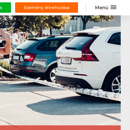
Menü
s
Esemény létrehozása