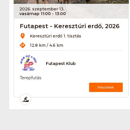
2026. szeptember 13.
vasárnap 11:00
- 13:00
Futapest - Keresztúri erdő, 2026
Keresztúri erdő 1. tisztás
12.8 km / 4.6 km
Futapest Klub
Terepfutás
Részletek