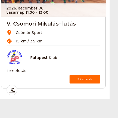
2026. december 06.
vasárnap 11:00
- 13:00
V. Csömöri Mikulás-futás
Csömör Sport
15 km / 3.5 km
Futapest Klub
Terepfutás
Részletek