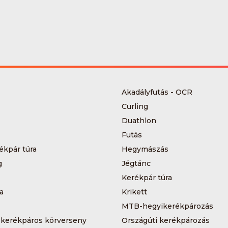
Akadályfutás - OCR
Curling
Duathlon
Futás
ékpár túra
Hegymászás
g
Jégtánc
Kerékpár túra
a
Krikett
MTB-hegyikerékpározás
 kerékpáros körverseny
Országúti kerékpározás