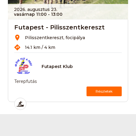
2026. augusztus 23.
vasárnap 11:00
- 13:00
Futapest - Pilisszentkereszt
Pilisszentkereszt, focipálya
14.1 km / 4 km
Futapest Klub
Terepfutás
Részletek