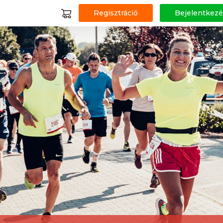
Regisztráció
Bejelentkezé