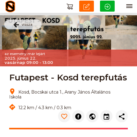
vissza
az esemény már lejárt
2025. június 22.
vasárnap 09:00 - 13:00
Futapest - Kosd terepfutás
Kosd, Bocskai utca 1., Arany János Általános
Iskola
12.2 km / 4.3 km / 0.3 km