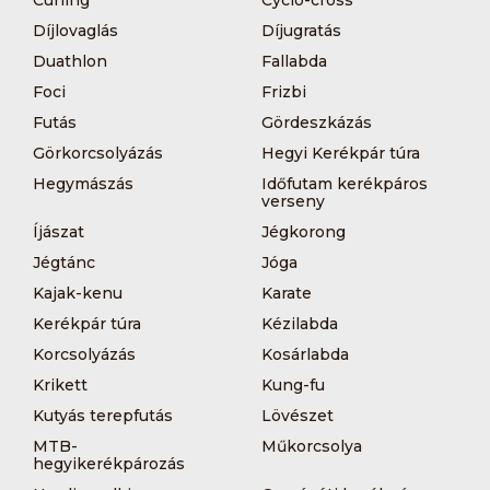
Díjlovaglás
Díjugratás
Duathlon
Fallabda
Foci
Frizbi
Futás
Gördeszkázás
Görkorcsolyázás
Hegyi Kerékpár túra
Hegymászás
Időfutam kerékpáros
verseny
Íjászat
Jégkorong
Jégtánc
Jóga
Kajak-kenu
Karate
Kerékpár túra
Kézilabda
Korcsolyázás
Kosárlabda
Krikett
Kung-fu
Kutyás terepfutás
Lövészet
MTB-
Műkorcsolya
hegyikerékpározás