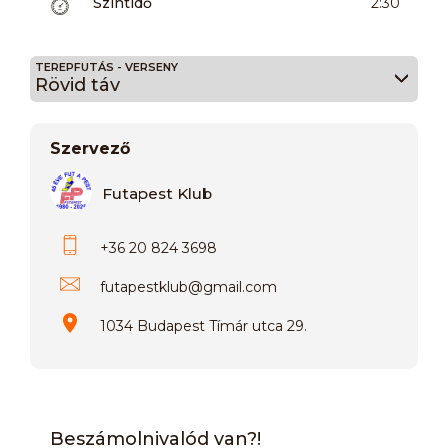
Szintidő
2:30
TEREPFUTÁS - VERSENY
Rövid táv
Szervező
Futapest Klub
+36 20 824 3698
futapestklub
@
gmail.com
1034 Budapest Tímár utca 29.
Beszámolnivalód van?!