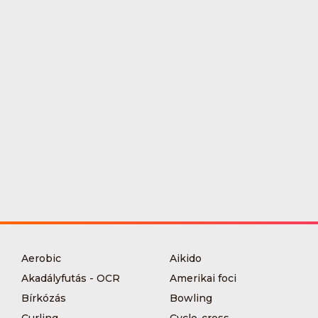
Aerobic
Aikido
Akadályfutás - OCR
Amerikai foci
Bírkózás
Bowling
Curling
Cyclo-cross