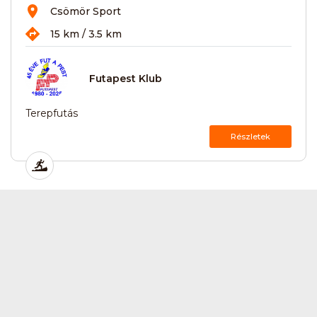
Csömör Sport
15 km / 3.5 km
Futapest Klub
Terepfutás
Részletek