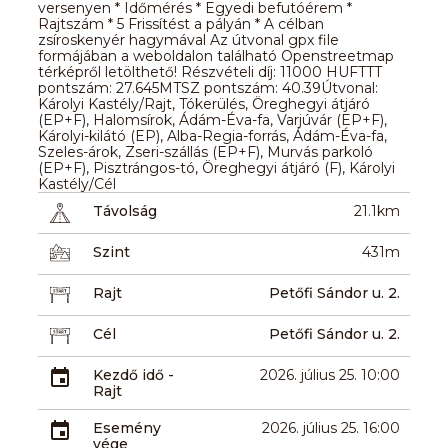
versenyen * Időmérés * Egyedi befutóérem *
Rajtszám * 5 Frissítést a pályán * A célban
zsíroskenyér hagymával Az útvonal gpx file
formájában a weboldalon található Openstreetmap
térképről letölthető! Részvételi díj: 11000 HUFTTT
pontszám: 27.645MTSZ pontszám: 40.39Útvonal:
Károlyi Kastély/Rajt, Tókerülés, Öreghegyi átjáró
(EP+F), Halomsírok, Ádám-Éva-fa, Varjúvár (EP+F),
Károlyi-kilátó (EP), Alba-Regia-forrás, Ádám-Éva-fa,
Szeles-árok, Zseri-szállás (EP+F), Murvás parkoló
(EP+F), Pisztrángos-tó, Öreghegyi átjáró (F), Károlyi
Kastély/Cél
Távolság
21.1km
Szint
431m
Rajt
Petőfi Sándor u. 2.
Cél
Petőfi Sándor u. 2.
Kezdő idő -
2026. július 25. 10:00
Rajt
Esemény
2026. július 25. 16:00
vége