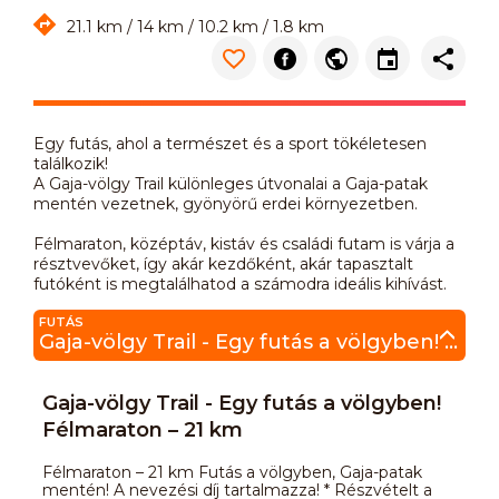
21.1 km / 14 km / 10.2 km / 1.8 km
Egy futás, ahol a természet és a sport tökéletesen
találkozik!
A Gaja-völgy Trail különleges útvonalai a Gaja-patak
mentén vezetnek, gyönyörű erdei környezetben.
Félmaraton, középtáv, kistáv és családi futam is várja a
résztvevőket, így akár kezdőként, akár tapasztalt
futóként is megtalálhatod a számodra ideális kihívást.
FUTÁS
Gaja-völgy Trail - Egy futás a völgyben! Félmaraton – 21 km
Gaja-völgy Trail - Egy futás a völgyben!
Félmaraton – 21 km
Félmaraton – 21 km Futás a völgyben, Gaja-patak
mentén! A nevezési díj tartalmazza! * Részvételt a