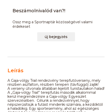
Beszámolnivalód van?!
Ossz meg a Sportnaptár közösségével valami
érdekeset
új bejegyzés
Leírás
A Gaja-völgy Trail rendezvény terepfutóverseny, mely
részben aszfalton, részben terepen (távfüggő) zajlik!
A verseny útvonala általában kijelölt turistautakon halad!
A „Gaja-völgy Trail” terepfutás második alkalommal
kerül megrendezésre a Gaja-völgy Egyesület
szervezésében. Célunk a rendezvénnyel, hogy
népszerűsítsük a futást mindenki számára, a kezdőktől
a haladókig. Egy sportesemény, ahol az egészséges