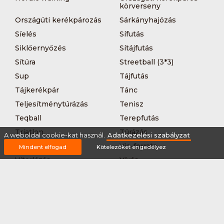
körverseny
Országúti kerékpározás
Sárkányhajózás
Síelés
Sífutás
Siklőernyőzés
Sítájfutás
Sítúra
Streetball (3*3)
Sup
Tájfutás
Tájkerékpár
Tánc
Teljesítménytúrázás
Tenisz
Teqball
Terepfutás
Triatlon
Túrázás
A weboldal cookie-kat használ.
Adatkezelési szabályzat
Úszás
Via-ferrata
Mindent elfogad
Kötelezőket engedélyez
Vitorlázás
Vívás
Vizilabda
Vizitúra
Wakeboard