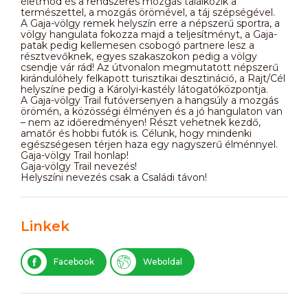
életmód és a rendszeres mozgás találkozik a
természettel, a mozgás örömével, a táj szépségével.
A Gaja-völgy remek helyszín erre a népszerű sportra, a
völgy hangulata fokozza majd a teljesítményt, a Gaja-
patak pedig kellemesen csobogó partnere lesz a
résztvevőknek, egyes szakaszokon pedig a völgy
csendje vár rád! Az útvonalon megmutatott népszerű
kirándulóhely felkapott turisztikai desztináció, a Rajt/Cél
helyszíne pedig a Károlyi-kastély látogatóközpontja.
A Gaja-völgy Trail futóversenyen a hangsúly a mozgás
örömén, a közösségi élményen és a jó hangulaton van
– nem az időeredményen! Részt vehetnek kezdő,
amatőr és hobbi futók is. Célunk, hogy mindenki
egészségesen térjen haza egy nagyszerű élménnyel.
Gaja-völgy Trail honlap!
Gaja-völgy Trail nevezés!
Helyszíni nevezés csak a Családi távon!
Linkek
Facebook
Weboldal