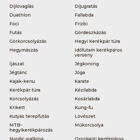
Díjlovaglás
Díjugratás
Duathlon
Fallabda
Foci
Frizbi
Futás
Gördeszkázás
Görkorcsolyázás
Hegyi Kerékpár túra
Hegymászás
Időfutam kerékpáros
verseny
Íjászat
Jégkorong
Jégtánc
Jóga
Kajak-kenu
Karate
Kerékpár túra
Kézilabda
Korcsolyázás
Kosárlabda
Krikett
Kung-fu
Kutyás terepfutás
Lövészet
MTB-
Műkorcsolya
hegyikerékpározás
Nordic walking
Országúti kerékpáros