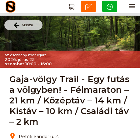
vissza
az esemény már lejárt
2026. július 25.
szombat 10:00 - 16:00
Gaja-völgy Trail - Egy futás
a völgyben! - Félmaraton –
21 km / Középtáv – 14 km /
Kistáv – 10 km / Családi táv
– 2 km
Petőfi Sándor u. 2.