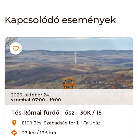
Kapcsolódó események
2026. október 24.
szombat 07:00
- 19:00
Tés Római-fürdő - ősz - 30K / 15
8109 Tés, Szabadság tér 1. | Faluház
27 km / 13.5 km