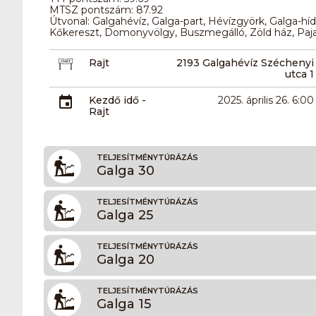
MTSZ pontszám: 87.92
Útvonal: Galgahévíz, Galga-part, Hévízgyörk, Galga-hí
Kőkereszt, Domonyvölgy, Buszmegálló, Zöld ház, Paja
Rajt
2193 Galgahévíz Széchenyi
utca 1
Kezdő idő -
2025. április 26. 6:00
Rajt
TELJESÍTMÉNYTÚRÁZÁS
Galga 30
TELJESÍTMÉNYTÚRÁZÁS
Galga 25
TELJESÍTMÉNYTÚRÁZÁS
Galga 20
TELJESÍTMÉNYTÚRÁZÁS
Galga 15