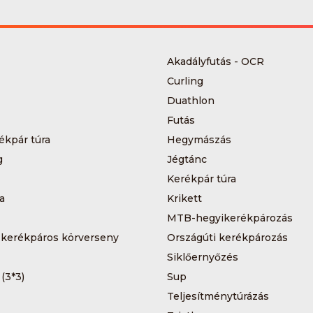
Akadályfutás - OCR
Curling
Duathlon
Futás
ékpár túra
Hegymászás
g
Jégtánc
Kerékpár túra
a
Krikett
MTB-hegyikerékpározás
 kerékpáros körverseny
Országúti kerékpározás
Siklőernyőzés
 (3*3)
Sup
Teljesítménytúrázás