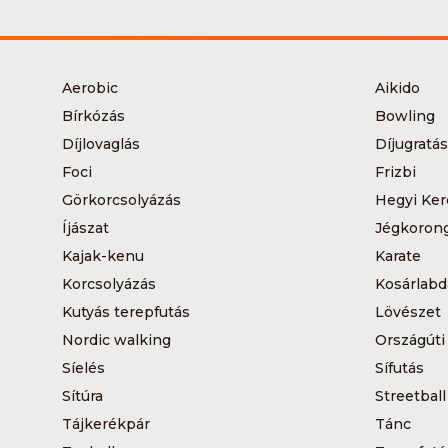
Aerobic
Aikido
Bírkózás
Bowling
Díjlovaglás
Díjugratás
Foci
Frizbi
Görkorcsolyázás
Hegyi Ker
Íjászat
Jégkoron
Kajak-kenu
Karate
Korcsolyázás
Kosárlabd
Kutyás terepfutás
Lövészet
Nordic walking
Országúti
Síelés
Sífutás
Sítúra
Streetball
Tájkerékpár
Tánc