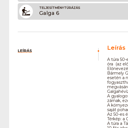
TELJESÍTMÉNYTÚRÁZÁS
Galga 6
Leírás
LEÍRÁS
A túra 50-
óra (az el
Előnevezé
Bármely Ga
esetén a n
fogyaszth
megvásárol
Galgahévíz
A gyalogo
zárnak, ez
A környez
saját poha
Az 50-es é
Térkép: a 
A túra a T
10 fős isko