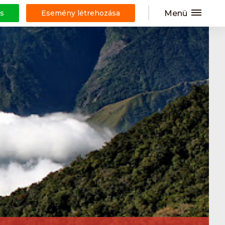
Menü
s
Esemény létrehozása