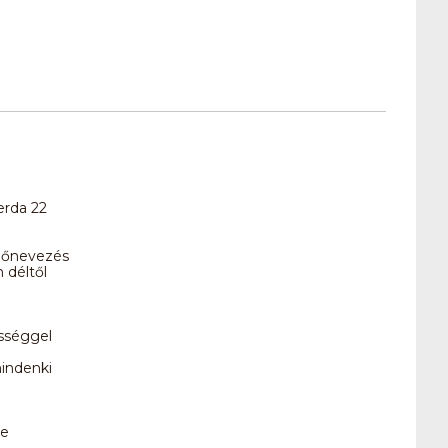
erda 22
előnevezés
 déltől
sséggel
indenki
ze