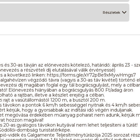
Részletek
es és 30-as távján az előnevezés kötelező, határidő: április 23 - sz
őnevezés a részvételi díj elutalásával válik érvényessé)
s a következő linken: https://forms.gle/xY72pBe9xMywHmgs7
lgahévízen végződő távra (vagyis a 30-as táv kivétel) történő 
evezési díj magában foglal egy tál bográcsgulyást, mely a célban
ató! Előnevezés hiányában a bográcsgulyás 800 Ft/adag áron
ható a rajtban, illetve a készlet erejéig a célban.
i rajt a vasútállomástól 1200 m, a busztól 200 m.
s távokon a pontok 6 km/h sebességgel nyitnak és 4 km/h sebe
ért kérjük, hogy a gyorsabbak az indítási idő végén induljanak.
et megóvása érdekében műanyag poharat nem adunk, kérjük m
rat hozzon magával!
s 20-as gyalogos távokon kutyával nem lehet teljesíteni a túrát!
Gödöllői-dombság turistatérképe.
ápió-vidék és Galgamente Teljesítménytúrázója 2025 sorozat rés
lai csoportok esetében 1 fő kísérő nevezési díj nélkül indulhat.