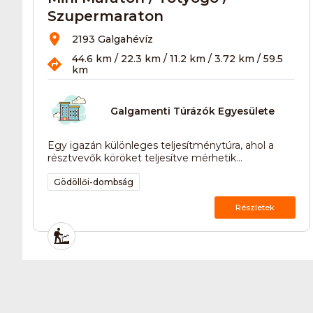
Szupermaraton
2193 Galgahévíz
44.6 km / 22.3 km / 11.2 km / 3.72 km / 59.5
km
Galgamenti Túrázók Egyesülete
Egy igazán különleges teljesítménytúra, ahol a
résztvevők köröket teljesítve mérhetik...
Gödöllői-dombság
Részletek