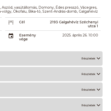
d, Aszód, vasútállomás, Domony, Édes presszó, Vácegres,
-völgy, Ökofalu, Bika-tó, Szent-András-domb, Galgahévíz
Cél
2193 Galgahévíz Széchenyi
utca 1
Esemény
2025. április 26. 10:00
vége
Részletek
Részletek
Részletek
Részletek