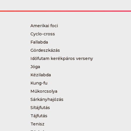
Amerikai foci
Cyclo-cross
Fallabda
Gördeszkázás
Időfutam kerékpáros verseny
Jóga
Kézilabda
Kung-fu
Műkorcsolya
Sárkányhajózás
Sítájfutás
Tájfutás
Tenisz