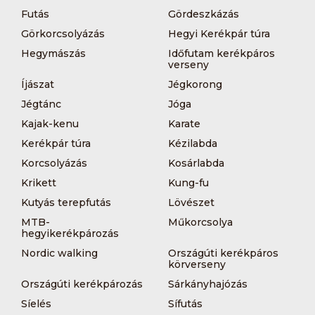
Futás
Gördeszkázás
Görkorcsolyázás
Hegyi Kerékpár túra
Hegymászás
Időfutam kerékpáros
verseny
Íjászat
Jégkorong
Jégtánc
Jóga
Kajak-kenu
Karate
Kerékpár túra
Kézilabda
Korcsolyázás
Kosárlabda
Krikett
Kung-fu
Kutyás terepfutás
Lövészet
MTB-
Műkorcsolya
hegyikerékpározás
Nordic walking
Országúti kerékpáros
körverseny
Országúti kerékpározás
Sárkányhajózás
Síelés
Sífutás