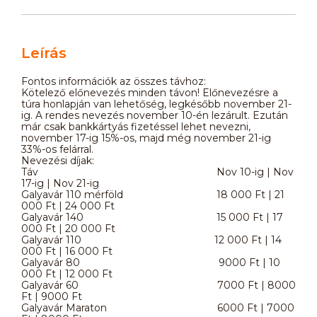
Leírás
Fontos információk az összes távhoz:
Kötelező előnevezés minden távon! Előnevezésre a
túra honlapján van lehetőség, legkésőbb november 21-
ig. A rendes nevezés november 10-én lezárult. Ezután
már csak bankkártyás fizetéssel lehet nevezni,
november 17-ig 15%-os, majd még november 21-ig
33%-os felárral.
Nevezési díjak:
Táv Nov 10-ig | Nov
17-ig | Nov 21-ig
Galyavár 110 mérföld 18 000 Ft | 21
000 Ft | 24 000 Ft
Galyavár 140 15 000 Ft | 17
000 Ft | 20 000 Ft
Galyavár 110 12 000 Ft | 14
000 Ft | 16 000 Ft
Galyavár 80 9000 Ft | 10
000 Ft | 12 000 Ft
Galyavár 60 7000 Ft | 8000
Ft | 9000 Ft
Galyavár Maraton 6000 Ft | 7000