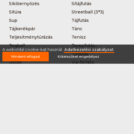
Siklőernyőzés
Sítájfutás
Sítúra
Streetball (3*3)
Sup
Tájfutás
Tájkerékpár
Tánc
Teljesítménytúrázás
Tenisz
Teqball
Terepfutás
A weboldal cookie-kat használ.
Adatkezelési szabályzat
Triatlon
Túrázás
Mindent elfogad
Kötelezőket engedélyez
Úszás
Via-ferrata
Vitorlázás
Vívás
Vizilabda
Vizitúra
Wakeboard
Rólunk
Szervezőknek / Egyesületeknek
Marketing ajánlat