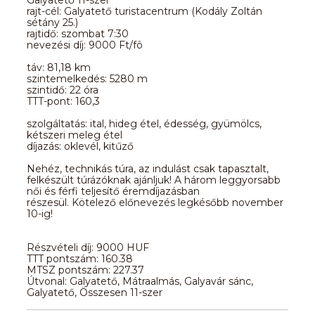
rajt-cél: Galyatető turistacentrum (Kodály Zoltán
sétány 25.)
rajtidő: szombat 7:30
nevezési díj: 9000 Ft/fô
táv: 81,18 km
szintemelkedés: 5280 m
szintidő: 22 óra
TTT-pont: 160,3
szolgáltatás: ital, hideg étel, édesség, gyümölcs,
kétszeri meleg étel
díjazás: oklevél, kitűző
Nehéz, technikás túra, az indulást csak tapasztalt,
felkészült túrázóknak ajánljuk! A három leggyorsabb
női és férfi teljesítő éremdíjazásban
részesül. Kötelező előnevezés legkésőbb november
10-ig!
Részvételi díj: 9000 HUF
TTT pontszám: 160.38
MTSZ pontszám: 227.37
Útvonal: Galyatető, Mátraalmás, Galyavár sánc,
Galyatető, Összesen 11-szer