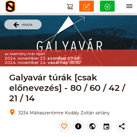
vissza
az esemény már lejárt
2024. november 23.
szombat 07:00
2024. november 24.
vasárnap 05:30
Galyavár túrák [csak
előnevezés] - 80 / 60 / 42 /
21 / 14
3234 Mátraszentimre Kodály Zoltán sétány