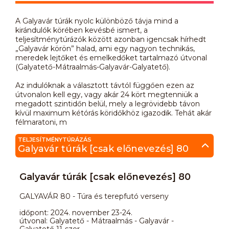
A Galyavár túrák nyolc különböző távja mind a
kirándulók körében kevésbé ismert, a
teljesítménytúrázók között azonban igencsak hírhedt
„Galyavár körön” halad, ami egy nagyon technikás,
meredek lejtőket és emelkedőket tartalmazó útvonal
(Galyatető-Mátraalmás-Galyavár-Galyatető).
Az indulóknak a választott távtól függően ezen az
útvonalon kell egy, vagy akár 24 kört megtenniük a
megadott szintidőn belül, mely a legrövidebb távon
kívül maximum kétórás köridőkhöz igazodik. Tehát akár
félmaratoni, m
TELJESÍTMÉNYTÚRÁZÁS
Galyavár túrák [csak előnevezés] 80
Galyavár túrák [csak előnevezés] 80
GALYAVÁR 80 - Túra és terepfutó verseny
időpont: 2024. november 23-24.
útvonal: Galyatető - Mátraalmás - Galyavár -
Galyatető 11-szer