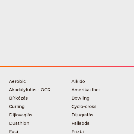
Aerobic
Aikido
Akadályfutás - OCR
Amerikai foci
Bírkózás
Bowling
Curling
Cyclo-cross
Díjlovaglás
Díjugratás
Duathlon
Fallabda
Foci
Frizbi