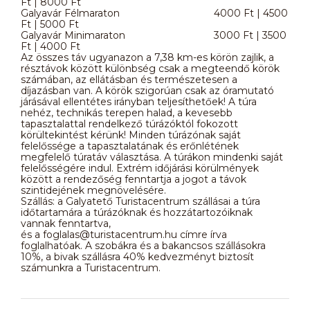
Ft | 8000 Ft
Galyavár Félmaraton 4000 Ft | 4500
Ft | 5000 Ft
Galyavár Minimaraton 3000 Ft | 3500
Ft | 4000 Ft
Az összes táv ugyanazon a 7,38 km-es körön zajlik, a
résztávok között különbség csak a megteendő körök
számában, az ellátásban és természetesen a
díjazásban van. A körök szigorúan csak az óramutató
járásával ellentétes irányban teljesíthetőek! A túra
nehéz, technikás terepen halad, a kevesebb
tapasztalattal rendelkező túrázóktól fokozott
körültekintést kérünk! Minden túrázónak saját
felelőssége a tapasztalatának és erőnlétének
megfelelő túratáv választása. A túrákon mindenki saját
felelősségére indul. Extrém időjárási körülmények
között a rendezőség fenntartja a jogot a távok
szintidejének megnövelésére.
Szállás: a Galyatető Turistacentrum szállásai a túra
időtartamára a túrázóknak és hozzátartozóiknak
vannak fenntartva,
és a foglalas@turistacentrum.hu címre írva
foglalhatóak. A szobákra és a bakancsos szállásokra
10%, a bivak szállásra 40% kedvezményt biztosít
számunkra a Turistacentrum.