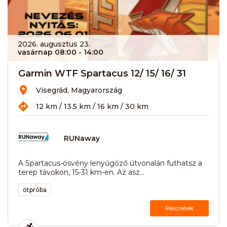
2026. augusztus 23.
vasárnap 08:00
- 14:00
Garmin WTF Spartacus 12/ 15/ 16/ 31
Visegrád, Magyarország
12 km / 13.5 km / 16 km / 30 km
RUNaway
A Spartacus-ösvény lenyűgöző útvonalán futhatsz a
terep távokon, 15-31 km-en. Az asz...
ötpróba
Részletek