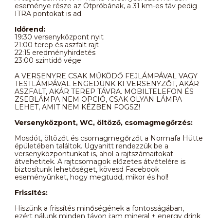
eseménye része az Ötpróbának, a 31 km-es táv pedig
ITRA pontokat is ad.
Időrend:
19:30 versenyközpont nyit
21:00 terep és aszfalt rajt
22:15 eredményhirdetés
23:00 szintidő vége
A VERSENYRE CSAK MŰKÖDŐ FEJLÁMPÁVAL VAGY
TESTLÁMPÁVAL ENGEDÜNK KI VERSENYZŐT, AKÁR
ASZFALT, AKÁR TEREP TÁVRA. MOBILTELEFON ÉS
ZSEBLÁMPA NEM OPCIÓ, CSAK OLYAN LÁMPA
LEHET, AMIT NEM KÉZBEN FOGSZ!
Versenyközpont, WC, öltöző, csomagmegőrzés:
Mosdót, öltözőt és csomagmegőrzőt a Normafa Hütte
épületében találtok. Ugyanitt rendezzük be a
versenyközpontunkat is, ahol a rajtszámaitokat
átvehetitek. A rajtcsomagok előzetes átvételére is
biztosítunk lehetőséget, kövesd Facebook
eseményünket, hogy megtudd, mikor és hol!
Frissítés:
Hiszünk a frissítés minőségének a fontosságában,
ezért nálunk minden távon i:am mineral + energy drink