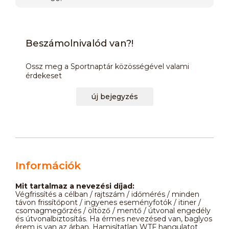
Beszámolnivalód van?!
Ossz meg a Sportnaptár közösségével valami
érdekeset
új bejegyzés
Információk
Mit tartalmaz a nevezési díjad:
Végfrissítés a célban / rajtszám / időmérés / minden
távon frissítőpont / ingyenes eseményfotók / itiner /
csomagmegőrzés / öltöző / mentő / útvonal engedély
és útvonalbiztosítás. Ha érmes nevezésed van, baglyos
érem is van az árban. Hamisítatlan WTF hangulatot