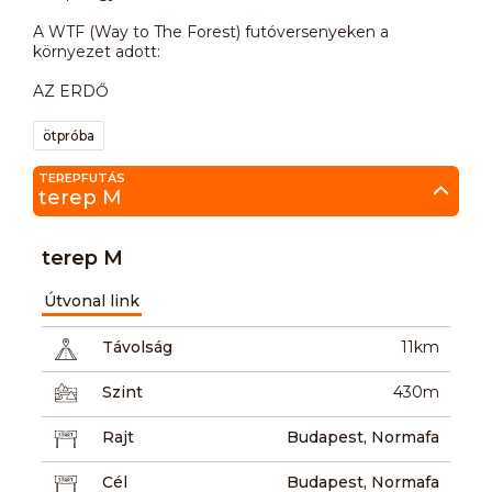
A WTF (Way to The Forest) futóversenyeken a
környezet adott:
AZ ERDŐ
ötpróba
TEREPFUTÁS
terep M
terep M
Útvonal link
Távolság
11km
Szint
430m
Rajt
Budapest, Normafa
Cél
Budapest, Normafa