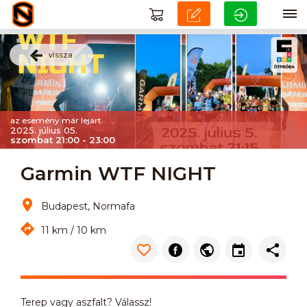
vissza
az esemény már lejárt
2025. július 05.
szombat 21:00 - 23:00
Garmin WTF NIGHT
Budapest, Normafa
11 km / 10 km
Terep vagy aszfalt? Válassz!