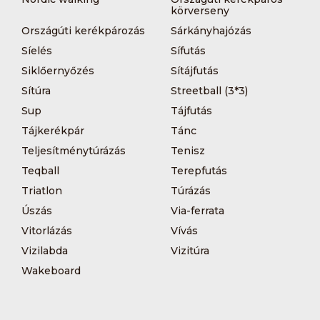
körverseny
Országúti kerékpározás
Sárkányhajózás
Síelés
Sífutás
Siklőernyőzés
Sítájfutás
Sítúra
Streetball (3*3)
Sup
Tájfutás
Tájkerékpár
Tánc
Teljesítménytúrázás
Tenisz
Teqball
Terepfutás
Triatlon
Túrázás
Úszás
Via-ferrata
Vitorlázás
Vívás
Vizilabda
Vizitúra
Wakeboard