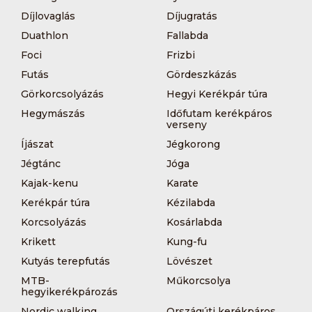
Díjlovaglás
Díjugratás
Duathlon
Fallabda
Foci
Frizbi
Futás
Gördeszkázás
Görkorcsolyázás
Hegyi Kerékpár túra
Hegymászás
Időfutam kerékpáros
verseny
Íjászat
Jégkorong
Jégtánc
Jóga
Kajak-kenu
Karate
Kerékpár túra
Kézilabda
Korcsolyázás
Kosárlabda
Krikett
Kung-fu
Kutyás terepfutás
Lövészet
MTB-
Műkorcsolya
hegyikerékpározás
Nordic walking
Országúti kerékpáros