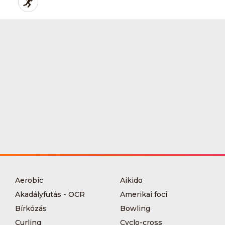
Aerobic
Aikido
Akadályfutás - OCR
Amerikai foci
Bírkózás
Bowling
Curling
Cyclo-cross