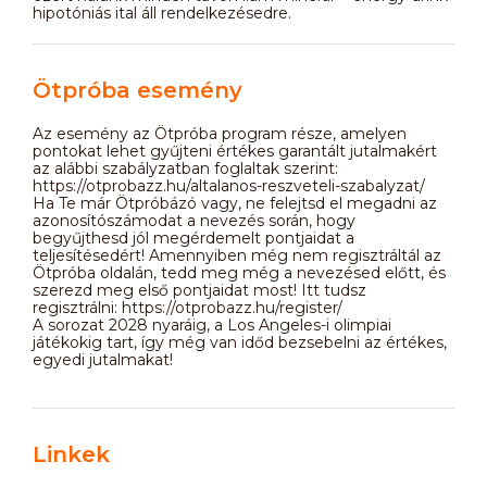
hipotóniás ital áll rendelkezésedre.
Ötpróba esemény
Az esemény az Ötpróba program része, amelyen
pontokat lehet gyűjteni értékes garantált jutalmakért
az alábbi szabályzatban foglaltak szerint:
https://otprobazz.hu/altalanos-reszveteli-szabalyzat/
Ha Te már Ötpróbázó vagy, ne felejtsd el megadni az
azonosítószámodat a nevezés során, hogy
begyűjthesd jól megérdemelt pontjaidat a
teljesítésedért! Amennyiben még nem regisztráltál az
Ötpróba oldalán, tedd meg még a nevezésed előtt, és
szerezd meg első pontjaidat most! Itt tudsz
regisztrálni: https://otprobazz.hu/register/
A sorozat 2028 nyaráig, a Los Angeles-i olimpiai
játékokig tart, így még van időd bezsebelni az értékes,
egyedi jutalmakat!
Linkek