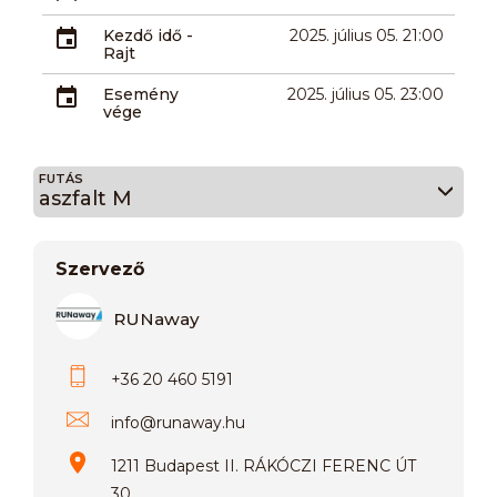
Kezdő idő -
2025. július 05. 21:00
Rajt
Esemény
2025. július 05. 23:00
vége
FUTÁS
aszfalt M
Szervező
RUNaway
+36 20 460 5191
info
@
runaway.hu
1211 Budapest II. RÁKÓCZI FERENC ÚT
30.