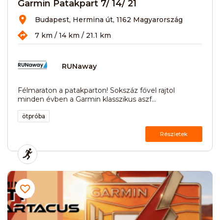
Garmin Patakpart 7/ 14/ 21
Budapest, Hermina út, 1162 Magyarország
7 km / 14 km / 21.1 km
RUNaway
Félmaraton a patakparton! Sokszáz fővel rajtol
minden évben a Garmin klasszikus aszf...
ötpróba
Részletek