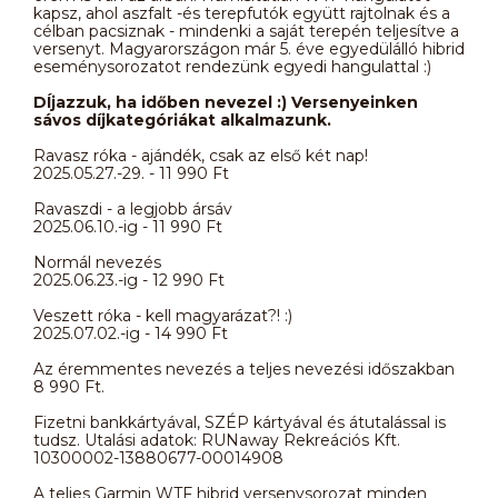
kapsz, ahol aszfalt -és terepfutók együtt rajtolnak és a
célban pacsiznak - mindenki a saját terepén teljesítve a
versenyt. Magyarországon már 5. éve egyedülálló hibrid
eseménysorozatot rendezünk egyedi hangulattal :)
DÍjazzuk, ha időben nevezel :) Versenyeinken
sávos díjkategóriákat alkalmazunk.
Ravasz róka - ajándék, csak az első két nap!
2025.05.27.-29. - 11 990 Ft
Ravaszdi - a legjobb ársáv
2025.06.10.-ig - 11 990 Ft
Normál nevezés
2025.06.23.-ig - 12 990 Ft
Veszett róka - kell magyarázat?! :)
2025.07.02.-ig - 14 990 Ft
Az éremmentes nevezés a teljes nevezési időszakban
8 990 Ft.
Fizetni bankkártyával, SZÉP kártyával és átutalással is
tudsz. Utalási adatok: RUNaway Rekreációs Kft.
10300002-13880677-00014908
A teljes Garmin WTF hibrid versenysorozat minden