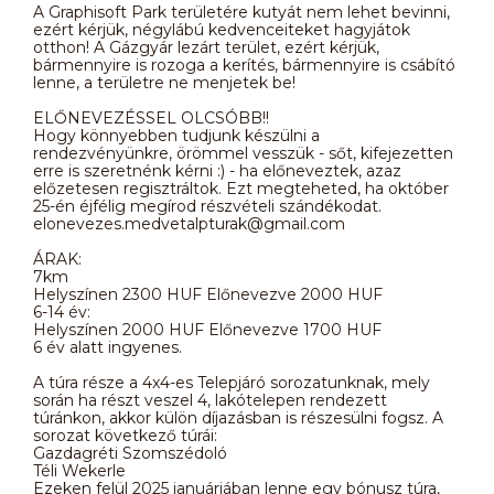
A Graphisoft Park területére kutyát nem lehet bevinni,
ezért kérjük, négylábú kedvenceiteket hagyjátok
otthon! A Gázgyár lezárt terület, ezért kérjük,
bármennyire is rozoga a kerítés, bármennyire is csábító
lenne, a területre ne menjetek be!
ELŐNEVEZÉSSEL OLCSÓBB!!
Hogy könnyebben tudjunk készülni a
rendezvényünkre, örömmel vesszük - sőt, kifejezetten
erre is szeretnénk kérni :) - ha előneveztek, azaz
előzetesen regisztráltok. Ezt megteheted, ha október
25-én éjfélig megírod részvételi szándékodat.
elonevezes.medvetalpturak@gmail.com
ÁRAK:
7km
Helyszínen 2300 HUF Előnevezve 2000 HUF
6-14 év:
Helyszínen 2000 HUF Előnevezve 1700 HUF
6 év alatt ingyenes.
A túra része a 4x4-es Telepjáró sorozatunknak, mely
során ha részt veszel 4, lakótelepen rendezett
túránkon, akkor külön díjazásban is részesülni fogsz. A
sorozat következő túrái:
Gazdagréti Szomszédoló
Téli Wekerle
Ezeken felül 2025 januárjában lenne egy bónusz túra,