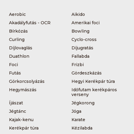
Aerobic
Aikido
Akadályfutás - OCR
Amerikai foci
Bírkózás
Bowling
Curling
Cyclo-cross
Díjlovaglás
Díjugratás
Duathlon
Fallabda
Foci
Frizbi
Futás
Gördeszkázás
Görkorcsolyázás
Hegyi Kerékpár túra
Hegymászás
Időfutam kerékpáros
verseny
Íjászat
Jégkorong
Jégtánc
Jóga
Kajak-kenu
Karate
Kerékpár túra
Kézilabda