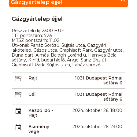
Gázgyártelep éjjel
Gázgyártelep éjjel
Részvételi díj: 2300 HUF
TTT pontszám: 7.39
MTSZ pontszám: 11.02
Útvonal: Faház Söröző, Sújtás utca, Gázgyári
lakótelep, Gázos utca, Graphisoft Park, Gázgyár utca,
Duna-part, Almási Balogh Loránd u, Hamvas Béla
sétány, K-híd, budai hídfő, Ángel Sanz Briz út,
Graphisoft Park, Sújtás utca, Faház söröző
Rajt
1031 Budapest Római
sétány 6
Cél
1031 Budapest Római
sétány 6
Kezdő idő -
2024. október 26. 18:00
Rajt
Esemény
2024. október 26. 23:00
vége