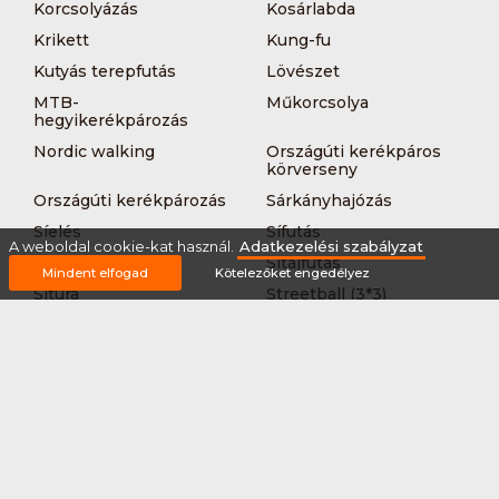
Korcsolyázás
Kosárlabda
Krikett
Kung-fu
Kutyás terepfutás
Lövészet
MTB-
Műkorcsolya
hegyikerékpározás
Nordic walking
Országúti kerékpáros
körverseny
Országúti kerékpározás
Sárkányhajózás
Síelés
Sífutás
A weboldal cookie-kat használ.
Adatkezelési szabályzat
Siklőernyőzés
Sítájfutás
Mindent elfogad
Kötelezőket engedélyez
Sítúra
Streetball (3*3)
Sup
Tájfutás
Tájkerékpár
Tánc
Teljesítménytúrázás
Tenisz
Teqball
Terepfutás
Triatlon
Túrázás
Úszás
Via-ferrata