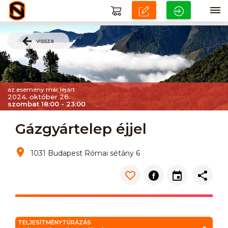
vissza
az esemény már lejárt
2024. október 26.
szombat 18:00 - 23:00
Gázgyártelep éjjel
1031 Budapest Római sétány 6
TELJESÍTMÉNYTÚRÁZÁS