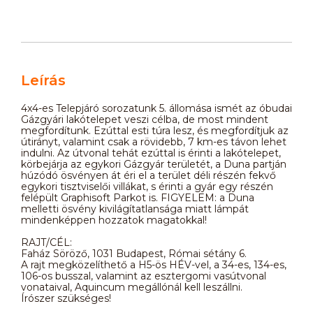
Leírás
4x4-es Telepjáró sorozatunk 5. állomása ismét az óbudai
Gázgyári lakótelepet veszi célba, de most mindent
megfordítunk. Ezúttal esti túra lesz, és megfordítjuk az
útirányt, valamint csak a rövidebb, 7 km-es távon lehet
indulni. Az útvonal tehát ezúttal is érinti a lakótelepet,
körbejárja az egykori Gázgyár területét, a Duna partján
húzódó ösvényen át éri el a terület déli részén fekvő
egykori tisztviselői villákat, s érinti a gyár egy részén
felépült Graphisoft Parkot is. FIGYELEM: a Duna
melletti ösvény kivilágítatlansága miatt lámpát
mindenképpen hozzatok magatokkal!
RAJT/CÉL:
Faház Söröző, 1031 Budapest, Római sétány 6.
A rajt megközelíthető a H5-ös HÉV-vel, a 34-es, 134-es,
106-os busszal, valamint az esztergomi vasútvonal
vonataival, Aquincum megállónál kell leszállni.
Írószer szükséges!