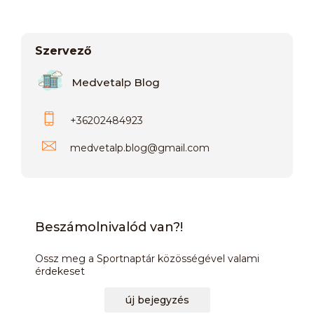
Szervező
Medvetalp Blog
+36202484923
medvetalp.blog
@
gmail.com
Beszámolnivalód van?!
Ossz meg a Sportnaptár közösségével valami
érdekeset
új bejegyzés