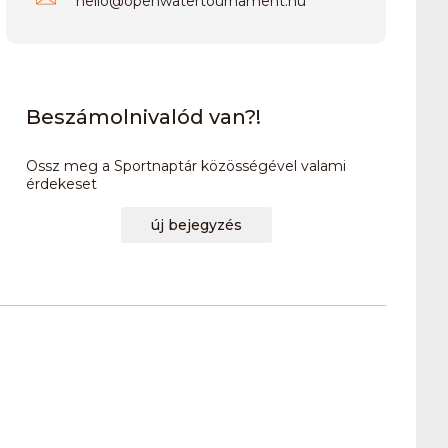
hello
@
openwatertournament.hu
Beszámolnivalód van?!
Ossz meg a Sportnaptár közösségével valami
érdekeset
új bejegyzés