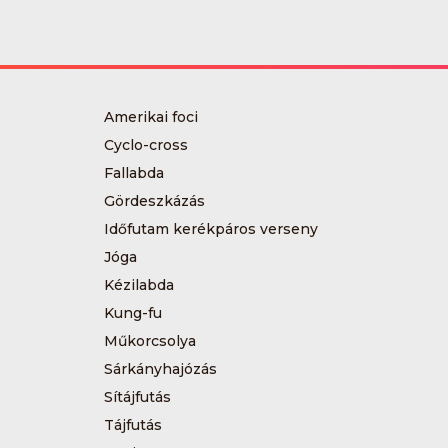
Amerikai foci
Cyclo-cross
Fallabda
Gördeszkázás
Időfutam kerékpáros verseny
Jóga
Kézilabda
Kung-fu
Műkorcsolya
Sárkányhajózás
Sítájfutás
Tájfutás