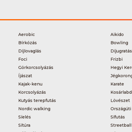
Aerobic
Aikido
Bírkózás
Bowling
Díjlovaglás
Díjugratás
Foci
Frizbi
Görkorcsolyázás
Hegyi Ker
Íjászat
Jégkoron
Kajak-kenu
Karate
Korcsolyázás
Kosárlabd
Kutyás terepfutás
Lövészet
Nordic walking
Országúti
Síelés
Sífutás
Sítúra
Streetball