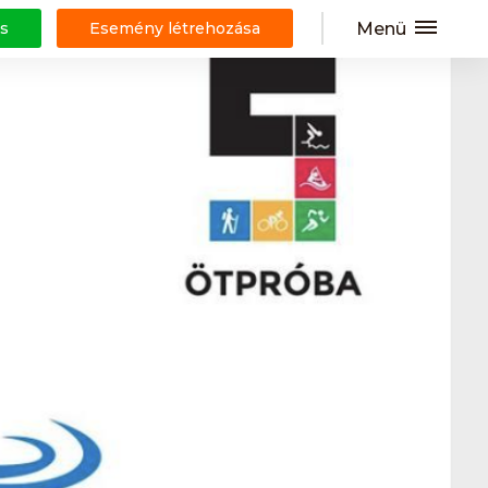
Menü
s
Esemény létrehozása