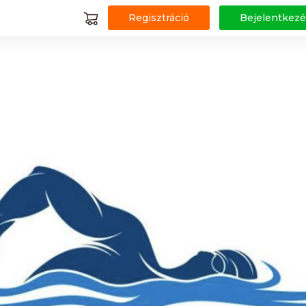
Regisztráció
Bejelentkezé