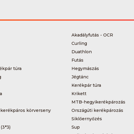
Akadályfutás - OCR
Curling
Duathlon
Futás
ékpár túra
Hegymászás
g
Jégtánc
Kerékpár túra
a
Krikett
MTB-hegyikerékpározás
 kerékpáros körverseny
Országúti kerékpározás
Siklőernyőzés
 (3*3)
Sup