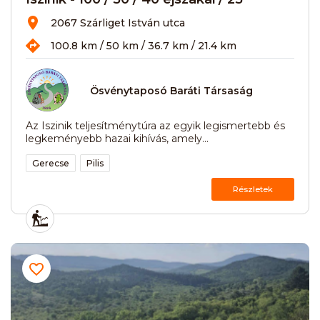
2067 Szárliget István utca
100.8 km / 50 km / 36.7 km / 21.4 km
Ösvénytaposó Baráti Társaság
Az Iszinik teljesítménytúra az egyik legismertebb és
legkeményebb hazai kihívás, amely...
Gerecse
Pilis
Részletek