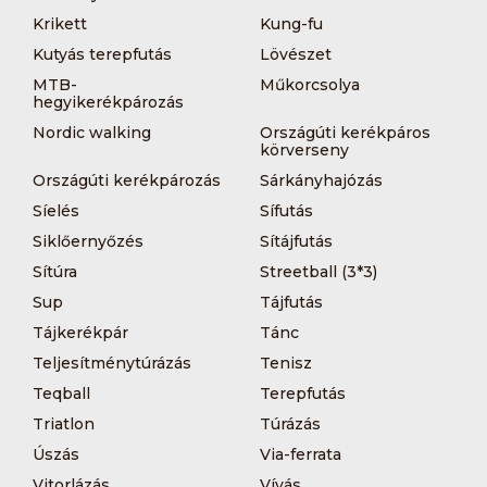
Krikett
Kung-fu
Kutyás terepfutás
Lövészet
MTB-
Műkorcsolya
hegyikerékpározás
Nordic walking
Országúti kerékpáros
körverseny
Országúti kerékpározás
Sárkányhajózás
Síelés
Sífutás
Siklőernyőzés
Sítájfutás
Sítúra
Streetball (3*3)
Sup
Tájfutás
Tájkerékpár
Tánc
Teljesítménytúrázás
Tenisz
Teqball
Terepfutás
Triatlon
Túrázás
Úszás
Via-ferrata
Vitorlázás
Vívás