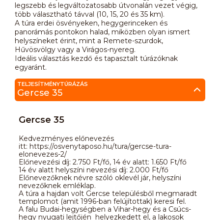
legszebb és legváltozatosabb útvonalán vezet végig,
több választható távval (10, 15, 20 és 35 km).
A túra erdei ösvényeken, hegygerinceken és
panorámás pontokon halad, miközben olyan ismert
helyszíneket érint, mint a Remete-szurdok,
Hűvösvölgy vagy a Virágos-nyereg.
Ideális választás kezdő és tapasztalt túrázóknak
egyaránt.
TELJESÍTMÉNYTÚRÁZÁS
Gercse 35
Gercse 35
Kedvezményes előnevezés
itt: https://osvenytaposo.hu/tura/gercse-tura-
elonevezes-2/
Előnevezési díj: 2.750 Ft/fő, 14 év alatt: 1.650 Ft/fő
14 év alatt helyszíni nevezési díj: 2.000 Ft/fő
Előnevezőknek névre szóló oklevél jár, helyszíni
nevezőknek emléklap.
A túra a hajdan volt Gercse településből megmaradt
templomot (amit 1996-ban felújítottak) keresi fel.
A falu Budai-hegységben a Vihar-hegy és a Csúcs-
hegy nyugati lejtőjén helyezkedett el, a lakosok