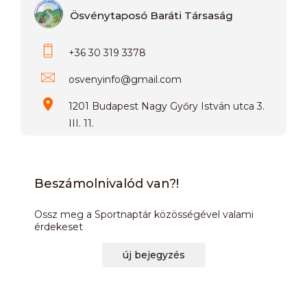
Ösvénytaposó Baráti Társaság
+36 30 319 3378
osvenyinfo
@
gmail.com
1201 Budapest Nagy Győry István utca 3.
III. 11.
Beszámolnivalód van?!
Ossz meg a Sportnaptár közösségével valami
érdekeset
új bejegyzés