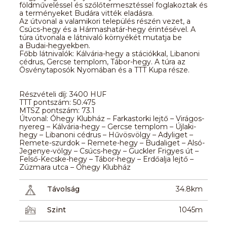
földműveléssel és szőlőtermesztéssel foglakoztak és
a terményeket Budára vitték eladásra.
Az útvonal a valamikori település részén vezet, a
Csúcs-hegy és a Hármashatár-hegy érintésével. A
túra útvonala e látnivaló környékét mutatja be
a Budai-hegyekben.
Főbb látnivalók: Kálvária-hegy a stációkkal, Libanoni
cédrus, Gercse templom, Tábor-hegy. A túra az
Ösvénytaposók Nyomában és a TTT Kupa része.
Részvételi díj: 3400 HUF
TTT pontszám: 50.475
MTSZ pontszám: 73.1
Útvonal: Óhegy Klubház – Farkastorki lejtő – Virágos-
nyereg – Kálvária-hegy – Gercse templom – Újlaki-
hegy – Libanoni cédrus – Hűvösvölgy – Adyliget –
Remete-szurdok – Remete-hegy – Budaliget – Alsó-
Jegenye-völgy – Csúcs-hegy – Guckler Frigyes út –
Felső-Kecske-hegy – Tábor-hegy – Erdőalja lejtő –
Zúzmara utca – Óhegy Klubház
Távolság
34.8km
Szint
1045m