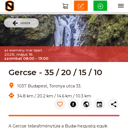
vissza
az esemény már lejárt
2026. május 16.
szombat 08:00 - 19:00
Gercse - 35 / 20 / 15 / 10
1037 Budapest, Toronya utca 33.
34.8 km / 20.2 km / 14.6 km / 10.3 km
A Gercse teljesítménytúra a Budai-hegység egyik