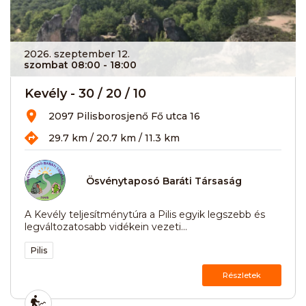
2026. szeptember 12.
szombat 08:00
- 18:00
Kevély - 30 / 20 / 10
2097 Pilisborosjenő Fő utca 16
29.7 km / 20.7 km / 11.3 km
Ösvénytaposó Baráti Társaság
A Kevély teljesítménytúra a Pilis egyik legszebb és
legváltozatosabb vidékein vezeti...
Pilis
Részletek