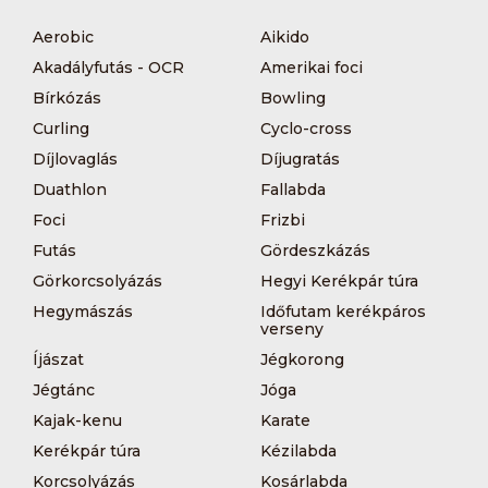
Aerobic
Aikido
Akadályfutás - OCR
Amerikai foci
Bírkózás
Bowling
Curling
Cyclo-cross
Díjlovaglás
Díjugratás
Duathlon
Fallabda
Foci
Frizbi
Futás
Gördeszkázás
Görkorcsolyázás
Hegyi Kerékpár túra
Hegymászás
Időfutam kerékpáros
verseny
Íjászat
Jégkorong
Jégtánc
Jóga
Kajak-kenu
Karate
Kerékpár túra
Kézilabda
Korcsolyázás
Kosárlabda