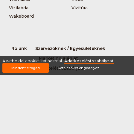
Vizilabda
Vizitúra
Wakeboard
Rólunk
Szervezőknek / Egyesületeknek
Marketing ajánlat
A weboldal cookie-kat használ.
Adatkezelési szabályzat
Adatkezelési szabályzat
Mindent elfogad
Kötelezőket engedélyez
Általános Szerződési Feltételek
Impresszum
Bővítmények
Partnereink
2026 © Minden jog fenntartva Sportnaptar.hu Nonprofit Kft.