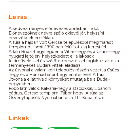
Leírás
A kedvezményes előnevezés áprilisban indul.
Előnevezőknek névre szóló oklevél jár, helyszíni
nevezőknek emléklap.
A túra a hajdan volt Gercse településből megmaradt
templomot (amit 1996-ban felújítottak) keresi fel.
A falu Budai-hegységben a Vihar-hegy és a Csúcs-hegy
nyugati lejtőjén helyezkedett el, a lakosok
földműveléssel és szőlőtermesztéssel foglakoztak és a
terményeket Budára vitték eladásra.
Az útvonal a valamikori település részén vezet, a Csúcs-
hegy és a Hármashatár-hegy érintésével. A túra
útvonala e látnivaló környékét mutatja be a Budai-
hegyekben.
Főbb látnivalók: Kálvária-hegy a stációkkal, Libanoni
cédrus, Gercse templom, Tábor-hegy. A túra az
Ösvénytaposók Nyomában és a TTT Kupa része.
Linkek