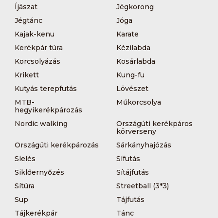
Íjászat
Jégkorong
Jégtánc
Jóga
Kajak-kenu
Karate
Kerékpár túra
Kézilabda
Korcsolyázás
Kosárlabda
Krikett
Kung-fu
Kutyás terepfutás
Lövészet
MTB-
Műkorcsolya
hegyikerékpározás
Nordic walking
Országúti kerékpáros
körverseny
Országúti kerékpározás
Sárkányhajózás
Síelés
Sífutás
Siklőernyőzés
Sítájfutás
Sítúra
Streetball (3*3)
Sup
Tájfutás
Tájkerékpár
Tánc