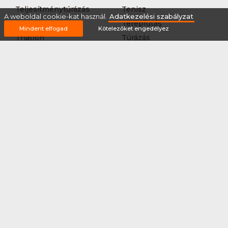
Teljesítménytúrázás
Tenisz
A weboldal cookie-kat használ.
Adatkezelési szabályzat
Teqball
Terepfutás
Mindent elfogad
Kötelezőket engedélyez
Triatlon
Túrázás
Úszás
Via-ferrata
Vitorlázás
Vívás
Vizilabda
Vizitúra
Wakeboard
Rólunk
Szervezőknek / Egyesületeknek
Marketing ajánlat
Adatkezelési szabályzat
Általános Szerződési Feltételek
Impresszum
Bővítmények
Partnereink