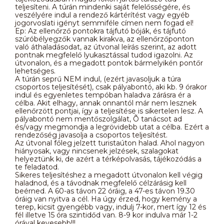
teljesíteni. A túrán mindenki saját felelősségére, és
veszélyére indul a rendező kártérítést vagy egyéb
jogorvoslati igényt semmiféle címen nem fogad el!
Ep: Az ellenőrző pontokra tájfutó bóják, és tájfutó
szúróbélyegzők vannak kirakva, az ellenőrzőponton
való áthaladásodat, az útvonal leírás szerint, az adott
pontnak megfelelő lyukasztással tudod igazolni. Az
útvonalon, és a megadott pontok bármelyikén pontőr
lehetséges.
A túrán seprű NEM indul, (ezért javasoljuk a túra
csoportos teljesítését), csak pályabontó, aki kb. 9 órakor
indul és egyenletes tempóban haladva zárásra ér a
célba. Akit elhagy, annak onnantól már nem lesznek
ellenőrzött pontjai, így a teljesítése is sikertelen lesz. A
pályabontó nem mentőszolgálat, Õ tanácsot ad
és/vagy megmondja a legrövidebb utat a célba. Ezért a
rendezőség javasolja a csoportos teljesítést.
Az útvonal főleg jelzett turistaúton halad. Ahol nagyon
hiányosak, vagy nincsenek jelzések, szalagokat
helyeztünk ki, de azért a térképolvasás, tájékozódás a
te feladatod.
Sikeres teljesítéshez a megadott útvonalon kell végig
haladnod, és a távodnak megfelelő célzárásig kell
beérned. A 60-as távon 22 óráig, a 47-es távon 19.30
óráig van nyitva a cél. Ha úgy érzed, hogy kemény a
terep, kicsit gyengébb vagy, indulj 7-kor, mert így 12 és
fél illetve 15 óra szintidőd van. 8-9 kor indulva már 1-2
órával kevesebb!!!