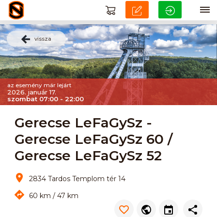
vissza
az esemény már lejárt
2026. január 17.
szombat 07:00 - 22:00
Gerecse LeFaGySz -
Gerecse LeFaGySz 60 /
Gerecse LeFaGySz 52
2834 Tardos Templom tér 14
60 km / 47 km