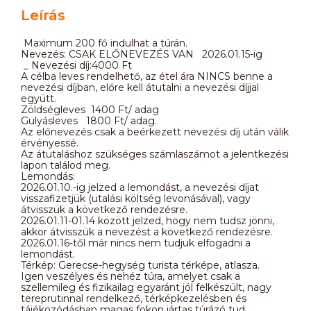
Leírás
Maximum 200 fő indulhat a túrán.
Nevezés: CSAK ELŐNEVEZÉS VAN 2026.01.15-ig
_ Nevezési díj:4000 Ft
A célba leves rendelhető, az étel ára NINCS benne a
nevezési díjban, előre kell átutalni a nevezési díjjal
együtt.
Zöldségleves 1400 Ft/ adag
Gulyásleves 1800 Ft/ adag.
Az előnevezés csak a beérkezett nevezési díj után válik
érvényessé.
Az átutaláshoz szükséges számlaszámot a jelentkezési
lapon találod meg.
Lemondás:
2026.01.10.-ig jelzed a lemondást, a nevezési díjat
visszafizetjük (utalási költség levonásával), vagy
átvisszük a következő rendezésre.
2026.01.11-01.14 között jelzed, hogy nem tudsz jönni,
akkor átvisszük a nevezést a következő rendezésre.
2026.01.16-től már nincs nem tudjuk elfogadni a
lemondást.
Térkép: Gerecse-hegység turista térképe, atlasza.
Igen veszélyes és nehéz túra, amelyet csak a
szellemileg és fizikailag egyaránt jól felkészült, nagy
tereprutinnal rendelkező, térképkezelésben és
tájékozódásban magas fokon jártas túrázó tud