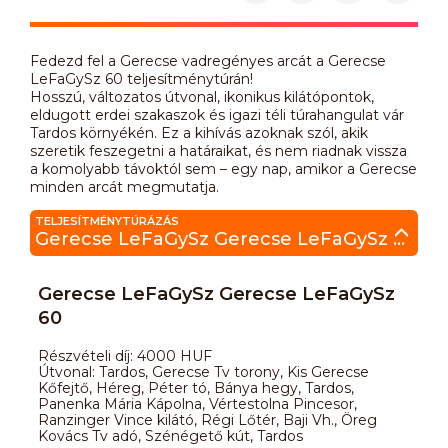
Fedezd fel a Gerecse vadregényes arcát a Gerecse
LeFaGySz 60 teljesítménytúrán!
Hosszú, változatos útvonal, ikonikus kilátópontok,
eldugott erdei szakaszok és igazi téli túrahangulat vár
Tardos környékén. Ez a kihívás azoknak szól, akik
szeretik feszegetni a határaikat, és nem riadnak vissza
a komolyabb távoktól sem – egy nap, amikor a Gerecse
minden arcát megmutatja.
TELJESÍTMÉNYTÚRÁZÁS
Gerecse LeFaGySz Gerecse LeFaGySz 60
Gerecse LeFaGySz Gerecse LeFaGySz
60
Részvételi díj: 4000 HUF
Útvonal: Tardos, Gerecse Tv torony, Kis Gerecse
Kőfejtő, Héreg, Péter tó, Bánya hegy, Tardos,
Panenka Mária Kápolna, Vértestolna Pincesor,
Ranzinger Vince kilátó, Régi Lőtér, Baji Vh., Öreg
Kovács Tv adó, Szénégető kút, Tardos