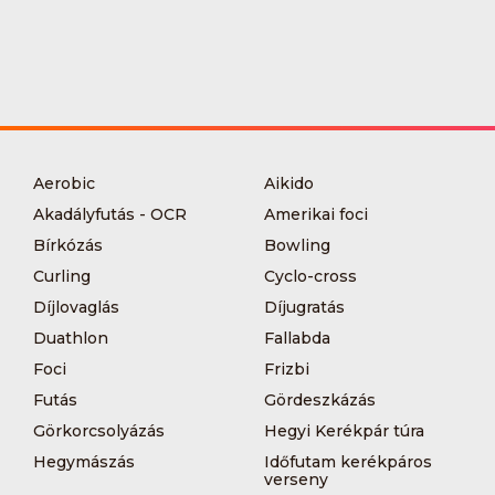
Aerobic
Aikido
Akadályfutás - OCR
Amerikai foci
Bírkózás
Bowling
Curling
Cyclo-cross
Díjlovaglás
Díjugratás
Duathlon
Fallabda
Foci
Frizbi
Futás
Gördeszkázás
Görkorcsolyázás
Hegyi Kerékpár túra
Hegymászás
Időfutam kerékpáros
verseny