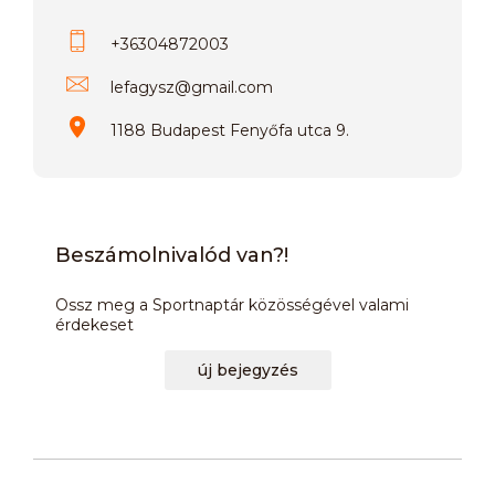
+36304872003
lefagysz
@
gmail.com
1188 Budapest Fenyőfa utca 9.
Beszámolnivalód van?!
Ossz meg a Sportnaptár közösségével valami
érdekeset
új bejegyzés