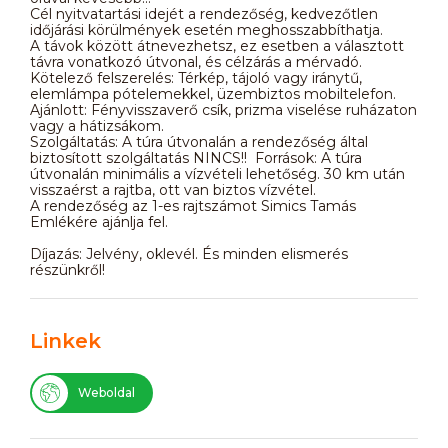
Cél nyitvatartási idejét a rendezőség, kedvezőtlen
időjárási körülmények esetén meghosszabbíthatja.
A távok között átnevezhetsz, ez esetben a választott
távra vonatkozó útvonal, és célzárás a mérvadó.
Kötelező felszerelés: Térkép, tájoló vagy iránytű,
elemlámpa pótelemekkel, üzembiztos mobiltelefon.
Ajánlott: Fényvisszaverő csík, prizma viselése ruházaton
vagy a hátizsákom.
Szolgáltatás: A túra útvonalán a rendezőség által
biztosított szolgáltatás NINCS!! Források: A túra
útvonalán minimális a vízvételi lehetőség. 30 km után
visszaérst a rajtba, ott van biztos vízvétel.
A rendezőség az 1-es rajtszámot Simics Tamás
Emlékére ajánlja fel.
Díjazás: Jelvény, oklevél. És minden elismerés
részünkről!
Linkek
Weboldal