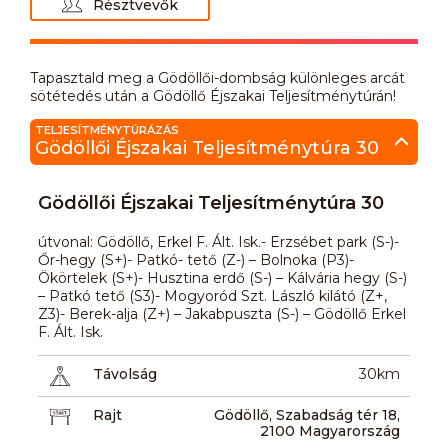
Résztvevők
Tapasztald meg a Gödöllői-dombság különleges arcát
sötétedés után a Gödöllő Éjszakai Teljesítménytúrán!
TELJESÍTMÉNYTÚRÁZÁS
Gödöllői Éjszakai Teljesítménytúra 30
Gödöllői Éjszakai Teljesítménytúra 30
útvonal: Gödöllő, Erkel F. Ált. Isk.- Erzsébet park (S-)-
Őr-hegy (S+)- Patkó- tető (Z-) – Bolnoka (P3)-
Ökörtelek (S+)- Husztina erdő (S-) – Kálvária hegy (S-)
– Patkó tető (S3)- Mogyoród Szt. László kilátó (Z+,
Z3)- Berek-alja (Z+) – Jakabpuszta (S-) – Gödöllő Erkel
F. Ált. Isk.
Távolság
30km
Rajt
Gödöllő, Szabadság tér 18,
2100 Magyarország