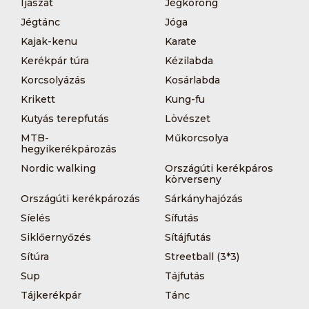
Íjászat
Jégkorong
Jégtánc
Jóga
Kajak-kenu
Karate
Kerékpár túra
Kézilabda
Korcsolyázás
Kosárlabda
Krikett
Kung-fu
Kutyás terepfutás
Lövészet
MTB-
Műkorcsolya
hegyikerékpározás
Nordic walking
Országúti kerékpáros
körverseny
Országúti kerékpározás
Sárkányhajózás
Síelés
Sífutás
Siklőernyőzés
Sítájfutás
Sítúra
Streetball (3*3)
Sup
Tájfutás
Tájkerékpár
Tánc