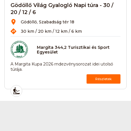
Gödöllő Világ Gyalogló Napi túra - 30 /
20 / 12 / 6
Gödöllő, Szabadság tér 18
30 km / 20 km / 12 km / 6 km
Margita 344,2 Turisztikai és Sport
Egyesület
A Margita Kupa 2026 rndezvénysorozat idei utolsó
túrája.
Részletek