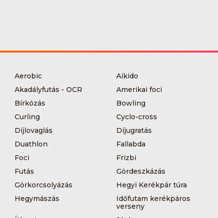
Aerobic
Aikido
Akadályfutás - OCR
Amerikai foci
Bírkózás
Bowling
Curling
Cyclo-cross
Díjlovaglás
Díjugratás
Duathlon
Fallabda
Foci
Frizbi
Futás
Gördeszkázás
Görkorcsolyázás
Hegyi Kerékpár túra
Hegymászás
Időfutam kerékpáros
verseny