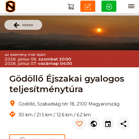
vissza
az esemény már lejárt
2026. június 06.
szombat 20:00
2026. június 07.
vasárnap 04:00
Gödöllő Éjszakai gyalogos
teljesítménytúra
Gödöllő, Szabadság tér 18, 2100 Magyarország
30 km / 21.5 km / 12.6 km / 6.2 km