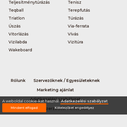
Teljesítménytúrázás
Tenisz
Teqball
Terepfutás
Triatlon
Túrázás
Úszás
Via-ferrata
Vitorlázás
Vívás
Vizilabda
Vizitúra
Wakeboard
Rólunk
Szervezőknek / Egyesületeknek
Marketing ajánlat
Adatkezelési szabályzat
A weboldal cookie-kat használ.
Adatkezelési szabályzat
Mindent elfogad
Kötelezőket engedélyez
Általános Szerződési Feltételek
Impresszum
Bővítmények
Partnereink