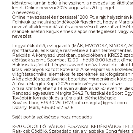
időintervallumán belül a helyszínen, a nevezési lap kitölté
lehet. Online nevezni 2025. augusztus 20-ig leget.
A nevezési díj:
Online nevezéssel és fizetéssel 1200 Ft, a rajt helyszínén
Felhívjuk az indulni szándékozók figyelmét, hogy a Margit
nevező általi lemondását és a nevezési díj visszafizetését
szándék esetén kérjük ennek alapos mérlegelését, vagy vála
nevezést.
Fogyatékkal élő, ezt igazoló (MÁK, MVGYOSZ, SINOSZ, AO
sporttársunk, és kísérője részvétele a túrán térítésmentes
Parkolás: A környező utcákban, parkolókban a KRESZ szab
előírások szerint. Szombat 12:00 – hétfő 8:00 között díjme
Bukósisak ajánlott. Fényvisszaverő ruházat viselete lakott t
látási viszonyok között kötelező! A kerékpárnak a közlek
világítástechnikai elemekkel felszereltnek és kifogástalan 
A közlekedés szabályainak betartása mindenkinek kötelez
A túra a Margita Kupa 2025 rendezvénysorozat része.
A túra szintidejéhez a 18 éven aluliak és az 50 éven felüliek
Rendező egyesület: Margita 344,2 Turisztikai és Sport Egy
További információk és a túra alatti elérhetőségek:
Kovács Tibor, +36 30 251 0473, info.margita@gmail.com
Dolányi Márk, +36 30 617 6216
Saját pohár szükséges, hozz magaddal!
K-20 GÖDÖLLŐ VÁROSI ÉJSZAKAI KERÉKPÁROS TEL
Rajt- cél: Gödöllő, Szabadság tér, a világbéke Gong feletti 