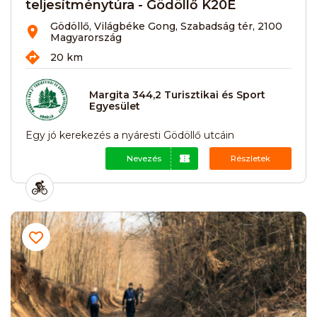
teljesítménytúra - Gödöllő K20É
Gödöllő, Világbéke Gong, Szabadság tér, 2100
Magyarország
20 km
Margita 344,2 Turisztikai és Sport
Egyesület
Egy jó kerekezés a nyáresti Gödöllő utcáin
Nevezés
Részletek