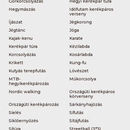
Görkorcsolyázás
Hegyi Kerékpár túra
Hegymászás
Időfutam kerékpáros
verseny
Íjászat
Jégkorong
Jégtánc
Jóga
Kajak-kenu
Karate
Kerékpár túra
Kézilabda
Korcsolyázás
Kosárlabda
Krikett
Kung-fu
Kutyás terepfutás
Lövészet
MTB-
Műkorcsolya
hegyikerékpározás
Nordic walking
Országúti kerékpáros
körverseny
Országúti kerékpározás
Sárkányhajózás
Síelés
Sífutás
Siklőernyőzés
Sítájfutás
Sítúra
Streetball (3*3)