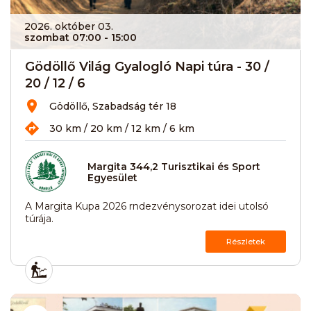
2026. október 03.
szombat 07:00
- 15:00
Gödöllő Világ Gyalogló Napi túra - 30 /
20 / 12 / 6
Gödöllő, Szabadság tér 18
30 km / 20 km / 12 km / 6 km
Margita 344,2 Turisztikai és Sport
Egyesület
A Margita Kupa 2026 rndezvénysorozat idei utolsó
túrája.
Részletek