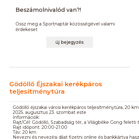
Beszámolnivalód van?!
Ossz meg a Sportnaptár közösségével valami
érdekeset
új bejegyzés
Gödöllő Éjszakai kerékpáros
teljesítménytúra
Gödöllő éjszakai városi kerékpáros teljesítménytúra, 20 km
2025. augusztus 23. szombat este
Információk:
Rajt/Cél: Gödöllő, Szabadság tér, a Világbéke Gong feletti 
Rajt időpont: 20:00-21:00
Táv: 20 km
Nevezni és nevezési díjat fizetni online és bankkártya haszn