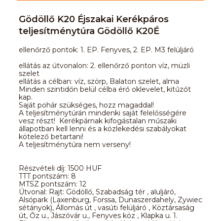
Gödöllő K20 Éjszakai Kerékpáros
teljesítménytúra Gödöllő K20É
ellenőrző pontok: 1. EP. Fenyves, 2. EP. M3 felüljáró
ellátás az útvonalon: 2. ellenőrző ponton víz, müzli
szelet
ellátás a célban: víz, szörp, Balaton szelet, alma
Minden szintidőn belül célba érő oklevelet, kitűzőt
kap.
Saját pohár szükséges, hozz magaddal!
A teljesítménytúrán mindenki saját felelősségére
vesz részt! Kerékpárnak kifogástalan műszaki
állapotban kell lenni és a közlekedési szabályokat
kötelező betartani!
A teljesítménytúra nem verseny!
Részvételi díj: 1500 HUF
TTT pontszám: 8
MTSZ pontszám: 12
Útvonal: Rajt: Gödöllő, Szabadság tér , aluljáró,
Alsópark (Laxenburg, Forssa, Dunaszerdahely, Zywiec
sétányok), Állomás út , vasúti felüljáró , Köztársaság
út, Őz u., Jászóvár u., Fenyves köz , Klapka u. 1.