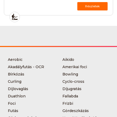
Részletek
Aerobic
Aikido
Akadályfutás - OCR
Amerikai foci
Bírkózás
Bowling
Curling
Cyclo-cross
Díjlovaglás
Díjugratás
Duathlon
Fallabda
Foci
Frizbi
Futás
Gördeszkázás