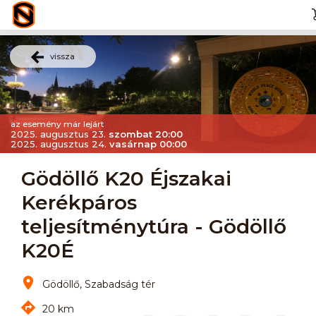
vissza
az esemény már lejárt
2025. augusztus 23.
szombat 20:00
2025. augusztus 24.
vasárnap 00:00
Gödöllő K20 Éjszakai
Kerékpáros
teljesítménytúra - Gödöllő
K20É
Gödöllő, Szabadság tér
20 km