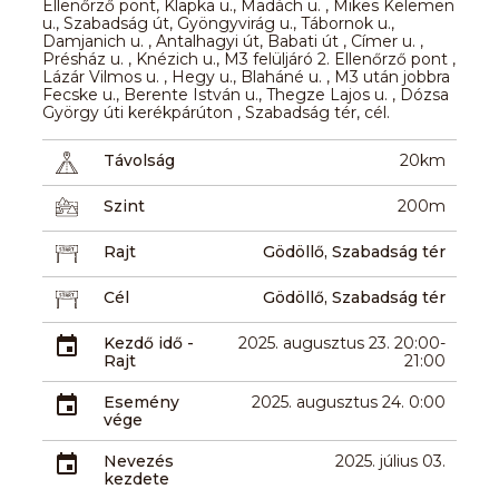
Ellenőrző pont, Klapka u., Madách u. , Mikes Kelemen
u., Szabadság út, Gyöngyvirág u., Tábornok u.,
Damjanich u. , Antalhagyi út, Babati út , Címer u. ,
Présház u. , Knézich u., M3 felüljáró 2. Ellenőrző pont ,
Lázár Vilmos u. , Hegy u., Blaháné u. , M3 után jobbra
Fecske u., Berente István u., Thegze Lajos u. , Dózsa
György úti kerékpárúton , Szabadság tér, cél.
Távolság
20km
Szint
200m
Rajt
Gödöllő, Szabadság tér
Cél
Gödöllő, Szabadság tér
Kezdő idő -
2025. augusztus 23. 20:00-
Rajt
21:00
Esemény
2025. augusztus 24. 0:00
vége
Nevezés
2025. július 03.
kezdete