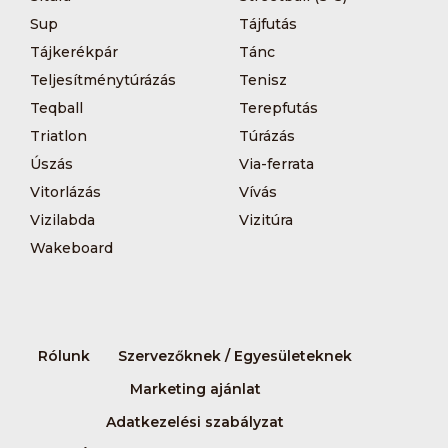
Sup
Tájfutás
Tájkerékpár
Tánc
Teljesítménytúrázás
Tenisz
Teqball
Terepfutás
Triatlon
Túrázás
Úszás
Via-ferrata
Vitorlázás
Vívás
Vizilabda
Vizitúra
Wakeboard
Rólunk
Szervezőknek / Egyesületeknek
Marketing ajánlat
Adatkezelési szabályzat