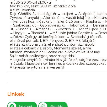
rajtidő: 20:00-tól 21:00-ig
táv: 17.3 km, szint: 200 m, szintidő: 2 óra
A túra útvonala:
Rajt: Gödöllő, Szabadság tér → aluljáró → Alsópark (Laxen
Zywiec sétányok) →Állomás út → vasúti felüljáró →Köztárs
→Fenyves köz →Klapka u. 1. Ellenőrző pont →Klapka u. 
→Szabadság út →Gyöngyvirág u. →Tábornok u. →Damjanic
út →Címer u. →Présház u. →Knézich u. →M3 felüljáró 2. El
→Hegy u. →Blaháné u. →M3 után jobbra Fecske u. →Berent
→Dózsa György úti kerékpárúton → Szabadság tér, cél.
ellenőrző pontok: 1. EP. Fenyves, 2. EP. M3 
ellátás az útvonalon: 2. ellenőrző ponton víz, nápolyi
ellátás a célban: víz, szörp, Moments szelet, alma
Minden szintidőn belül célba érő oklevelet, kitűzőt kap.
Saját pohár szükséges, hozz magaddal!
A teljesítménytúrán mindenki saját felelősségére vesz rés
műszaki állapotban kell lenni és a közlekedési szabályokat 
A teljesítménytúra nem verseny!
Linkek
Facebook
Weboldal